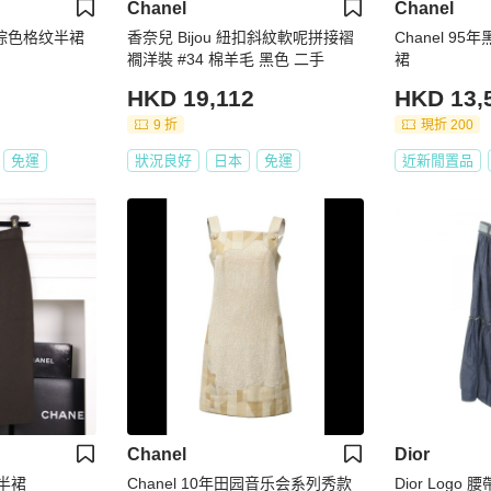
Chanel
Chanel
款浅棕色格纹半裙
香奈兒 Bijou 紐扣斜紋軟呢拼接褶
Chanel 9
襉洋裝 #34 棉羊毛 黑色 二手
裙
HKD 19,112
HKD 13,
9 折
現折 200
免運
狀況良好
日本
免運
近新閒置品
Chanel
Dior
半裙
Chanel 10年田园音乐会系列秀款
Dior Logo 