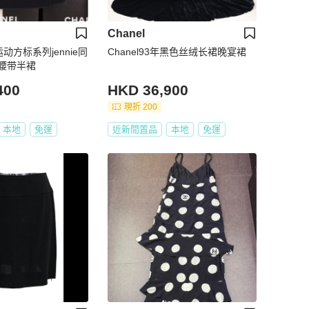
Chanel
年运动方标系列jennie同
Chanel93年黑色丝绒长裙晚宴裙
腰带半裙
400
HKD 36,900
現折 200
本地
免運
近新閒置品
本地
免運