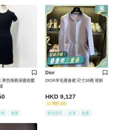
Dior
奈兒 黑色珠飾滾邊收腰
DIOR羊毛連身裙 尺寸38碼 很新
裙
50
HKD 9,127
現折 200
本地
免運
狀況尚可
台灣
免運