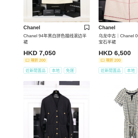
Chanel
Chanel
Chanel 94年黑白拼色描线滚边半
乌龙中古｜Chanel
裙
宝石半裙
HKD 7,050
HKD 6,500
現折 200
現折 200
近新閒置品
本地
免運
近新閒置品
本地