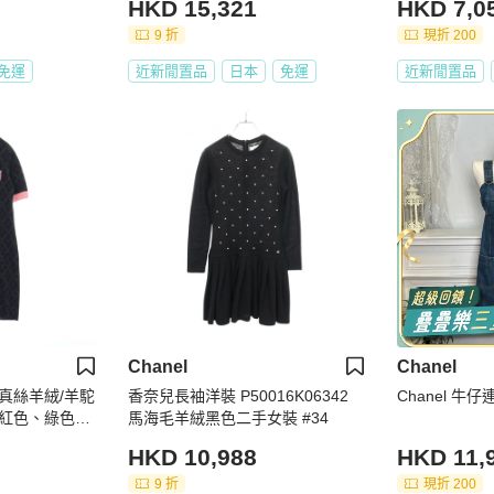
HKD 15,321
HKD 7,0
9 折
現折 200
免運
近新閒置品
日本
免運
近新閒置品
Chanel
Chanel
真絲羊絨/羊駝
香奈兒長袖洋裝 P50016K06342
Chanel 牛
紅色、綠色，
馬海毛羊絨黑色二手女裝 #34
HKD 10,988
HKD 11,
9 折
現折 200