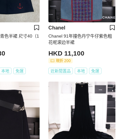
Chanel
藏青色半裙 尺寸40（1
Chanel 91年撞色丹宁牛仔紫色粗
花呢滚边半裙
80
HKD 11,100
現折 200
本地
免運
近新閒置品
本地
免運