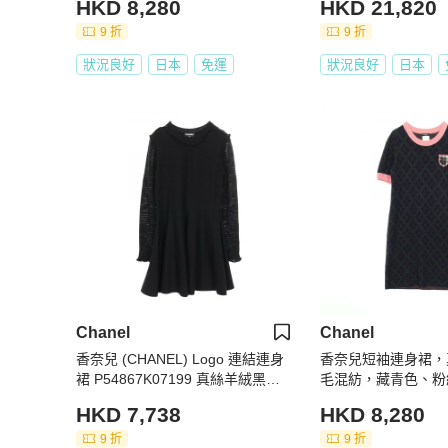
HKD 8,280
HKD 21,820
9 折
9 折
狀況良好
日本
免運
狀況良好
日本
Chanel
Chanel
香奈兒 (CHANEL) Logo 連結連身
香奈兒短袖連身裙，
裙 P54867K07199 真絲羊絨黑色
毛混紡，藏青色、粉
二手女款 38 碼
#40，二手女裝
HKD 7,738
HKD 8,280
9 折
9 折