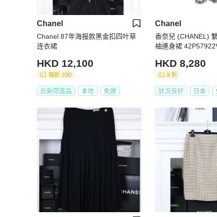
Chanel
Chanel
Chanel 87年海报款黑金扣四叶草
香奈兒 (CHANEL
连衣裙
袖連身裙 42P57922V
手 #42 CC
HKD 12,100
HKD 8,280
現折 200
9 折
近新閒置品
本地
免運
狀況良好
日本