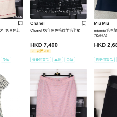
Chanel
Miu Miu
 00年奶白色红
Chanel 06年黑色格纹羊毛半裙
miumiu毛呢
70/66A）
HKD 7,400
HKD 2,6
現折 200
免運
近新閒置品
本地
免運
近新閒置品