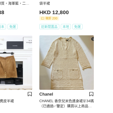
7，棉質，海軍藍，二
袋半裙
碼
38
HKD 12,800
現折 200
日本
免運
近新閒置品
本地
免運
Chanel
色麂皮半裙
CHANEL 香奈兒米色連身裙👗34碼
（已通過✅鑒定）購買以上商品👆🏻
送贈CHANEL金線刺繡吊飾及N*5