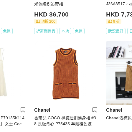
米色编织吊带裙
J36A351
手，女款，36
HKD 36,700
HKD 7,7
現折 200
9 折
免運
近新閒置品
本地
免運
狀況良好
Chanel
Chanel
79135K114
香奈兒 COCO 標誌紐扣連身裙 #3
Chanel浅棕
手 女士 Coco
8 長版背心 P75435 羊絨橙色波爾
多紅