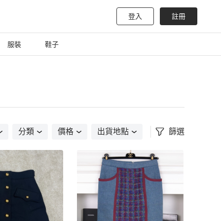
登入
註冊
服裝
鞋子
分類
價格
出貨地點
篩選