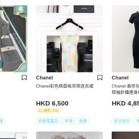
Chanel
Chanel
Chanel彩色棋盘格吊带连衣裙
Chanel 香
短袖針織連身
HKD 6,500
HKD 4,8
現折 200
運
近新閒置品
本地
免運
狀況良好