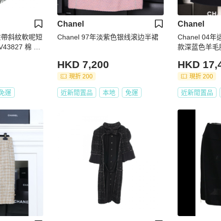
Chanel
Chanel
) 繫帶斜紋軟呢短
Chanel 97年淡紫色银线滚边半裙
Chanel 04
43827 棉 二
款深蓝色羊毛
HKD 7,200
HKD 17,
現折 200
現折 200
免運
近新閒置品
本地
免運
近新閒置品