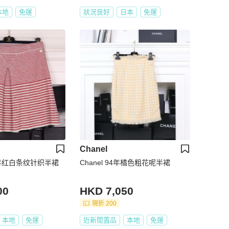
本地
免運
狀況良好
日本
免運
Chanel
 15年红白条纹针织半裙
Chanel 94年橘色粗花呢半裙
00
HKD 7,050
現折 200
本地
免運
近新閒置品
本地
免運