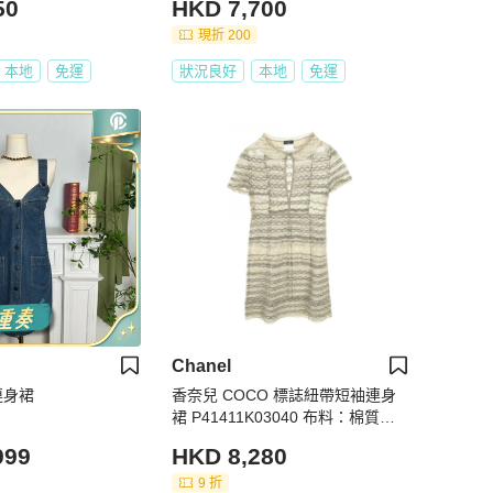
50
HKD 7,700
香水型襟章🎁
現折 200
本地
免運
狀況良好
本地
免運
Chanel
仔連身裙
香奈兒 COCO 標誌紐帶短袖連身
裙 P41411K03040 布料：棉質，
金灰色，二手女裝
999
HKD 8,280
9 折