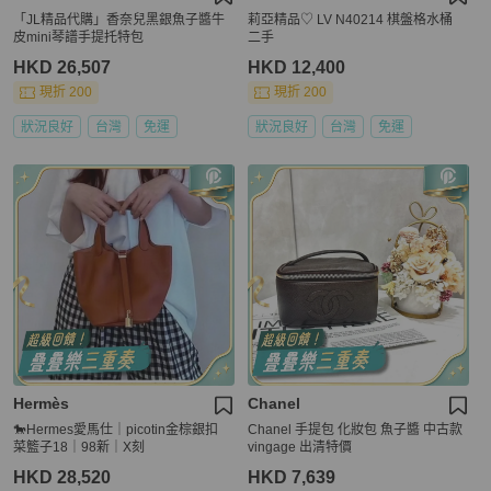
「JL精品代購」香奈兒黑銀魚子醬牛
莉亞精品♡ LV N40214 棋盤格水桶
皮mini琴譜手提托特包
二手
HKD 26,507
HKD 12,400
現折 200
現折 200
狀況良好
台灣
免運
狀況良好
台灣
免運
Hermès
Chanel
🐎Hermes愛馬仕｜picotin金棕銀扣
Chanel 手提包 化妝包 魚子醬 中古款
菜籃子18｜98新｜X刻
vingage 出清特價
HKD 28,520
HKD 7,639