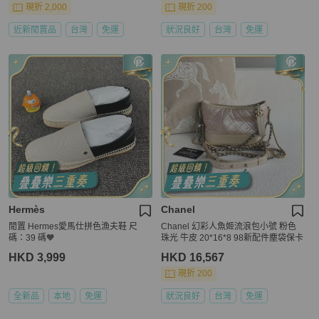
現折 2,000
現折 200
近新閒置品
台灣
免運
狀況良好
台灣
免運
Hermès
Chanel
閒置 Hermes愛馬仕拼色漁夫鞋 尺
Chanel 幻彩人魚姬流浪包小號 粉色
碼：39 碼🧡
珠光 牛皮 20*16*8 98新配件塵袋保卡
HKD 3,999
HKD 16,567
現折 200
全新品
本地
免運
狀況良好
台灣
免運