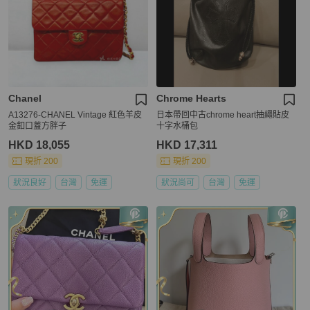
Chanel
Chrome Hearts
A13276-CHANEL Vintage 紅色羊皮
日本帶回中古chrome heart抽繩貼皮
金釦口蓋方胖子
十字水桶包
HKD 18,055
HKD 17,311
現折 200
現折 200
狀況良好
台灣
免運
狀況尚可
台灣
免運