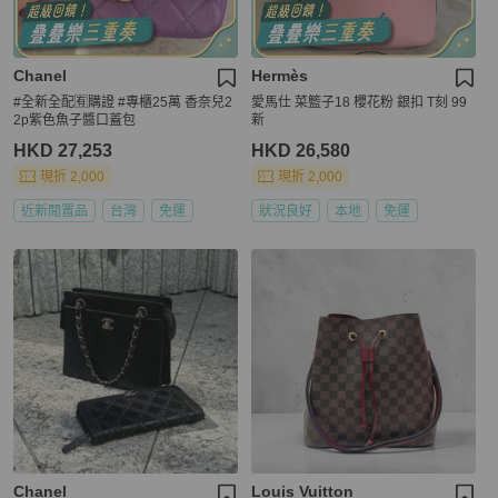
Chanel
Hermès
#全新全配🈶購證 #專櫃25萬 香奈兒2
愛馬仕 菜籃子18 櫻花粉 銀扣 T刻 99
2p紫色魚子醬口蓋包
新
HKD 27,253
HKD 26,580
現折 2,000
現折 2,000
近新閒置品
台灣
免運
狀況良好
本地
免運
Chanel
Louis Vuitton