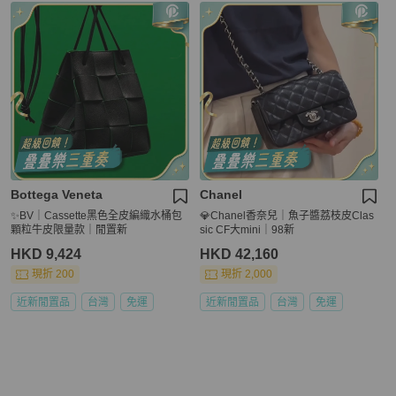
Bottega Veneta
Chanel
✨BV｜Cassette黑色全皮編織水桶包
💎Chanel香奈兒｜魚子醬荔枝皮Clas
顆粒牛皮限量款｜閒置新
sic CF大mini｜98新
HKD 9,424
HKD 42,160
現折 200
現折 2,000
近新閒置品
台灣
免運
近新閒置品
台灣
免運