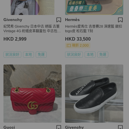
Givenchy
Hermès
紀梵希 Givenchy 日本中古 絕版 古董
Hermès愛馬仕 吉普賽28 深邃藍 銀扣
Vintage 4G 絎縫皮革翻蓋包 中古包
togo皮 松石藍 T刻
斜挎包
HKD 2,999
HKD 33,500
現折 2,000
狀況良好
本地
免運
狀況良好
本地
免運
Gucci
Givenchy