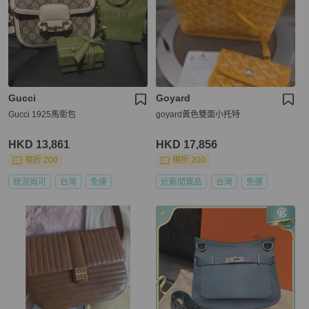
Gucci
Goyard
Gucci 1925馬銜包
goyard黃色雙面小托特
HKD 13,861
HKD 17,856
現折 200
現折 200
狀況尚可
台灣
免運
近新閒置品
台灣
免運