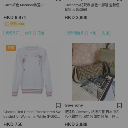
Gucci紅色 Marmont掀蓋26
Givenchy/紀梵希 黑色一腳蹬 全新僅
試穿 尺碼/39碼
HKD 9,871
HKD 3,800
現折 200
狀況良好
台灣
免運
近新閒置品
本地
免運
降價
Givenchy
Giamba Red Crane Embroidered Sw
紀梵希 Givenchy 絕版古董 日本中古
eatshirt for Women in White (PG9220
老花圓筒包 滾筒包 筆筒包 腋下包 側
-0250-40)
背包
HKD 756
HKD 2,888