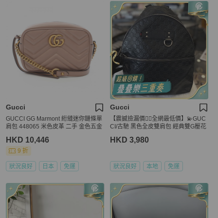
Gucci
Gucci
GUCCI GG Marmont 絎縫迷你鏈條單
【震撼撿漏價👍🏻全網最低價】💫GUC
肩包 448065 米色皮革 二手 金色五金
CI/古馳 黑色全皮雙肩包 經典雙G壓花
HKD 10,446
HKD 3,980
9 折
狀況良好
日本
免運
狀況良好
本地
免運