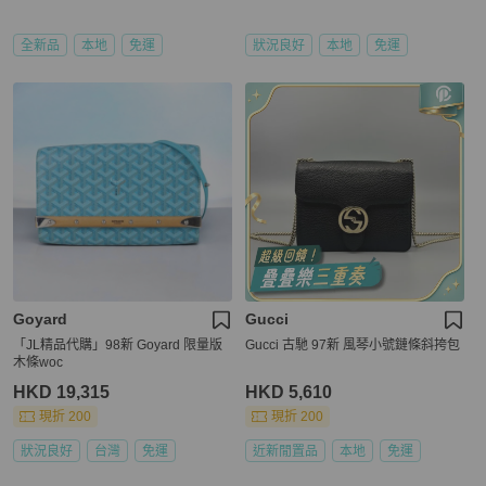
全新品
本地
免運
狀況良好
本地
免運
Goyard
Gucci
「JL精品代購」98新 Goyard 限量版
Gucci 古馳 97新 風琴小號鏈條斜挎包
木條woc
HKD 19,315
HKD 5,610
現折 200
現折 200
狀況良好
台灣
免運
近新閒置品
本地
免運