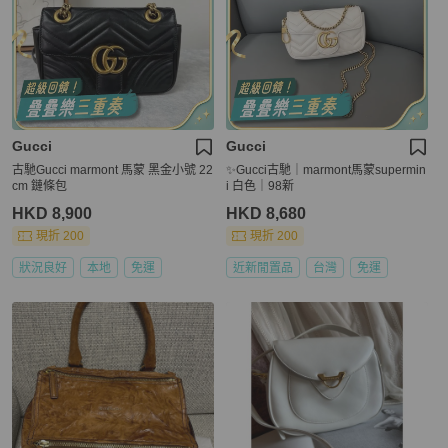
Gucci
Gucci
古馳Gucci marmont 馬蒙 黑金小號 22
✨Gucci古馳｜marmont馬蒙supermin
cm 鏈條包
i 白色｜98新
HKD 8,900
HKD 8,680
現折 200
現折 200
狀況良好
本地
免運
近新閒置品
台灣
免運