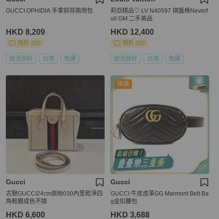
GUCCI OPHIDIA 手拿斜背兩用包
莉亞精品♡ LV N40597 棋盤格Neverf
ull GM 二手美品
HKD 8,209
HKD 12,400
現折 200
現折 200
狀況良好
台灣
免運
狀況良好
台灣
免運
降價
Gucci
Gucci
古馳GUCCI24cm原始030內里乾淨四
GUCCI 牛皮皮革GG Marmont Belt Ba
角輕磨成色不錯
g金扣腰包
HKD 6,600
HKD 3,688