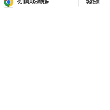
使用網頁版瀏覽器
忍痛放棄
篩選
重設
品牌
分類
尺寸
價格
商品狀況
下載 PopChill APP
出貨地點