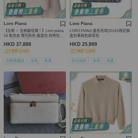
Loro Piana
Loro Piana
【全新 ✨ 全網最低價！】Loro piana
LORO PIANA 藍色毛呢2024S限定飯
19 鴕鳥皮 櫻花粉色 飯盒包 斜挎包
盒包單肩包肩背包
（下單前先詢問庫存❗️）
HKD 37,888
HKD 25,999
現折 2,000
現折 2,000
近新閒置品
本地
免運
狀況良好
本地
免運