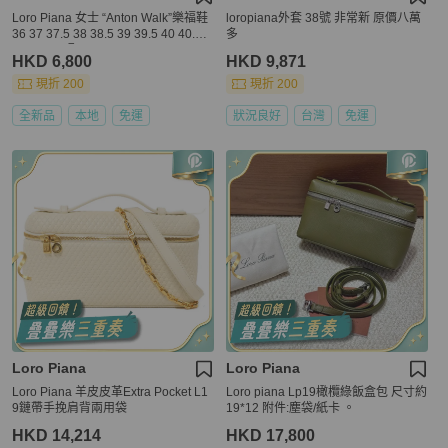
Loro Piana 女士 “Anton Walk”樂福鞋
loropiana外套 38號 非常新 原價八萬
36 37 37.5 38 38.5 39 39.5 40 40.5 4
多
1 41.5 42碼
HKD 6,800
HKD 9,871
現折 200
現折 200
全新品
本地
免運
狀況良好
台灣
免運
Loro Piana
Loro Piana
Loro Piana 羊皮皮革Extra Pocket L1
Loro piana Lp19橄欖綠飯盒包 尺寸約
9鏈帶手挽肩背兩用袋
19*12 附件:塵袋/紙卡 。
HKD 14,214
HKD 17,800