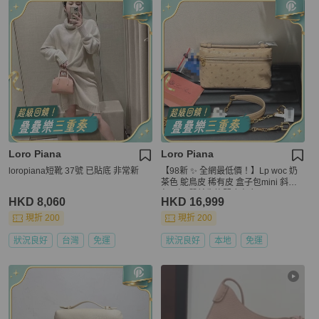
Loro Piana
Loro Piana
loropiana短靴 37號 已貼底 非常新
【98新 ✨ 全網最低價！】Lp woc 奶
茶色 鴕鳥皮 稀有皮 盒子包mini 斜挎
包 （下單前先詢問庫存❗️）
HKD 8,060
HKD 16,999
現折 200
現折 200
狀況良好
台灣
免運
狀況良好
本地
免運