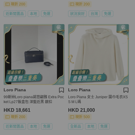
現折 200
現折 200
近新閒置品
本地
免運
狀況良好
台灣
免運
Loro Piana
Loro Piana
99新🆕Loro piana諾悠翩雅 Extra Poc
Loro Piana 女士 Juniper 圍巾毛衣XS
ket Lp27飯盒包 深藍近黑 銀扣
S M L碼
HKD 18,661
HKD 21,000
現折 200
現折 500
近新閒置品
本地
免運
全新品
本地
免運