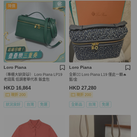
降價
Loro Piana
Loro Piana
（專櫃大缺貨🙀） Loro Piana LP19
全新👍🏻 Loro Piana L19 僅此一顆🔥
老錢風 低調奢華代表 飯盒包
藍/金
HKD 16,864
HKD 27,280
現折 200
現折 200
狀況良好
台灣
免運
全新品
台灣
免運