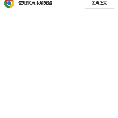
使用網頁版瀏覽器
忍痛放棄
篩選
重設
品牌
分類
尺寸
價格
商品狀況
下載 PopChill APP
出貨地點