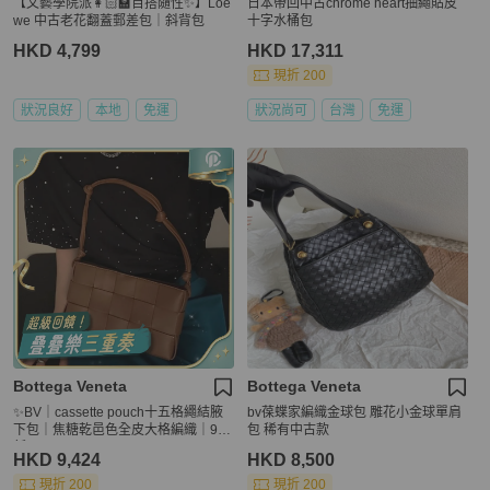
【文藝學院派👩🏻‍🏫百搭隨性✨】Loe
日本帶回中古chrome heart抽繩貼皮
we 中古老花翻蓋郵差包｜斜背包
十字水桶包
HKD 4,799
HKD 17,311
現折 200
狀況良好
本地
免運
狀況尚可
台灣
免運
Bottega Veneta
Bottega Veneta
✨BV｜cassette pouch十五格繩結腋
bv葆蝶家編織金球包 雕花小金球單肩
下包｜焦糖乾邑色全皮大格編織｜98
包 稀有中古款
新
HKD 9,424
HKD 8,500
現折 200
現折 200