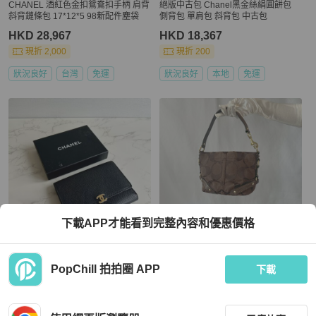
CHANEL 酒紅色金扣鴛鴦扣手柄 肩背
絕版中古包 Chanel黑金絲絹圓餅包
斜背鏈條包 17*12*5 98新配件塵袋
側背包 單肩包 斜背包 中古包
HKD 28,967
HKD 18,367
現折 2,000
現折 200
狀況良好
台灣
免運
狀況良好
本地
免運
下載APP才能看到完整內容和優惠價格
Chanel
Coach
PopChill 拍拍圈 APP
【LA LUNE】稀有中古二手Chanel黑
Coach啡色中古手提袋肩背側肩袋腋
下載
色皮革金扣中夾 短夾 皮夾 銀包古董包
下包 日本中古二手vintage
錢包
HKD 3,964
HKD 1,480