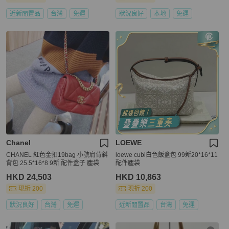
近新閒置品
台灣
免運
狀況良好
本地
免運
Chanel
LOEWE
CHANEL 紅色金扣19bag 小號肩背斜
loewe cubi白色飯盒包 99新20*16*11
背包 25.5*16*8 9新 配件盒子 塵袋
配件塵袋
HKD 24,503
HKD 10,863
現折 200
現折 200
狀況良好
台灣
免運
近新閒置品
台灣
免運