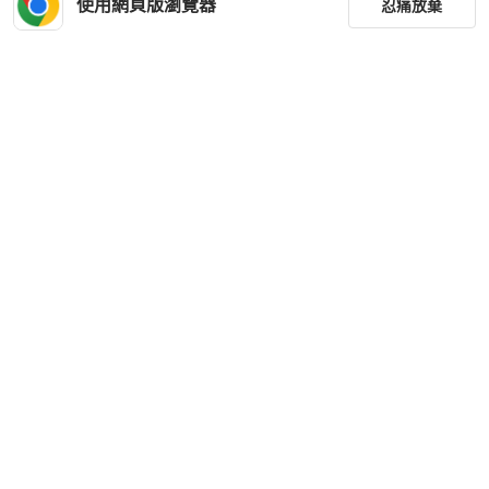
使用網頁版瀏覽器
忍痛放棄
狀況良好
本地
免運
狀況良好
本地
免運
篩選
重設
品牌
分類
尺寸
Chanel
Chanel
CHANEL 灰色毛19bag 16*26*9 98新
香奈兒Chanel 日本東京vintage名店
配件塵袋
購入老香 大購物包/公事包 附ID卡
價格
HKD 27,231
HKD 13,864
商品狀況
現折 2,000
現折 200
狀況良好
台灣
免運
狀況良好
台灣
免運
出貨地點