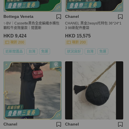
Bottega Veneta
Chanel
✨BV｜Cassette黑色全皮編織水桶包
CHANEL 黑金2ways托特包 36*24*1
顆粒牛皮限量款｜閒置新
3 98新配件塵袋
HKD 9,424
HKD 15,575
現折 200
現折 200
近新閒置品
台灣
免運
狀況良好
台灣
免運
Chanel
Chanel