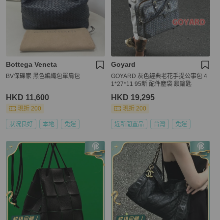
Bottega Veneta
Goyard
BV保碟家 黑色編織包單肩包
GOYARD 灰色經典老花手提公事包 4
1*27*11 95新 配件塵袋 鎖鑰匙
HKD 11,600
HKD 19,295
現折 200
現折 200
狀況良好
本地
免運
近新閒置品
台灣
免運