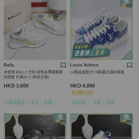
Bally
Louis Vuitton
未使用 BALLY 巴利 拼色系帶運動鞋
Lv路易威登/35.5碼/藍白滿印板鞋
休閒鞋 尺碼35.5 (有其它碼)
HKD 3,600
HKD 6,890
現折 200
近新閒置品
本地
免運
狀況良好
本地
免運