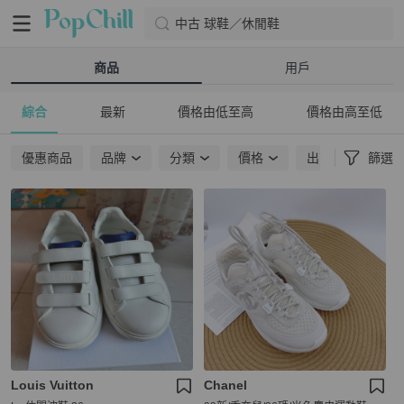
中古 球鞋／休閒鞋
商品
用戶
綜合
最新
價格由低至高
價格由高至低
優惠商品
品牌
分類
價格
出貨地點
篩選
Louis Vuitton
Chanel