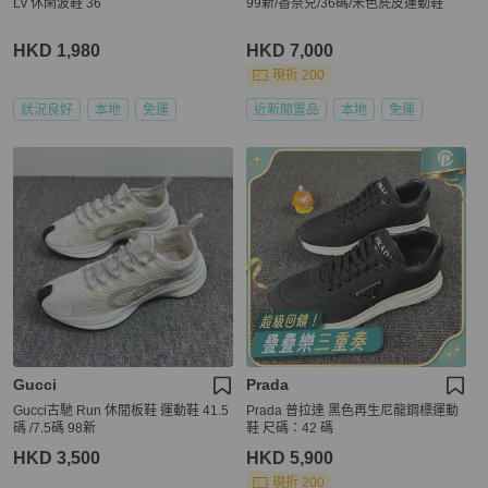
Lv 休閑波鞋 36
99新/香奈兒/36碼/米色麂皮運動鞋
HKD 1,980
HKD 7,000
現折 200
狀況良好
本地
免運
近新閒置品
本地
免運
Gucci
Prada
Gucci古馳 Run 休閒板鞋 運動鞋 41.5
Prada 普拉達 黑色再生尼龍鋼標運動
碼 /7.5碼 98新
鞋 尺碼：42 碼
HKD 3,500
HKD 5,900
現折 200