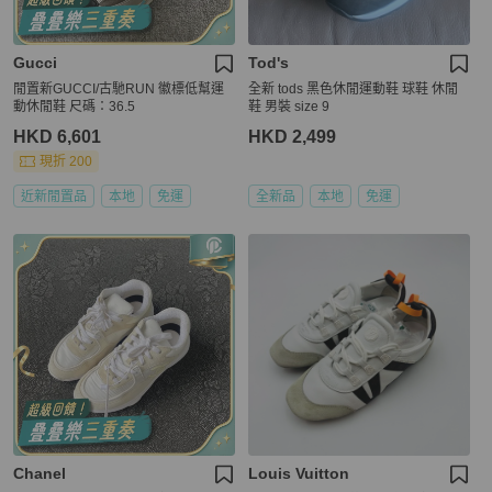
Gucci
Tod's
閒置新GUCCI/古馳RUN 徽標低幫運
全新 tods 黑色休閒運動鞋 球鞋 休閒
動休閒鞋 尺碼：36.5
鞋 男裝 size 9
HKD 6,601
HKD 2,499
現折 200
近新閒置品
本地
免運
全新品
本地
免運
Chanel
Louis Vuitton