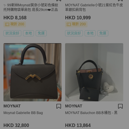
✨ 99新🆕Moynat/莫奈小號彩色條紋
MOYNAT Gabrielle小號21紫紅色牛皮
托特購物袋單肩包 底長29cm❤️正品
革銀扣肩背包
HKD 8,168
HKD 10,999
現折 200
現折 200
狀況良好
本地
免運
狀況良好
本地
免運
MOYNAT
MOYNAT
Moynat Gabrielle BB Bag
MOYNAT Baluchon BB水桶包 - 黑
HKD 32,800
HKD 13,864