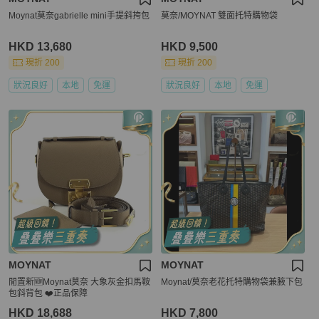
Moynat莫奈gabrielle mini手提斜挎包
莫奈/MOYNAT 雙面托特購物袋
HKD 13,680
HKD 9,500
現折 200
現折 200
狀況良好
本地
免運
狀況良好
本地
免運
MOYNAT
MOYNAT
閒置新🆕Moynat莫奈 大象灰金扣馬鞍
Moynat/莫奈老花托特購物袋兼腋下包
包斜背包 ❤️正品保障
HKD 18,688
HKD 7,800