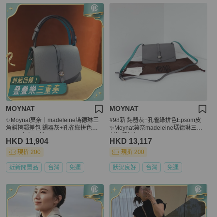
MOYNAT
MOYNAT
✨Moynat莫奈｜madeleine瑪德琳三
#98新 錫器灰+孔雀綠拼色Epsom皮
角斜挎郵差包 錫器灰+孔雀綠拼色｜E
✨Moynat莫奈madeleine瑪德琳三角
psom皮｜98新
斜挎郵差包
HKD 11,904
HKD 13,117
現折 200
現折 200
近新閒置品
台灣
免運
狀況良好
台灣
免運