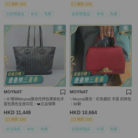
現折 200
現折 200
近新閒置品
本地
免運
近新閒置品
本地
免運
MOYNAT
MOYNAT
✨97新🆕Moynat莫奈托特包單肩包手
✨Moynat莫奈｜紅色銀扣 手提 斜挎包
提包黑色全皮印花，❤️正品保障
｜98新
HKD 11,449
HKD 10,664
現折 200
現折 200
狀況良好
本地
免運
近新閒置品
台灣
免運