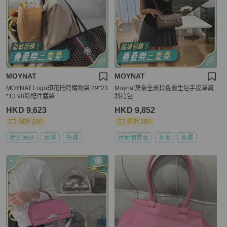
MOYNAT
MOYNAT
MOYNAT Logo印花托特購物袋 29*23
Moynat莫奈全皮棕色醫生包手提單肩
*13 98新配件塵袋
斜挎包
HKD 9,623
HKD 9,852
現折 200
現折 200
狀況良好
台灣
免運
近新閒置品
本地
免運