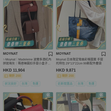
MOYNAT
MOYNAT
✨Moynat｜Madeleine 波爾多酒紅內
Moynat 日本限定彎曲彩條圖案 手提
拼斑鳩灰｜瑪德琳圓扣手提小盒子｜e
托特包 29*13*22cm 99新配件塵袋
psom皮｜99新
HKD 11,904
HKD 9,871
現折 200
現折 200
狀況良好
台灣
免運
近新閒置品
台灣
免運