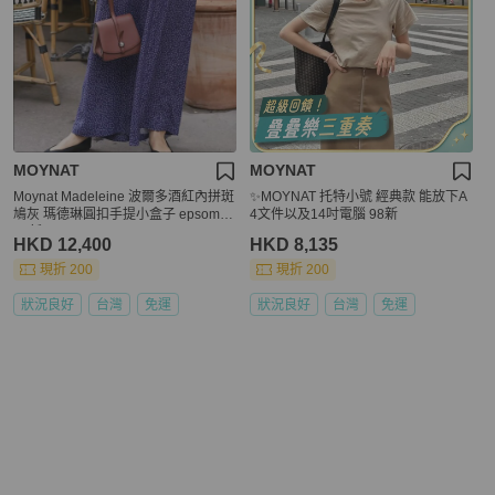
MOYNAT
MOYNAT
Moynat Madeleine 波爾多酒紅內拼斑
✨MOYNAT 托特小號 經典款 能放下A
鳩灰 瑪德琳圓扣手提小盒子 epsom皮
4文件以及14吋電腦 98新
99新✨️
HKD 12,400
HKD 8,135
現折 200
現折 200
狀況良好
台灣
免運
狀況良好
台灣
免運