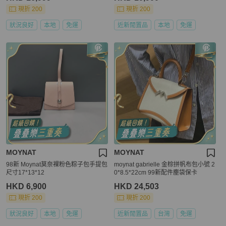
現折 200
現折 200
狀況良好
本地
免運
近新閒置品
本地
免運
MOYNAT
MOYNAT
98新 Moynat莫奈裸粉色粽子包手提包
moynat gabrielle 金棕拼帆布包小號 2
尺寸17*13*12
0*8.5*22cm 99新配件塵袋保卡
HKD 6,900
HKD 24,503
現折 200
現折 200
狀況良好
本地
免運
近新閒置品
台灣
免運