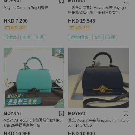
MOYNAT
MOYNAT
Moynat Camera Bag相機包
【近全新閒置】Moynat莫奈 Voyage
松柏綠金扣小號 手提斜挎側背包
HKD 7,200
HKD 19,543
現折 200
現折 200
全新品
本地
免運
近新閒置品
台灣
免運
MOYNAT
MOYNAT
MOYNAT Rejane中號湖藍色銀扣Rej
莫奈/Moynat 午夜藍 rejane mini nano
ane 26手提單肩包牛皮
尺寸14.5*6*16
HKD 16,999
HKD 10,900