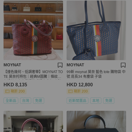
MOYNAT
MOYNAT
【撞色幾何、低調奢華】MOYNAT TO
99新 moynat 莫奈 藍色 tote 購物袋 中
TE 莫奈托特包｜經典M圖騰｜條紋撞
號 底長34 有塵袋 子袋
色設計｜大容量通勤手提肩背包-小號
HKD 8,135
HKD 12,800
現折 200
現折 200
全新品
台灣
免運
近新閒置品
本地
免運