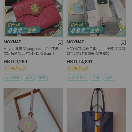
MOYNAT
MOYNAT
Moynat莫奈 Voyage nano紅色牛皮
MOYNAT 黑色金扣rejane小號 手提斜
限定特別款 尺寸14×11×5.5cm 手
背包20*14*8 99新配件塵袋
HKD 9,280
HKD 14,831
現折 200
現折 200
狀況良好
本地
免運
近新閒置品
台灣
免運