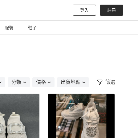
登入
註冊
服裝
鞋子
分類
價格
出貨地點
篩選