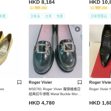
HKD 8,184
HKD 10,
現折 200
現折 200
免運
全新品
台灣
免運
近新閒置品
Roger Vivier
Roger Vivie
es
MS0781 Roger Vivier 羅傑維維亞
Roger Vivier 
經典扣牛律鞋 Metal Buckle Morse
tto Size 38.5 Patent Leather Black
HKD 4,780
HKD 1,6
x GHW