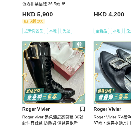
色方扣樂福鞋 36.5碼 🧡
HKD 5,900
HKD 4,200
現折 200
近新閒置品
本地
免運
全新品
本地
免
Roger Vivier
Roger Vivier
Roger viver 黑色漆皮高筒靴 36號
Roger Vivier 
配件有鞋盒 防塵袋 僅試穿很新 原
37碼，經典水鑽方
價近七萬五