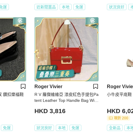
免運
近新閒置品
本地
免運
狀況良好
Roger Vivier
Roger Vivie
倫天奴 鑽扣樂福鞋
R V 羅傑維維亞 漆皮紅色手提包Pa
小牛皮平底鞋
tent Leather Top Handle Bag With
Strap
HKD 3,816
HKD 6,0
現折 200
免運
狀況良好
本地
免運
全新品
本