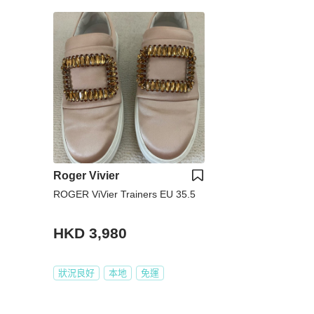
Roger Vivier
ROGER ViVier Trainers EU 35.5
HKD 3,980
狀況良好
本地
免運