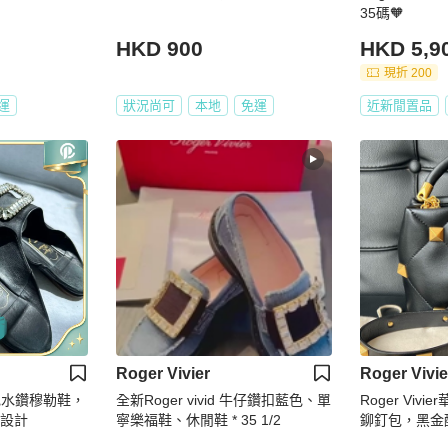
35碼🧡
HKD 900
HKD 5,9
現折 200
運
狀況尚可
本地
免運
近新閒置品
Roger Vivier
Roger Vivie
RV黑色水鑽穆勒鞋，
全新Roger vivid 牛仔鑽扣藍色、單
Roger Viv
扣設計
寧樂福鞋、休閒鞋 * 35 1/2
鉚釘包，黑金