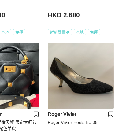
00
HKD 2,680
本地
免運
近新閒置品
本地
免運
r
Roger Vivier
ier華倫天奴 限定大釘包
Roger ViVier Heels EU 35
配色羊皮