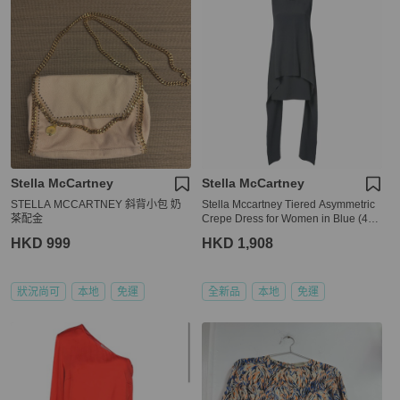
Stella McCartney
Stella McCartney
STELLA MCCARTNEY 斜背小包 奶
Stella Mccartney Tiered Asymmetric
茶配金
Crepe Dress for Women in Blue (495
400-SCA06-1000-40)
HKD 999
HKD 1,908
狀況尚可
本地
免運
全新品
本地
免運