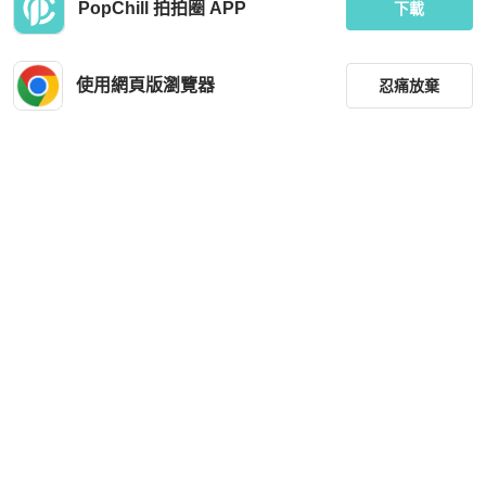
PopChill 拍拍圈 APP
Stella Mccartney Logo-Embroidered
Stella McCartney Crossbody bag
下載
Skirt for Women in White - 552848-S
1967-8490 ( Size:38,40,42 )
HKD 1,998
HKD 2,980
使用網頁版瀏覽器
忍痛放棄
全新品
本地
免運
狀況良好
本地
免運
篩選
重設
品牌
分類
尺寸
Stella McCartney
Stella McCartney
STELLA MCCARTNEY 水鑽 黑色 鏈
STELL/McC\RTNEY毛呢大衣 36碼
條包
價格
HKD 1,900
HKD 4,000
商品狀況