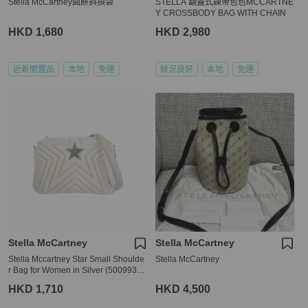
Stella McCartney圓餅斜孭袋
STELLA 翻蓋式鍊帶包包MCCARTNE
Y CROSSBODY BAG WITH CHAIN
HKD 1,680
HKD 2,980
近新閒置品
本地
免運
狀況良好
本地
免運
Stella McCartney
Stella McCartney
Stella Mccartney Star Small Shoulde
Stella McCartney
r Bag for Women in Silver (500993-
W8429-9000)
HKD 1,710
HKD 4,500