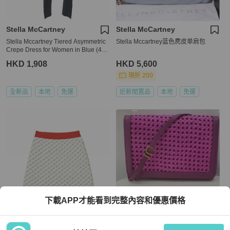
Stella McCartney
Stella McCartney
Stella Mccartney Tiered Asymmetric
Stella Mccartney蓝色麂皮单肩包
Crepe Dress for Women in Blue (495
400-SCA06-1000-38)
HKD 1,908
HKD 5,600
現折 200
全新品
本地
免運
近新閒置品
本地
免運
下載APP才能看到完整內容和優惠價格
Stella McCartney
Stella McCartney