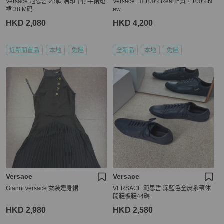
Versace 范思哲 23款 满印牛仔半裙短
Versace 👍🏻 100%Real正貨，100%N
裙 38 M码
ew
HKD 2,080
HKD 4,200
近新閒置品
本地
免運
全新品
本地
免運
Versace
Versace
Gianni versace 女裝連身裙
VERSACE 範思哲 深藍色全皮系帶休
閒鞋板鞋44碼
HKD 2,980
HKD 2,580