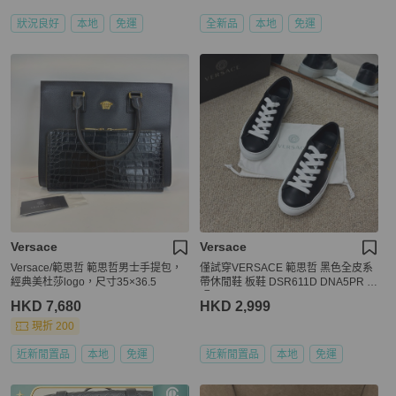
狀況良好
本地
免運
全新品
本地
免運
Versace
Versace
Versace/範思哲 範思哲男士手提包，
僅試穿VERSACE 範思哲 黑色全皮系
經典美杜莎logo，尺寸35×36.5
帶休閒鞋 板鞋 DSR611D DNA5PR 尺
碼 37.5
HKD 7,680
HKD 2,999
現折 200
近新閒置品
本地
免運
近新閒置品
本地
免運