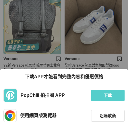
Versace
Versace
99新 Versace 範思哲 範思哲男士雙肩
全新Versace 範思哲主線回型紋logo
包，尺寸28×40，黑色
小白鞋/板鞋 好穿好搭配 43.5碼
下載APP才能看到完整內容和優惠價格
HKD 5,900
HKD 4,880
現折 200
近新閒置品
本地
免運
近新閒置品
本地
免運
PopChill 拍拍圈 APP
下載
使用網頁版瀏覽器
忍痛放棄