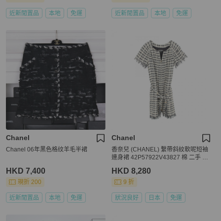
近新閒置品
本地
免運
近新閒置品
本地
免運
Chanel
Chanel
Chanel 06年黑色格纹羊毛半裙
香奈兒 (CHANEL) 繫帶斜紋軟呢短袖
連身裙 42P57922V43827 棉 二手 #4
2 CC
HKD 7,400
HKD 8,280
現折 200
9 折
近新閒置品
本地
免運
狀況良好
日本
免運