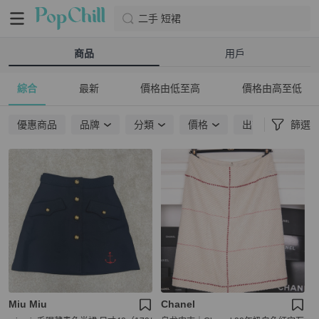
二手 短裙
商品
用戶
綜合
最新
價格由低至高
價格由高至低
優惠商品
品牌
分類
價格
出貨地點
篩選
Miu Miu
Chanel