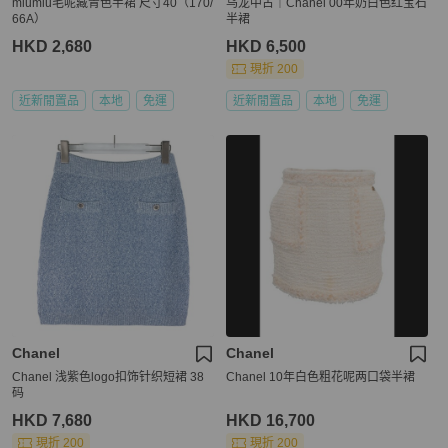
miumiu毛呢藏青色半裙 尺寸40（170/
乌龙中古｜Chanel 00年奶白色红宝石
66A）
半裙
HKD 2,680
HKD 6,500
現折 200
近新閒置品
本地
免運
近新閒置品
本地
免運
Chanel
Chanel
Chanel 浅紫色logo扣饰针织短裙 38
Chanel 10年白色粗花呢两口袋半裙
码
HKD 7,680
HKD 16,700
現折 200
現折 200