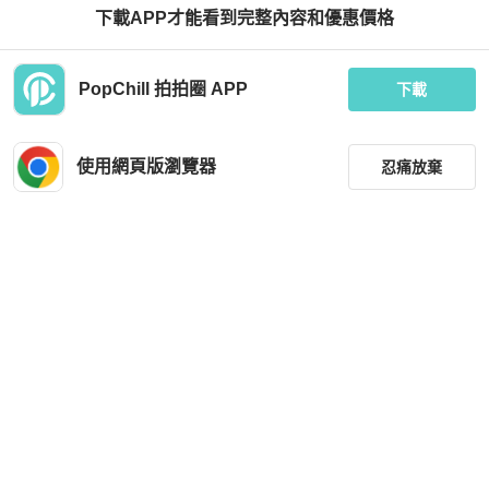
下載APP才能看到完整內容和優惠價格
Chanel
Chanel
PopChill 拍拍圈 APP
Chanel 95年黑色羊毛侧边拉链半裙
Chanel黑色金扣百褶裙半裙
下載
HKD 13,500
HKD 6,500
現折 200
現折 200
使用網頁版瀏覽器
忍痛放棄
近新閒置品
本地
免運
近新閒置品
本地
免運
篩選
重設
品牌
分類
尺寸
Chanel
Chanel