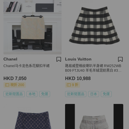
Chanel
Louis Vuitton
Chanel马卡龙色系花瓣扣半裙
路易威登格紋喇叭半身裙 RW252WB
B09 FTJU40 羊毛羊絨混紡黑白 #34
女款
HKD 7,050
HKD 10,988
現折 200
9 折
近新閒置品
本地
免運
近新閒置品
日本
免運