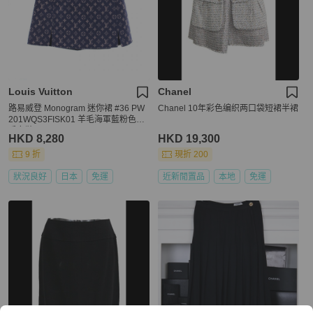
Louis Vuitton
Chanel
路易威登 Monogram 迷你裙 #36 PW
Chanel 10年彩色编织两口袋短裙半裙
201WQS3FISK01 羊毛海軍藍粉色二
手女裝
HKD 8,280
HKD 19,300
9 折
現折 200
狀況良好
日本
免運
近新閒置品
本地
免運