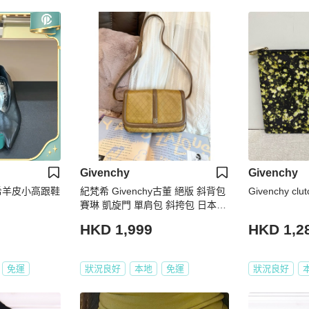
Givenchy
Givenchy
紀梵希羊皮小高跟鞋
紀梵希 Givenchy古董 絕版 斜背包
Givenchy clut
賽琳 凱旋門 單肩包 斜挎包 日本中
古 Vintage 肩背包 斜挎包 男生女
HKD 1,999
HKD 1,2
生合用
免運
狀況良好
本地
免運
狀況良好