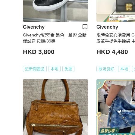
Givenchy
Givenchy
Givenchy/紀梵希 黑色一腳蹬 全新
限時免安心購費用 Gi
僅試穿 尺碼/39碼
皮革手提色手挽袋 中
中古vintage
HKD 3,800
HKD 4,480
近新閒置品
本地
免運
狀況良好
本地