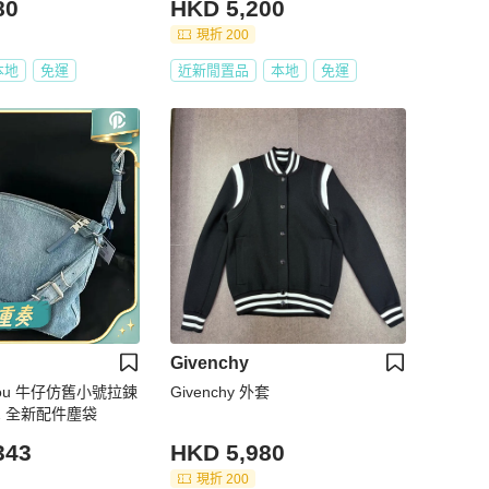
80
HKD 5,200
現折 200
本地
免運
近新閒置品
本地
免運
Givenchy
voyou 牛仔仿舊小號拉鍊
Givenchy 外套
22 全新配件塵袋
343
HKD 5,980
現折 200