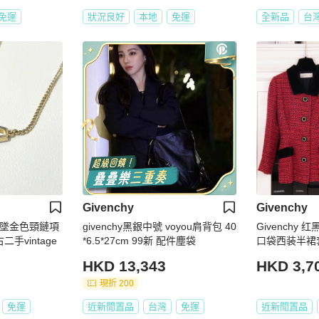
免運
狀況良好
本地
免運
全新品
台
Givenchy
Givenchy
形吊墜金色頸鏈項
givenchy黑銀中號 voyou肩背包 40
Givenchy
手vintage
*6.5*27cm 99新 配件塵袋
口袋西装半裙
HKD 13,343
HKD 3,7
現折 200
免運
近新閒置品
台灣
免運
近新閒置品