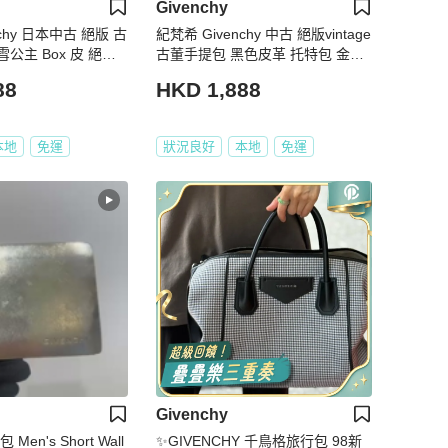
Givenchy
chy 日本中古 絕版 古
紀梵希 Givenchy 中古 絕版vintage
 白雪公主 Box 皮 絕美
古董手提包 黑色皮革 托特包 金色
包 斜背包
雕花圓扣
88
HKD 1,888
本地
免運
狀況良好
本地
免運
Givenchy
en's Short Wall
✨GIVENCHY 千鳥格旅行包 98新