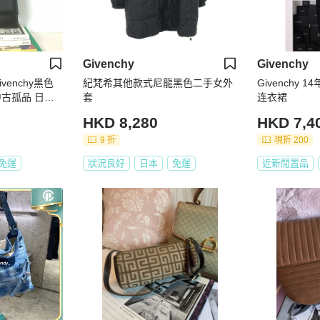
Givenchy
Givenchy
venchy黑色
紀梵希其他款式尼龍黑色二手女外
Givenchy
古孤品 日本
套
连衣裙
HKD 8,280
HKD 7,4
9 折
現折 200
免運
狀況良好
日本
免運
近新閒置品