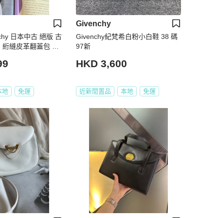
Givenchy
chy 日本中古 絕版 古
Givenchy紀梵希白粉小白鞋 38 碼
 4G 絎縫皮革翻蓋包 中
97新
99
HKD 3,600
本地
免運
近新閒置品
本地
免運