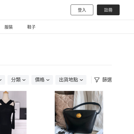
登入
註冊
服裝
鞋子
分類
價格
出貨地點
篩選