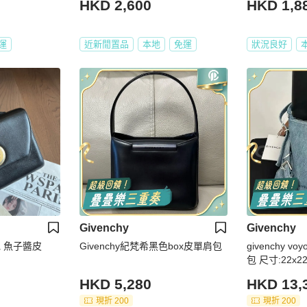
HKD 2,600
HKD 1,8
運
近新閒置品
本地
免運
狀況良好
Givenchy
Givenchy
包 魚子醬皮
Givenchy紀梵希黑色box皮單肩包
givenchy 
包 尺寸:22x
HKD 5,280
HKD 13,
現折 200
現折 200