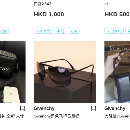
口針X642
et
HKD 1,000
HKD 500
免運
狀況良好
本地
免運
狀況尚可
Givenchy
Givenchy
相機包 全新 未使
Givenchy黑色飞行员墨镜
大降價‼️Giv