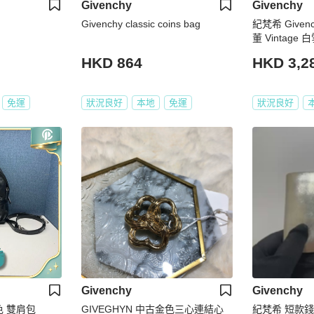
Givenchy
Givenchy
Givenchy classic coins bag
紀梵希 Given
董 Vintage
復古金扣 馬鞍
HKD 864
HKD 3,2
免運
狀況良好
本地
免運
狀況良好
Givenchy
Givenchy
黑色 雙肩包
GIVEGHYN 中古金色三心連結心
紀梵希 短款錢包 M