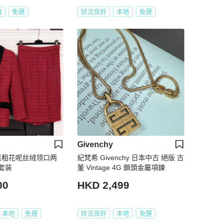
灣
免運
狀況良好
本地
免運
Givenchy
 红黑粗花呢丝绒领口两
紀梵希 Givenchy 日本中古 絕版 古
套装
董 Vintage 4G 鎖頭金屬項鍊
00
HKD 2,499
本地
免運
狀況良好
本地
免運