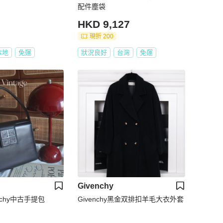
配件塵袋
HKD 9,127
現折 200
本地
免運
狀況良好
台灣
免運
Givenchy
enchy中古手提包
Givenchy黑金双排扣羊毛大衣外套