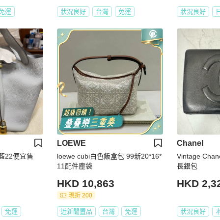
免運
狀況良好
台灣
免運
狀況良好
LOEWE
Chanel
杯藍22便宜售
loewe cubi白色飯盒包 99新20*16*
Vintage Cha
11配件塵袋
長銀包
HKD 10,863
HKD 2,3
現折 200
免運
近新閒置品
台灣
免運
狀況良好