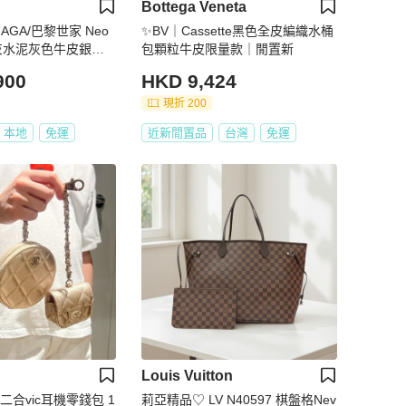
Bottega Veneta
IAGA/巴黎世家 Neo
✨BV｜Cassette黑色全皮編織水桶
大象灰水泥灰色牛皮銀五
包顆粒牛皮限量款｜閒置新
3.9。
900
HKD 9,424
現折 200
本地
免運
近新閒置品
台灣
免運
Louis Vuitton
色二合vic耳機零錢包 1
莉亞精品♡ LV N40597 棋盤格Nev