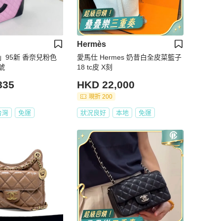
Hermès
」95新 香奈兒粉色
愛馬仕 Hermes 奶昔白全皮菜籃子
號
18 tc皮 X刻
835
HKD 22,000
現折 200
台灣
免運
狀況良好
本地
免運