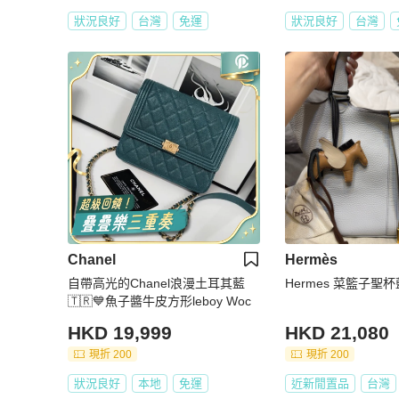
狀況良好
台灣
免運
狀況良好
台灣
Chanel
Hermès
自帶高光的Chanel浪漫土耳其藍
Hermes 菜籃子聖
🇹🇷💙魚子醬牛皮方形leboy Woc
HKD 19,999
HKD 21,080
現折 200
現折 200
狀況良好
本地
免運
近新閒置品
台灣