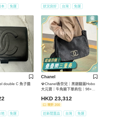
日本
免運
狀況良好
台灣
免運
Chanel
nel double C 魚子醬
💎Chanel香奈兒｜黑銀翻蓋Hobo
大元寶｜牛角腋下單肩包｜98+新
閒置品
22
HKD 23,312
現折 200
本地
免運
近新閒置品
台灣
免運