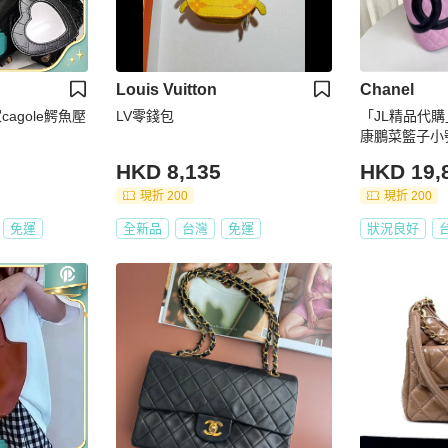
Louis Vuitton
Chanel
家cagole鰐魚壓
LV零錢包
「JL精品代購
康鵬菜籃子小
HKD 8,135
HKD 19,
現折 200
現折 200
免運
全新品
台灣
免運
狀況良好