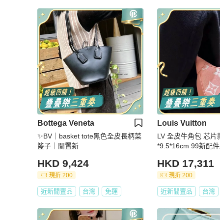
Bottega Veneta
Louis Vuitton
✨BV｜basket tote黑色全皮長柄菜
LV 全皮牛角包 芯片
籃子｜閒置新
*9.5*16cm 99新
HKD 9,424
HKD 17,311
現折 200
現折 200
近新閒置品
台灣
免運
近新閒置品
台灣