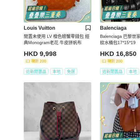
Louis Vuitton
Balenciaga
閒置未使用 LV 橙色螃蟹零錢包 經
Balenciaga 巴黎世
典Monogram老花 牛皮拼帆布
紋水桶包17*15*19
HKD 9,998
HKD 16,850
現折 200
現折 200
近新閒置品
本地
免運
近新閒置品
本地