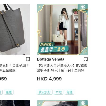
Bottega Veneta
愛馬仕＃菜籃子18＃
【復古潮人🤍容量極大✨】BV編織
＃五金帶膜
菜籃子|托特包｜腋下包｜單肩包
959
HKD 4,999
灣
免運
狀況良好
本地
免運