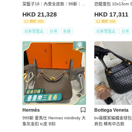
菜籃子18｜內里全皮款｜98新｜X
恐龍蛋包 10x13cm
刻
HKD 21,328
HKD 17,311
現折 200
現折 200
近新閒置品
台灣
免運
近新閒置品
台灣
Hermès
Bottega Veneta
999新 愛馬仕 Hermes minilindy 大
bv葆蝶家編織金球包
象灰金扣 tc皮 B刻
肩包 稀有中古款