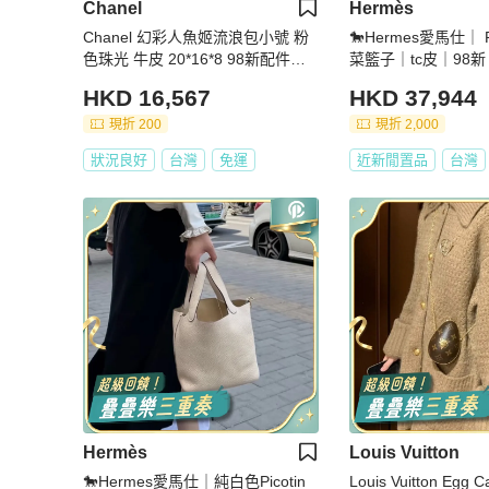
Chanel
Hermès
Chanel 幻彩人魚姬流浪包小號 粉
🐎Hermes愛馬仕｜ P
色珠光 牛皮 20*16*8 98新配件塵
菜籃子｜tc皮｜98新
袋保卡
HKD 16,567
HKD 37,944
現折 200
現折 2,000
狀況良好
台灣
免運
近新閒置品
台灣
Hermès
Louis Vuitton
🐎Hermes愛馬仕｜純白色Picotin
Louis Vuitton Egg 