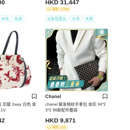
00
HKD 31,447
現折 2,000
本地
免運
近新閒置品
台灣
免運
Chanel
 尼龍 2way 白色 金
chanel 藍金格紋手拿包 金扣 34*2
41V
3*2 98新配件塵袋
42
HKD 9,871
現折 200