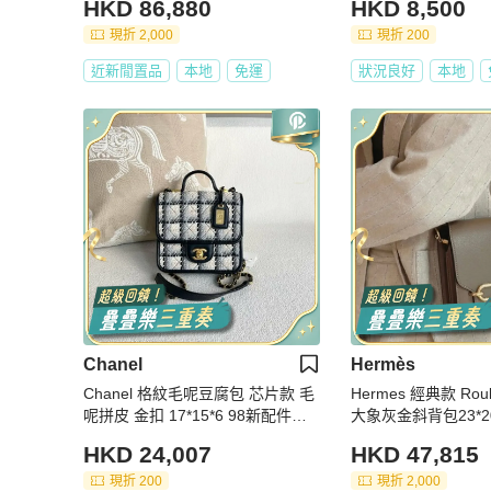
HKD 86,880
HKD 8,500
現折 2,000
現折 200
近新閒置品
本地
免運
狀況良好
本地
Chanel
Hermès
Chanel 格紋毛呢豆腐包 芯片款 毛
Hermes 經典款 Roulis 豬鼻子
呢拼皮 金扣 17*15*6 98新配件塵
大象灰金斜背包23*20*6 9
袋
塵袋
HKD 24,007
HKD 47,815
現折 200
現折 2,000