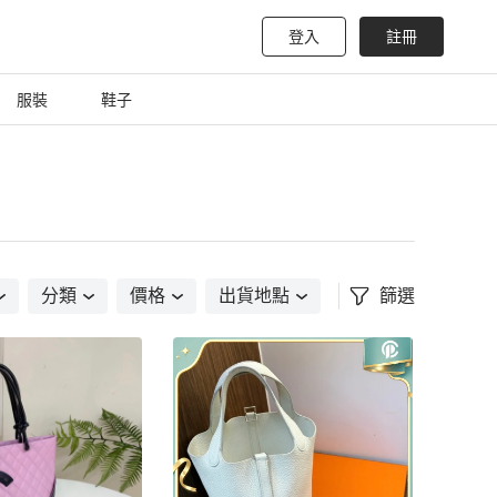
登入
註冊
服裝
鞋子
分類
價格
出貨地點
篩選