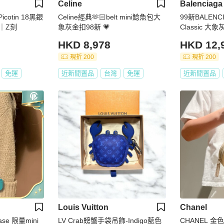
Celine
Balenciaga
icotin 18黑銀
Celine經典🫶🏻belt mini鯰魚包大
99新BALENC
｜Z刻
象灰金扣98新 💗
Classic 
金 大號 底長4
HKD 8,978
HKD 12,
現折 200
現折 200
免運
近新閒置品
台灣
免運
近新閒置品
Louis Vuitton
Chanel
Case 限量mini
LV Crab螃蟹手袋吊飾-Indigo藍色
CHANEL 金