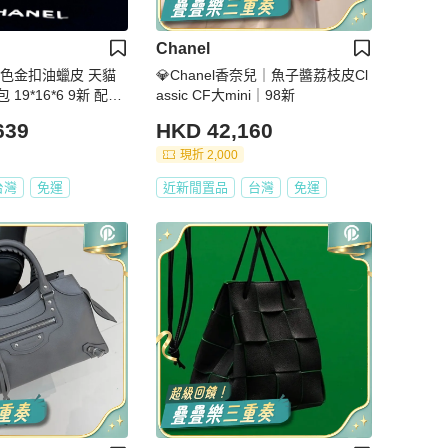
Chanel
奶茶色金扣油蠟皮 天貓
💎Chanel香奈兒｜魚子醬荔枝皮Cl
19*16*6 9新 配件
assic CF大mini｜98新
639
HKD 42,160
現折 2,000
台灣
免運
近新閒置品
台灣
免運