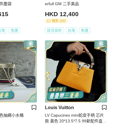
9新 配件塵袋
erfull GM 二手美品
615
HKD 12,400
現折 200
台灣
免運
狀況良好
台灣
免運
Louis Vuitton
/Gucci 白色抽繩小水桶
LV Capucines mini蛇皮手柄 芯片
款 黃色 20*13.5*7.5 99新配件盒
肩帶 塵袋 購證