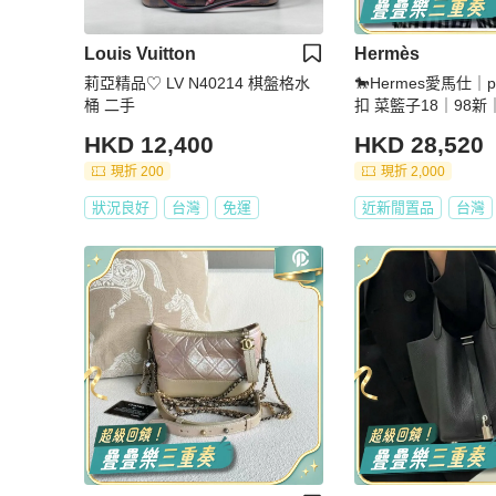
Louis Vuitton
Hermès
莉亞精品♡ LV N40214 棋盤格水
🐎Hermes愛馬仕｜p
桶 二手
扣 菜籃子18｜98新
HKD 12,400
HKD 28,520
現折 200
現折 2,000
狀況良好
台灣
免運
近新閒置品
台灣