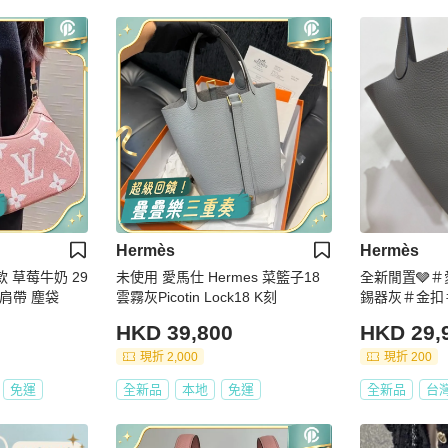
Hermès
Hermès
款 草莓牛奶 29
未使用 愛馬仕 Hermes 菜籃子18
全新閒置🩶＃
配件肩帶 塵袋
雲霧灰Picotin Lock18 K刻
錫器灰＃金扣
HKD 39,800
HKD 29,
現折 2,000
現折 200
免運
全新品
本地
免運
全新品
台