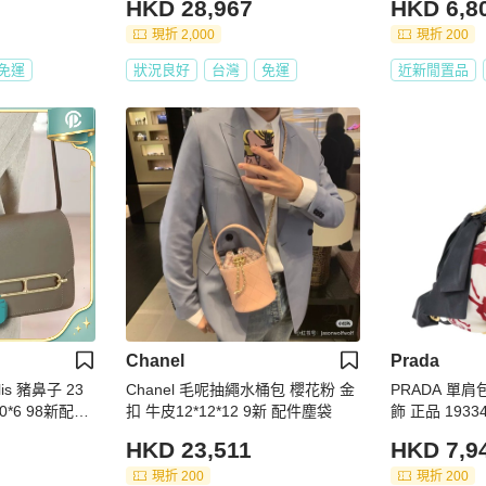
HKD 28,967
HKD 6,8
現折 2,000
現折 200
免運
狀況良好
台灣
免運
近新閒置品
Chanel
Prada
 23
Chanel 毛呢抽繩水桶包 櫻花粉 金
PRADA 單肩包
8新配件
扣 牛皮12*12*12 9新 配件塵袋
飾 正品 1933
HKD 23,511
HKD 7,9
現折 200
現折 200