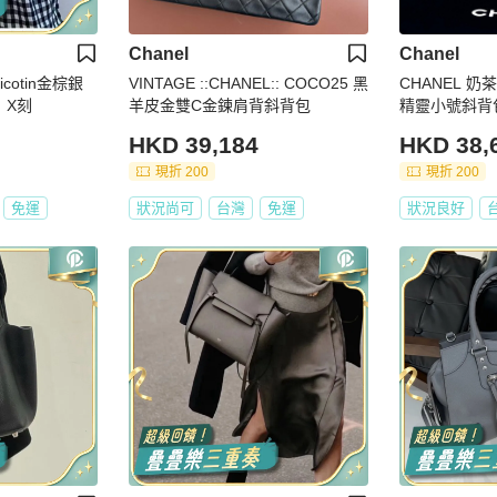
Chanel
Chanel
icotin金棕銀
VINTAGE ::CHANEL:: COCO25 黑
CHANEL 
｜X刻
羊皮金雙C金鍊肩背斜背包
精靈小號斜背包 
塵袋
HKD 39,184
HKD 38,
現折 200
現折 200
免運
狀況尚可
台灣
免運
狀況良好