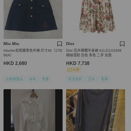
Miu Miu
Dior
miumiu毛呢藏青色半裙 尺寸40（170/
Dior 花卉褶襉半身裙 411J21A3269
66A）
棉絲混紡 白色 多色 二手 女款
HKD 2,680
HKD 7,738
9 折
近新閒置品
本地
免運
狀況良好
日本
免運