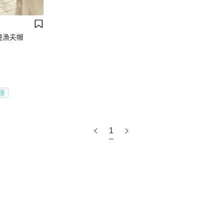
毛邊漁夫帽
運
1