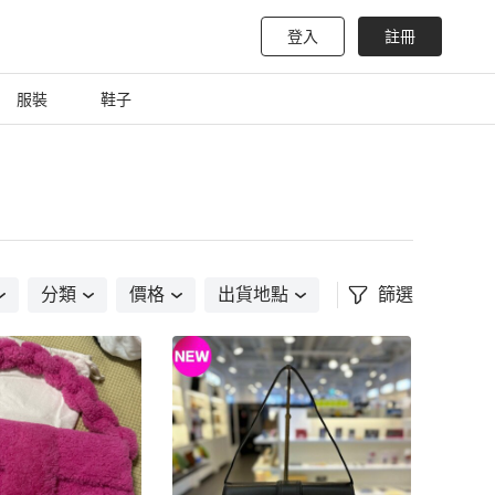
登入
註冊
服裝
鞋子
分類
價格
出貨地點
篩選