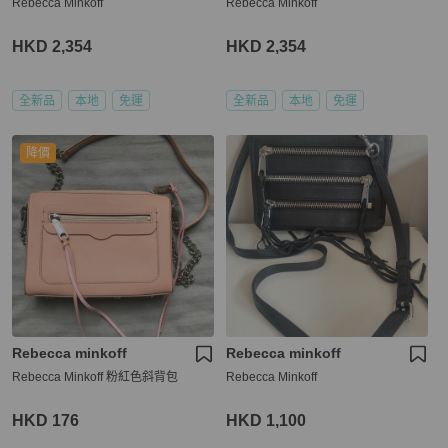
Rebecca Minkoff
Rebecca Minkoff
HKD 2,354
HKD 2,354
全新品
本地
免運
全新品
本地
免運
降價
Rebecca minkoff
Rebecca minkoff
Rebecca Minkoff 粉紅色斜背包
Rebecca Minkoff
HKD 176
HKD 1,100