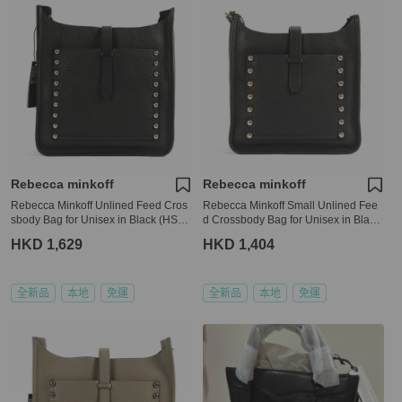
Rebecca minkoff
Rebecca minkoff
Rebecca Minkoff Unlined Feed Cros
Rebecca Minkoff Small Unlined Fee
sbody Bag for Unisex in Black (HS16
d Crossbody Bag for Unisex in Black
-IULX62-001)
(HT26-RULX92-001)
HKD 1,629
HKD 1,404
全新品
本地
免運
全新品
本地
免運