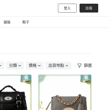
登入
註冊
服裝
鞋子
分類
價格
出貨地點
篩選