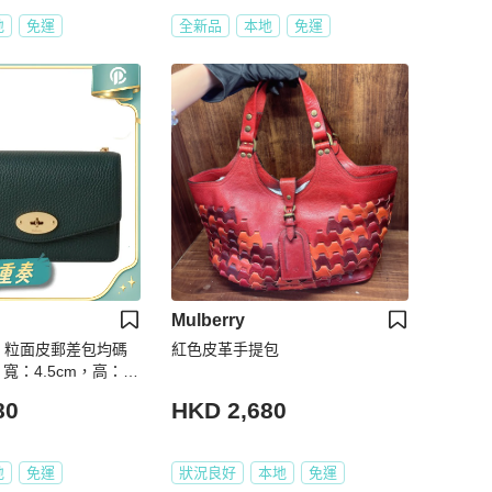
地
免運
全新品
本地
免運
Mulberry
 女士 粒面皮郵差包均碼
紅色皮革手提包
寬：4.5cm，高：13
80
HKD 2,680
地
免運
狀況良好
本地
免運