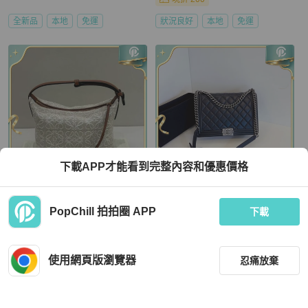
全新品
本地
免運
狀況良好
本地
免運
下載APP才能看到完整內容和優惠價格
LOEWE
Chanel
PopChill 拍拍圈 APP
loewe cubi白色飯盒包 99新20*16*11
💎Chanel香奈兒｜黑銀光面牛皮🐂中
下載
配件塵袋
大號leboy斜挎/單肩包｜98新｜19開
HKD 10,863
HKD 22,320
現折 200
現折 200
使用網頁版瀏覽器
忍痛放棄
近新閒置品
台灣
免運
近新閒置品
台灣
免運