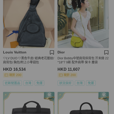
Louis Vuitton
Dior
🤍LV DUO 🤍黑色牛皮/ 經典老花壓紋/
Dior Bobby中號肩背斜背包 芥末綠 22
肩背包/ 胸包/附上小零錢包
*18*7 9新 配件肩帶 保卡 塵袋
HKD 16,534
HKD 11,607
現折 200
現折 200
近新閒置品
台灣
免運
狀況良好
台灣
免運