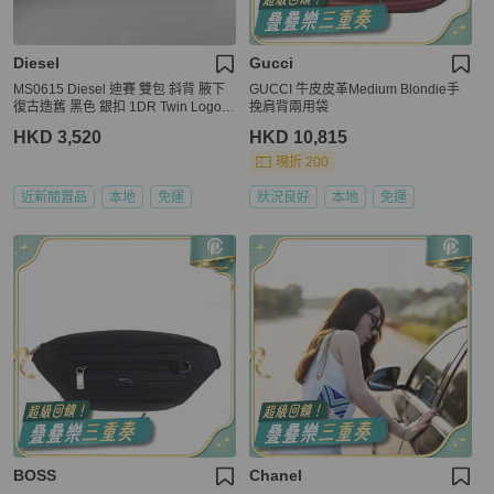
Diesel
Gucci
MS0615 Diesel 迪賽 雙包 斜背 腋下
GUCCI 牛皮皮革Medium Blondie手
復古造舊 黑色 銀扣 1DR Twin Logo C
挽肩背兩用袋
rossbody Bag Calfskin Black x PHW
HKD 3,520
HKD 10,815
現折 200
近新閒置品
本地
免運
狀況良好
本地
免運
BOSS
Chanel