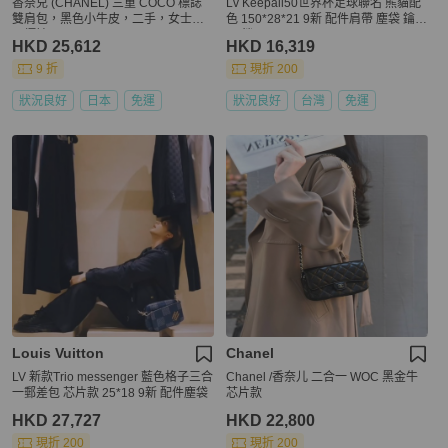
香奈兒 (CHANEL) 三重 COCO 標誌
Lv Keepall50世界杯足球聯名 熊貓配
雙肩包，黑色小牛皮，二手，女士，C
色 150*28*21 9新 配件肩帶 塵袋 鑰匙
C 標誌
*2 鎖
HKD 25,612
HKD 16,319
9 折
現折 200
狀況良好
日本
免運
狀況良好
台灣
免運
Louis Vuitton
Chanel
LV 新款Trio messenger 藍色格子三合
Chanel /香奈儿 二合一 WOC 黑金牛
一郵差包 芯片款 25*18 9新 配件塵袋
芯片款
HKD 27,727
HKD 22,800
現折 200
現折 200