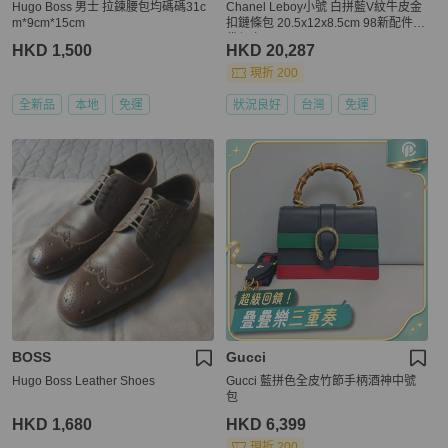
Hugo Boss 男士 拉鍊腰包均碼碼31c
Chanel Leboy小號 白拼藍V紋牛皮金
m*9cm*15cm
扣鏈條包 20.5x12x8.5cm 98新配件塵
袋保卡
HKD 1,500
HKD 20,287
現折 200
全新品
本地
免運
狀況良好
台灣
免運
BOSS
Gucci
Hugo Boss Leather Shoes
Gucci 藍拼色全皮竹節手柄酒神中號
包
HKD 1,680
HKD 6,399
現折 200