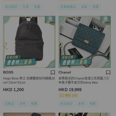
狀況良好
台灣
免運
近新閒置品
本地
免運
BOSS
Chanel
Hugo Boss 男士 拉鍊雙肩包均碼碼28
自帶高光的Chanel浪漫土耳其藍🇹🇷
cm*15cm*41cm
💙魚子醬牛皮方形leboy Woc
HKD 1,200
HKD 19,999
現折 200
全新品
本地
免運
狀況良好
本地
免運