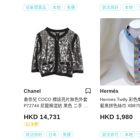
近新閒置品
本地
免運
狀況良好
本地
Chanel
Hermès
香奈兒 COCO 標誌亮片無色外套
Hermes Twilly
P72744 尼龍棉混紡 黑色 二手 女
藍黑拼色絲巾 XB87
款
HKD 14,731
HKD 1,980
9 折
狀況良好
日本
免運
狀況尚可
本地