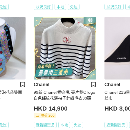
免運
狀況良好
本地
免運
狀況良好
Chanel
Chanel
 彩色燈泡花朵雙面
99新 Chanel/香奈兒 亮片雙C logo
Chanel 21S
5
白色條紋花邊袖子針織毛衣38碼
丝巾
HKD 14,900
HKD 3,0
現折 200
免運
近新閒置品
本地
免運
近新閒置品