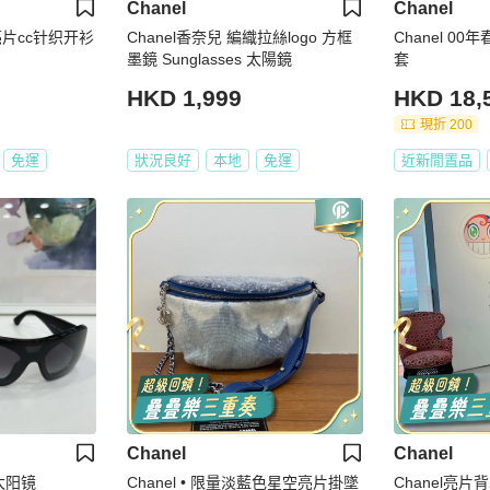
Chanel
Chanel
花亮片cc针织开衫
Chanel香奈兒 編織拉絲logo 方框
Chanel 0
墨鏡 Sunglasses 太陽鏡
套
HKD 1,999
HKD 18,
現折 200
免運
狀況良好
本地
免運
近新閒置品
Chanel
Chanel
 太阳镜
Chanel • 限量淡藍色星空亮片掛墜
Chanel亮片