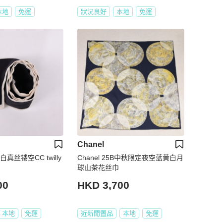
本地
免運
狀況良好
本地
免運
Chanel
黑白真丝镂空CC twilly
Chanel 25B中秋限定夜空蓝黄白月
球山茶花丝巾
00
HKD 3,700
本地
免運
近新閒置品
本地
免運