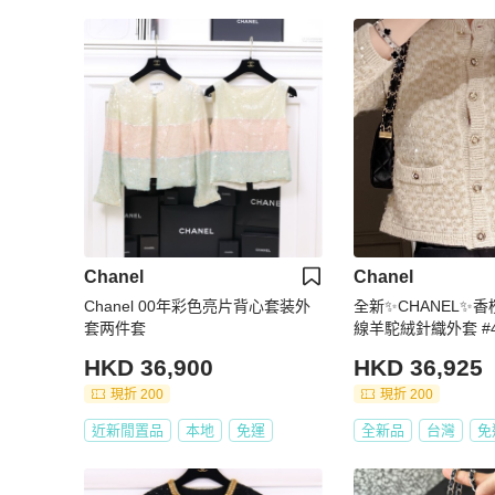
Chanel
Chanel
Chanel 00年彩色亮片背心套装外
全新✨CHANEL✨
套两件套
線羊駝絨針織外套 #
HKD 36,900
HKD 36,925
現折 200
現折 200
近新閒置品
本地
免運
全新品
台灣
免