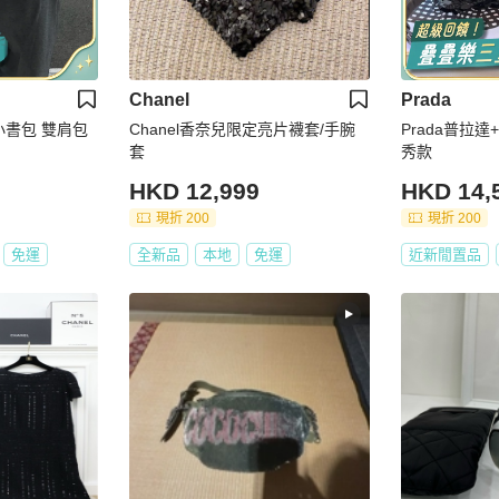
Chanel
Prada
片小書包 雙肩包
Chanel香奈兒限定亮片襪套/手腕
Prada普拉達
套
秀款
HKD 12,999
HKD 14,
現折 200
現折 200
免運
全新品
本地
免運
近新閒置品