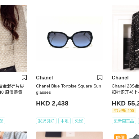
Chanel
Chanel
香檳金混亮片紗
Chanel Blue Tortoise Square Sun
Chanel 2
40 原價很貴
glasses
扣针织开衫上
HKD 2,438
HKD 55,
現折 200
運
狀況良好
本地
免運
近新閒置品
降價