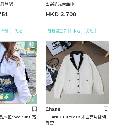
新配件塵袋
图案多元素丝巾
751
HKD 3,700
台灣
免運
近新閒置品
本地
免運
Chanel
點✨藍coco cuba 亮
CHANEL Cardigan 米白亮片翻領
外套