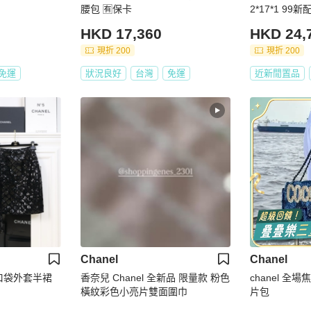
腰包 🈶保卡
2*17*1 99
HKD 17,360
HKD 24,
現折 200
現折 200
免運
狀況良好
台灣
免運
近新閒置品
Chanel
Chanel
两口袋外套半裙
香奈兒 Chanel 全新品 限量款 粉色
chanel 全場焦
橫紋彩色小亮片雙面圍巾
片包