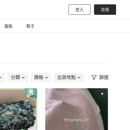
登入
註冊
服裝
鞋子
分類
價格
出貨地點
篩選