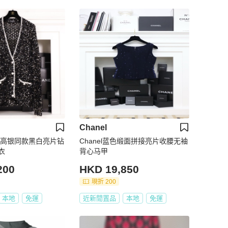
Chanel
3S金高银同款黑白亮片钻
Chanel蓝色缎面拼接亮片收腰无袖
衣
背心马甲
200
HKD 19,850
現折 200
本地
免運
近新閒置品
本地
免運