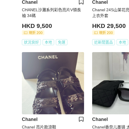
Chanel
Chanel
CHANEL沙灘系列彩色亮片V領長
Chanel 24S山茶
袖 34碼
上衣外套
HKD 9,500
HKD 29,500
現折 200
現折 200
狀況良好
本地
免運
近新閒置品
本地
Chanel
Chanel
Chanel 亮片款涼鞋
Chanel香奈儿墨镜