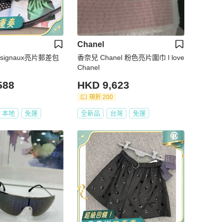
Chanel
+signaux亮片郵差包
香奈兒 Chanel 粉色亮片圍巾 l love
Chanel
588
HKD 9,623
現折 200
本地
免運
全新品
台灣
免運