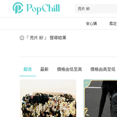
安心購
鑑定
『 亮片 紗 』
搜尋結果
綜合
最新
價格由低至高
價格由高至低