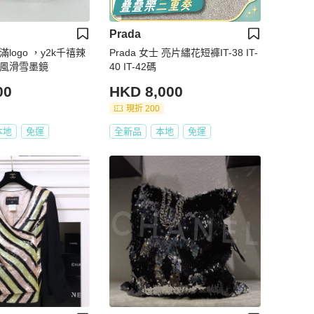
Prada
滿logo ，y2k千禧辣
Prada 女士 亮片繡花短褲IT-38 IT-
o擋風滑雪墨鏡
40 IT-42碼
00
HKD 8,000
現折 200
本地
免運
全新品
本地
免運