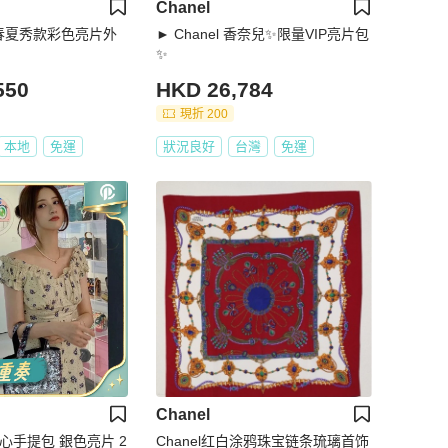
Chanel
0年春夏秀款彩色亮片外
► Chanel 香奈兒✨限量VIP亮片包
✨
550
HKD 26,784
現折 200
本地
免運
狀況良好
台灣
免運
Chanel
背心手提包 銀色亮片 2
Chanel红白涂鸦珠宝链条琉璃首饰