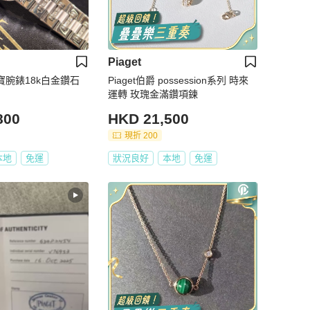
Piaget
珠寶腕錶18k白金鑽石
Piaget伯爵 possession系列 時來
運轉 玫瑰金滿鑽項鍊
800
HKD 21,500
現折 200
本地
免運
狀況良好
本地
免運