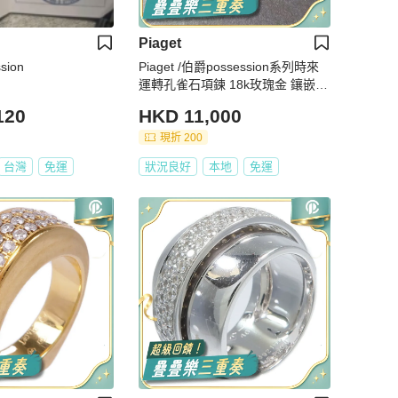
Piaget
sion
Piaget /伯爵possession系列時來
運轉孔雀石項鍊 18k玫瑰金 鑲嵌鑽
石孔雀石 經典款時尚百搭
120
HKD 11,000
現折 200
台灣
免運
狀況良好
本地
免運