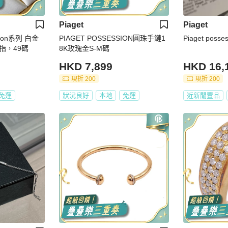
Piaget
Piaget
sion系列 白金
PIAGET POSSESSION圓珠手鏈1
Piaget posses
指，49碼
8K玫瑰金S-M碼
HKD 7,899
HKD 16,
現折 200
現折 200
免運
狀況良好
本地
免運
近新閒置品