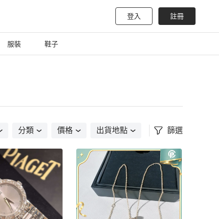
登入
註冊
服裝
鞋子
分類
價格
出貨地點
篩選