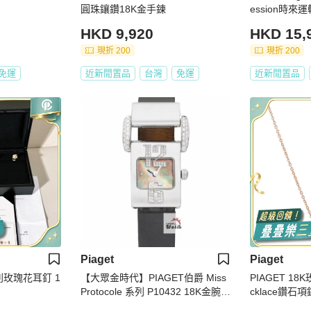
圓珠鑲鑽18K金手鍊
ession時來
鑽戒指 65碼
HKD 9,920
HKD 15,
現折 200
現折 200
免運
近新閒置品
台灣
免運
近新閒置品
Piaget
Piaget
系列玫瑰花耳釘 1
【大眾金時代】PIAGET伯爵 Miss
PIAGET 18K
Protocole 系列 P10432 18K金腕錶
cklace鑽石項
黑貝面 大眾金時代B1439