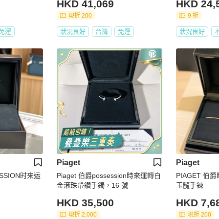
HKD 41,069
HKD 24,
現折 200
9 折
免運
狀況良好
台灣
免運
狀況良好
Piaget
Piaget
ESSION时来运
Piaget 伯爵possession時來運轉白
PIAGET 伯
金滾珠帶鑽手鐲，16 號
玉髓手鍊
HKD 35,500
HKD 7,6
現折 2,000
現折 200