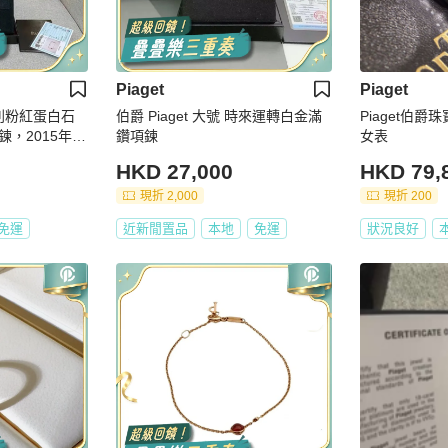
Piaget
Piaget
e系列粉紅蛋白石
伯爵 Piaget 大號 時來運轉白金滿
Piaget伯爵
，2015年購
鑽項鍊
女表
HKD 27,000
HKD 79,
現折 2,000
現折 200
免運
近新閒置品
本地
免運
狀況良好