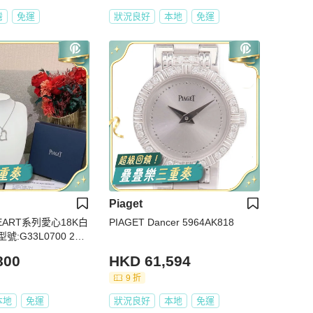
灣
免運
狀況良好
本地
免運
Piaget
HEART系列愛心18K白
PIAGET Dancer 5964AK818
G33L0700 201
800
HKD 61,594
9 折
本地
免運
狀況良好
本地
免運