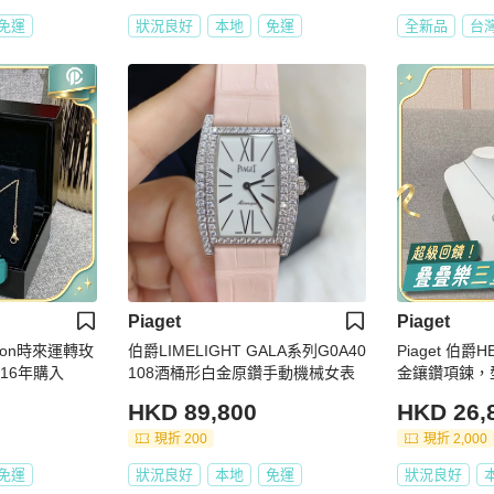
免運
狀況良好
本地
免運
全新品
台
Piaget
Piaget
ssion時來運轉玫
伯爵LIMELIGHT GALA系列G0A40
Piaget 伯爵
16年購入
108酒桶形白金原鑽手動機械女表
金鑲鑽項鍊，型號:
4年購入
HKD 89,800
HKD 26,
現折 200
現折 2,000
免運
狀況良好
本地
免運
狀況良好