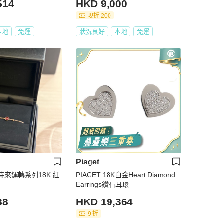
514
HKD 9,000
現折 200
本地
免運
狀況良好
本地
免運
Piaget
爵時來運轉系列18K 紅
PIAGET 18K白金Heart Diamond
Earrings鑽石耳環
88
HKD 19,364
9 折