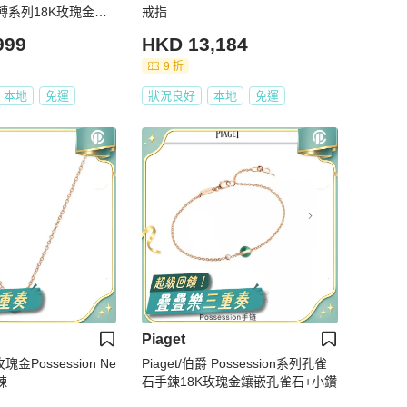
運轉系列18K玫瑰金單
戒指
999
HKD 13,184
9 折
本地
免運
狀況良好
本地
免運
Piaget
玫瑰金Possession Ne
Piaget/伯爵 Possession系列孔雀
鍊
石手鍊18K玫瑰金鑲嵌孔雀石+小鑽