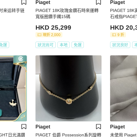
Piaget
Piaget
钻时来运转手链
PIAGET 18K玫瑰金鑽石時來運轉
PIAGET 18K
寬版圈鑽手鐲15碼
石戒指PIAGET
HKD 25,299
HKD 20,
現折 2,000
9 折
免運
狀況尚可
本地
免運
狀況良好
Piaget
Piaget
PIAGET 伯爵 Possession系列旋轉
未使用 Piage