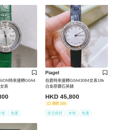
Piaget
SION時來運轉G0A4
伯爵時來運轉G0A43084女表18k
石女表
白金原鑽石英錶
800
HKD 45,800
現折 200
本地
免運
狀況良好
本地
免運