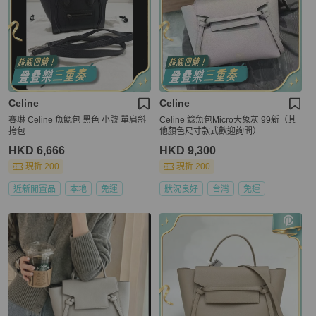
Celine
Celine
賽琳 Celine 魚鰓包 黑色 小號 單肩斜
Celine 鯰魚包Micro大象灰 99新（其
挎包
他顏色尺寸款式歡迎詢問）
HKD 6,666
HKD 9,300
現折 200
現折 200
近新閒置品
本地
免運
狀況良好
台灣
免運