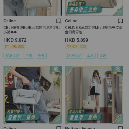
Celine
Celine
CELINE賽琳BeltBag鯰魚包淺灰金釦
CELINE Belt鯰魚包Mini淺駝色牛皮革
小號🐡🐡
金扣肩背包
HKD 9,672
HKD 5,899
現折 200
現折 200
狀況良好
台灣
免運
狀況良好
本地
免運
Celine
Bottega Veneta