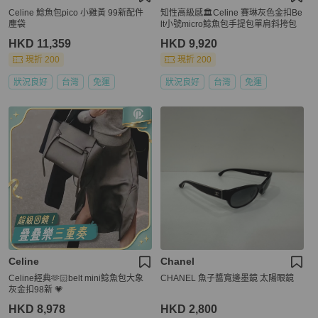
Celine 鯰魚包pico 小雞黃 99新配件
知性高級感🏛️Celine 賽琳灰色金扣Be
塵袋
lt小號micro鯰魚包手提包單肩斜挎包
HKD 11,359
HKD 9,920
現折 200
現折 200
狀況良好
台灣
免運
狀況良好
台灣
免運
Celine
Chanel
Celine經典🫶🏻belt mini鯰魚包大象
CHANEL 魚子醬寬邊墨鏡 太陽眼鏡
灰金扣98新 💗
HKD 8,978
HKD 2,800