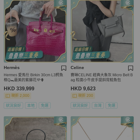
Hermès
Celine
Hermes 愛馬仕 Birkin 30cm L3鰐魚
賽琳CELINE 經典大象灰 Micro Belt B
框Q🐊最美的紫藤花💜🪻
ag 粒面小牛皮手提斜背鯰魚包
HKD 339,999
HKD 9,623
現折 2,000
現折 200
狀況良好
本地
免運
狀況良好
台灣
免運