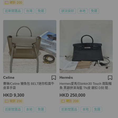
現折 200
近新閒置品
台灣
免運
狀況良好
本地
免運
Celine
Hermès
賽琳/Celine 鰱魚包 BELT迷你粒面牛
Hermes愛馬仕birkin30 Touch 兩點鱷
皮革手袋
魚 黑銀拼深海藍 TN皮 銀扣 D刻 閒置
有購證
HKD 9,300
HKD 250,000
現折 200
現折 200
近新閒置品
本地
免運
近新閒置品
本地
免運