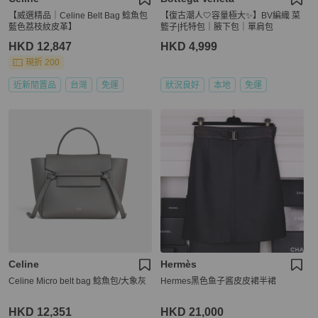
【威選精品｜Celine Belt Bag 鯰魚包
【復古潮人🤍容量極大✨】BV編織 菜
藍色荔枝紋皮革】
籃子|托特包｜腋下包｜單肩包
HKD 12,847
HKD 4,999
現折 200
近新閒置品
台灣
免運
狀況良好
本地
免運
Celine
Hermès
Celine Micro belt bag 鯰魚包/大象灰
Hermes黑色鱼子酱皮皮裙半裙
HKD 12,351
HKD 21,000