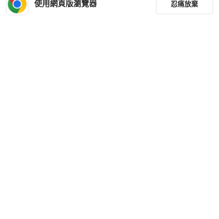
使用網頁版瀏覽器
忍痛放棄
篩選
重設
品牌
分類
尺寸
價格
商品狀況
下載 PopChill APP
出貨地點