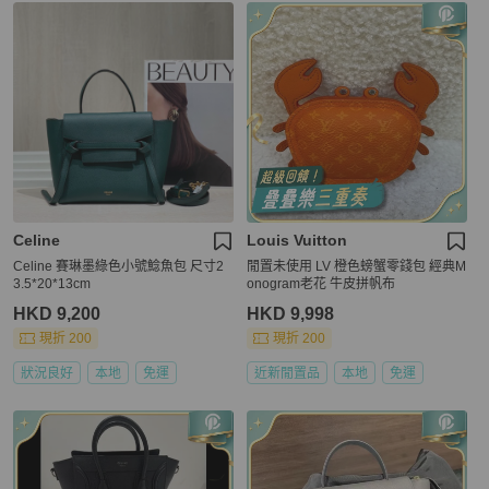
Celine
Louis Vuitton
Celine 賽琳墨綠色小號鯰魚包 尺寸2
閒置未使用 LV 橙色螃蟹零錢包 經典M
3.5*20*13cm
onogram老花 牛皮拼帆布
HKD 9,200
HKD 9,998
現折 200
現折 200
狀況良好
本地
免運
近新閒置品
本地
免運