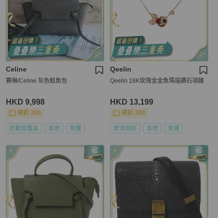
Celine
Qeelin
賽琳/Celine 灰色鯰魚包
Qeelin 18K玫瑰金金魚瑪瑙鑽石項鏈
HKD 9,998
HKD 13,199
現折 200
現折 200
近新閒置品
本地
免運
狀況良好
本地
免運