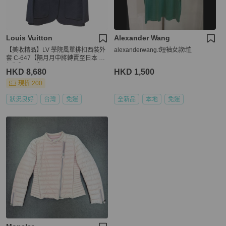
Louis Vuitton
Alexander Wang
【美收精品】LV 學院風單排扣西裝外
alexanderwang.t短袖女款t恤
套 C-647【隔月月中將轉賣至日本 上
架期限30天】
HKD 8,680
HKD 1,500
現折 200
狀況良好
台灣
免運
全新品
本地
免運