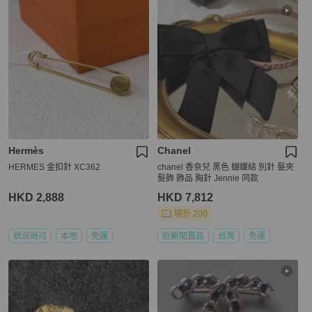
Hermès
Chanel
HERMES 金扣針 XC362
chanel 香奈兒 黑色 蝴蝶結 別針 髮夾
髮飾 飾品 胸針 Jennie 同款
HKD 2,888
HKD 7,812
現折 200
狀況尚可
本地
免運
近新閒置品
台灣
免運