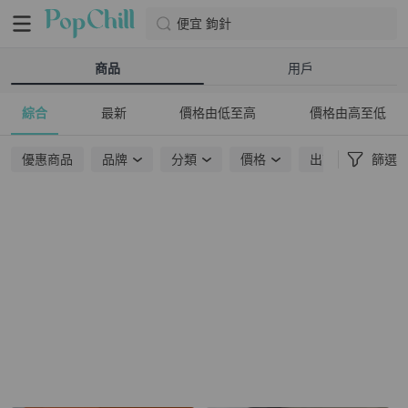
便宜 鉤針
商品
用戶
綜合
最新
價格由低至高
價格由高至低
優惠商品
品牌
分類
價格
出貨地點
篩選