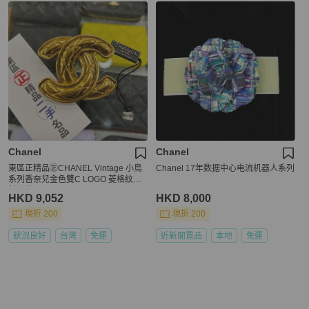
Chanel
Chanel
東區正精品㊣CHANEL Vintage 小鳥
Chanel 17年数据中心电流机器人系列
系列香奈兒金色雙C LOGO 菱格紋胸
針別針 RZ6135
HKD 9,052
HKD 8,000
現折 200
現折 200
狀況良好
台灣
免運
近新閒置品
本地
免運