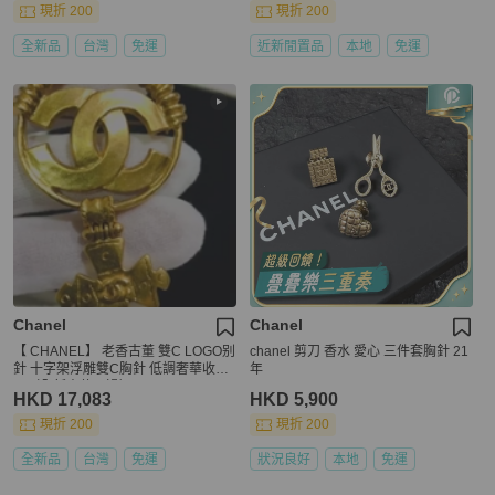
現折 200
現折 200
全新品
台灣
免運
近新閒置品
本地
免運
Chanel
Chanel
【 CHANEL】 老香古董 雙C LOGO别
chanel 剪刀 香水 愛心 三件套胸針 21
針 十字架浮雕雙C胸針 低調奢華收藏
年
品（全新未使用過）
HKD 17,083
HKD 5,900
現折 200
現折 200
全新品
台灣
免運
狀況良好
本地
免運