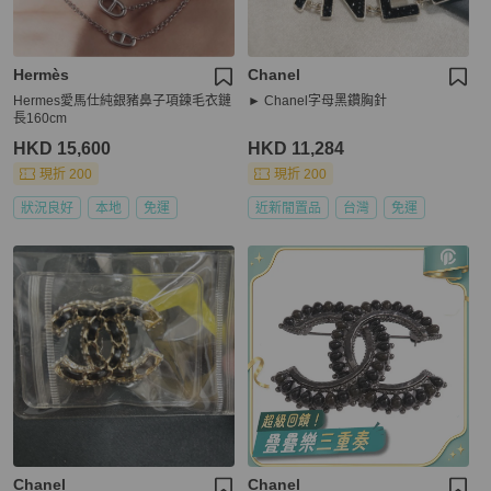
Hermès
Chanel
Hermes愛馬仕純銀豬鼻子項鍊毛衣鏈
► Chanel字母黑鑽胸針
長160cm
HKD 15,600
HKD 11,284
現折 200
現折 200
狀況良好
本地
免運
近新閒置品
台灣
免運
Chanel
Chanel