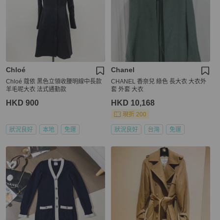
Chloé
Chanel
Chloé 蔻依 黑色立領收腰明線中長款
CHANEL 香奈兒 綠色 長大衣 大衣外
羊毛呢大衣 法式通勤款
套 外套 大衣
HKD 900
HKD 10,168
現折 200
狀況良好
本地
免運
狀況良好
台灣
免運