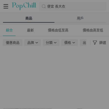
便宜 長大衣
商品
用戶
綜合
最新
價格由低至高
價格由高至低
優惠商品
品牌
分類
價格
出貨地點
篩選