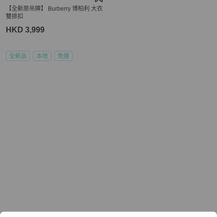
【全新原吊牌】 Burberry 博柏利 大衣
雙排扣
HKD 3,999
全新品
本地
免運