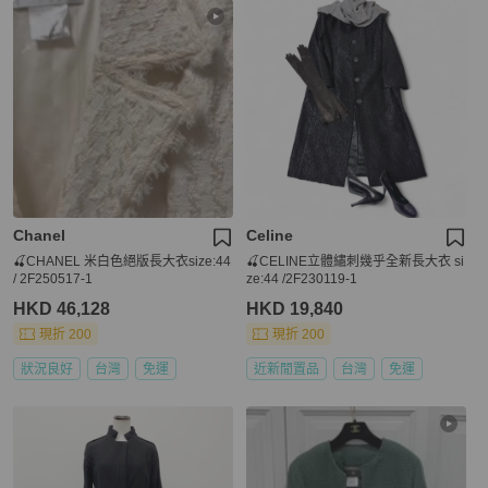
Chanel
Celine
🍒CHANEL 米白色絕版長大衣size:44
🍒CELINE立體繡刺幾乎全新長大衣 si
/ 2F250517-1
ze:44 /2F230119-1
HKD 46,128
HKD 19,840
現折 200
現折 200
狀況良好
台灣
免運
近新閒置品
台灣
免運