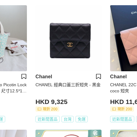
Chanel
Chanel
Picotin Lock
CHANEL 經典口蓋三折短夾 - 黑金
CHANEL 2
寸12.5*10.
coco 短夾
防塵袋吊牌鎖鑰
HKD 9,325
HKD 11,
現折 200
現折 200
運
近新閒置品
台灣
免運
近新閒置品