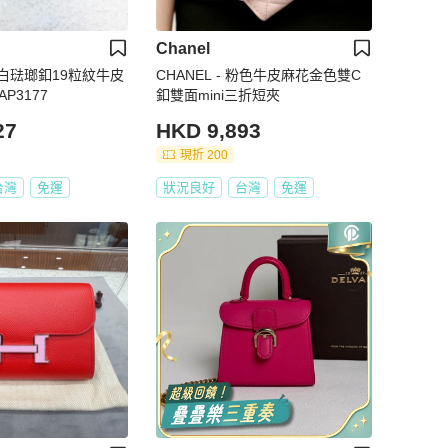
Chanel
色白琺瑯釦19粒紋牛皮
CHANEL - 粉色牛皮麻花金色雙C
P3177
釦雙面mini三折短夾
27
HKD 9,893
現折 200
台灣
免運
狀況良好
台灣
免運