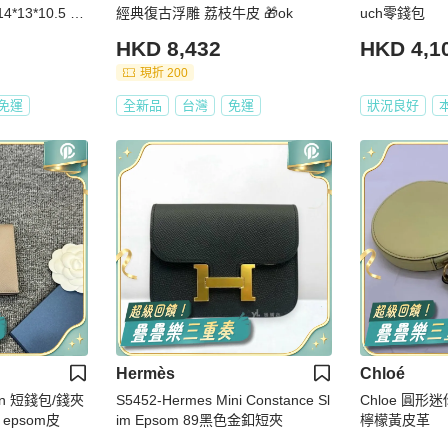
13*10.5 98
經典復古浮雕 荔枝牛皮 🎁ok
uch零錢包
HKD 8,432
HKD 4,1
現折 200
免運
全新品
台灣
免運
狀況良好
Hermès
Chloé
rn 短錢包/錢夾
S5452-Hermes Mini Constance Sl
Chloe 圓
 epsom皮
im Epsom 89黑色金釦短夾
檸檬黃皮革