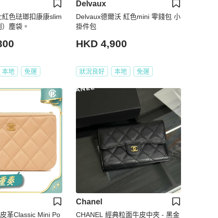
Delvaux
仕紅色琺瑯扣康康slim
Delvaux德爾沃 紅色mini 零錢包 小
D刻）塵袋。
掛件包
800
HKD 4,900
本地
免運
狀況良好
本地
免運
Chanel
革Classic Mini Po
CHANEL 經典粒面牛皮中夾 - 黑金