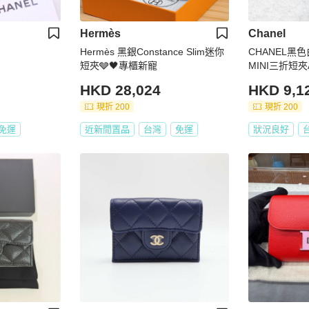
Hermès
Chanel
Hermès 黑銀Constance Slim迷你
CHANEL黑
短夾🩶🖤專櫃新寵
MINI三折短夾A
HKD 28,024
HKD 9,1
現折 200
現折 200
免運
近新閒置品
台灣
免運
狀況良好