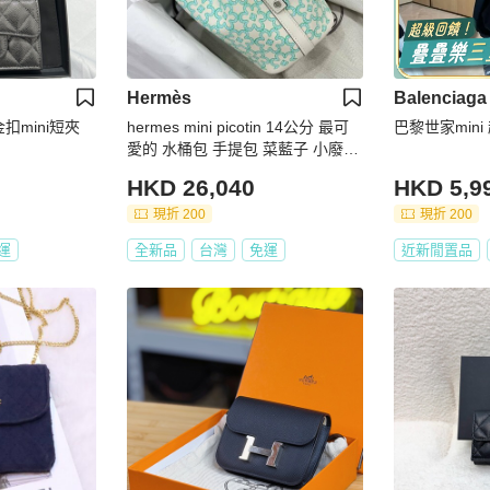
Hermès
Balenciaga
金扣mini短夾
hermes mini picotin 14公分 最可
巴黎世家mini
愛的 水桶包 手提包 菜藍子 小廢包
廢包 手拿包
HKD 26,040
HKD 5,9
現折 200
現折 200
運
全新品
台灣
免運
近新閒置品