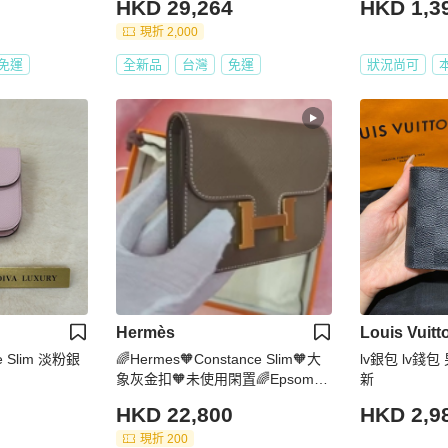
HKD 29,264
HKD 1,3
現折 2,000
免運
全新品
台灣
免運
狀況尚可
Hermès
Louis Vuitt
e Slim 淡粉銀
🌈Hermes🧡Constance Slim🧡大
lv銀包 lv錢
象灰金扣🧡未使用閑置🌈Epsom皮
新
🌟有盒🧡有貼膜🌟constanceslim🌟
HKD 22,800
HKD 2,9
Constance🌟hermeswallet🌟愛馬
仕🌟
現折 200