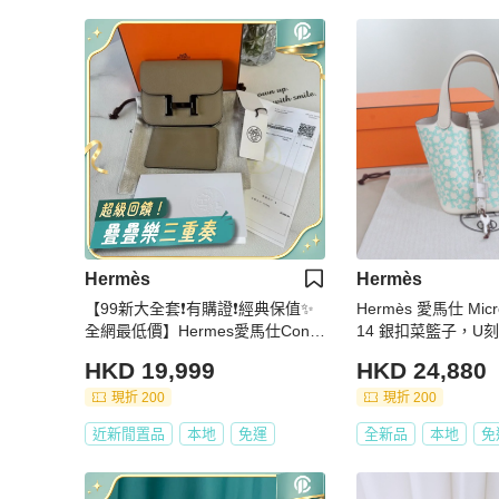
Hermès
Hermès
【99新大全套❗️有購證❗️經典保值✨
Hermès 愛馬仕 Micro 
全網最低價】Hermes愛馬仕Const
14 銀扣菜籃子，U刻 尺
ance Slim腰包 大象灰銀扣 手拿錢
5*12.5，配件盒子
HKD 19,999
HKD 24,880
包｜腰包
匙
現折 200
現折 200
近新閒置品
本地
免運
全新品
本地
免