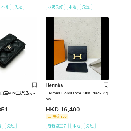
本地
免運
狀況良好
本地
免運
Hermès
典口蓋Mini三折短夾 -
Hermes Constance Slim Black x g
hw
351
HKD 16,400
現折 200
灣
免運
近新閒置品
本地
免運