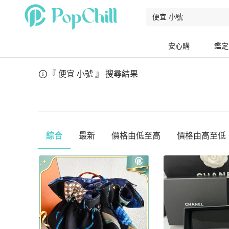
安心購
鑑定
『 便宜 小號 』
搜尋結果
綜合
最新
價格由低至高
價格由高至低