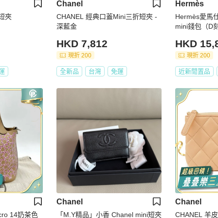
Chanel
Hermès
折短夾
CHANEL 經典口蓋Mini三折短夾 -
Hermès愛馬
深藍金
mini錢包（
HKD 7,812
HKD 15,
現折 200
現折 200
運
全新品
台灣
免運
近新閒置品
Chanel
Chanel
icro 14奶茶色
「M.Y精品」小香 Chanel mini短夾
CHANEL 羊皮皮