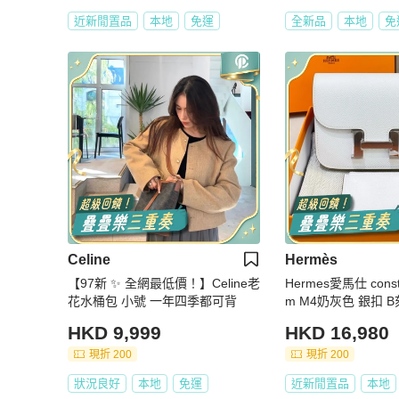
近新閒置品
本地
免運
全新品
本地
免
Celine
Hermès
【97新 ✨ 全網最低價！】Celine老
Hermes愛馬仕 const
花水桶包 小號 一年四季都可背
m M4奶灰色 銀扣 
HKD 9,999
HKD 16,980
現折 200
現折 200
狀況良好
本地
免運
近新閒置品
本地