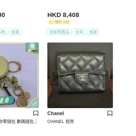
00
HKD 8,408
現折 200
本地
免運
近新閒置品
台灣
免運
Chanel
形迷你零錢包 數碼錢包；
CHANEL 短夾