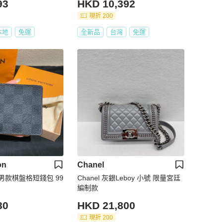
93
HKD 10,392
現折 200
本地
免運
全新品
台灣
免運
on
Chanel
包 男款棋盤格短錢包 99
Chanel 灰銀Leboy 小號 限量宮廷
編制款
80
HKD 21,800
現折 200