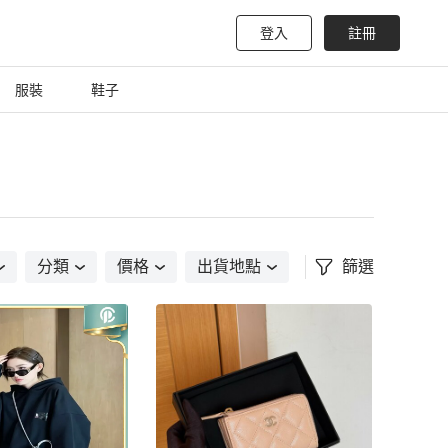
登入
註冊
服裝
鞋子
分類
價格
出貨地點
篩選