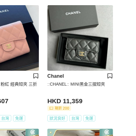
Chanel
2C 粉紅 經典短夾 三折
::CHANEL:: MINI黑金三摺短夾
607
HKD 11,359
現折 200
台灣
免運
狀況良好
台灣
免運