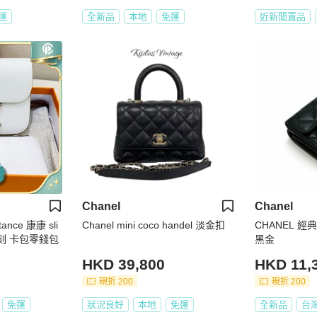
運
全新品
本地
免運
近新閒置品
Chanel
Chanel
ance 康康 sli
Chanel mini coco handel 淡金扣
CHANEL 經
B刻 卡包零錢包
黑金
HKD 39,800
HKD 11,
現折 200
現折 200
免運
狀況良好
本地
免運
全新品
台