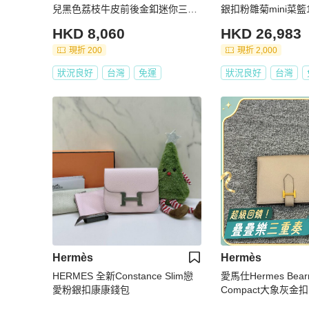
兒黑色荔枝牛皮前後金釦迷你三折
銀扣粉雛菊mini菜籃14*
釦子短夾 RZ6507
新配件塵袋鑰匙鎖
HKD 8,060
HKD 26,983
現折 200
現折 2,000
狀況良好
台灣
免運
狀況良好
台灣
Hermès
Hermès
HERMES 全新Constance Slim戀
愛馬仕Hermes Bea
愛粉銀扣康康錢包
Compact大象灰金扣