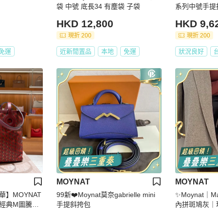
袋 中號 底長34 有塵袋 子袋
系列中號手提托特
新配件塵袋購
HKD 12,800
HKD 9,6
現折 200
現折 200
免運
近新閒置品
本地
免運
狀況良好
MOYNAT
MOYNAT
】MOYNAT
99新❤️Moynat莫奈gabrielle mini
✨Moynat｜M
｜經典M圖騰｜
手提斜挎包
內拼斑鳩灰｜
量通勤手提肩
子｜epsom皮