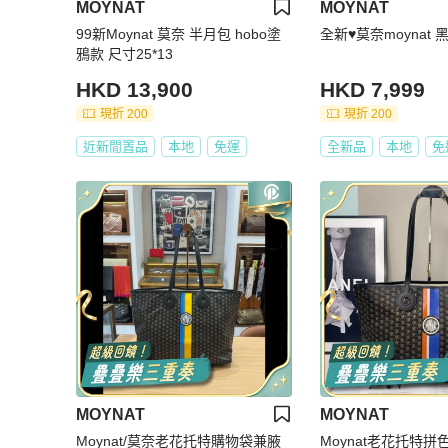
MOYNAT
MOYNAT
99新Moynat 莫奈 半月包 hobo塗
全新♥️莫奈moynat
鴉款 尺寸25*13
HKD 13,900
HKD 7,999
現折 200
現折 200
近新閒置品
本地
免運
全新品
本地
免
MOYNAT
MOYNAT
Moynat/莫奈老花托特購物袋兼腋
Moynat老花托特