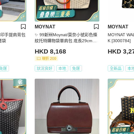
MOYNAT
MOYNAT
滿印手提肩背包
✨ 99新🆕Moynat/莫奈小號彩色條
MOYNAT WA
件塵袋
紋托特購物袋單肩包 底長29cm❤️
K [3000784]
正品
HKD 8,168
HKD 3,2
現折 200
免運
狀況良好
本地
免運
全新品
本