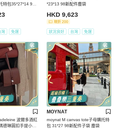
包35*27*14 98
*23*13 98新配件塵袋
證
23
HKD 9,623
現折 200
台灣
免運
狀況良好
台灣
免運
MOYNAT
adeleine 波爾多酒紅
moynat M canvas tote子母購托特
瑪德琳圓扣手提小盒
包 31*27 98新配件子袋 塵袋
｜99新