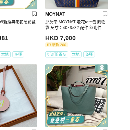
MOYNAT
t 99新經典老花硬箱盒
那莫奈 MOYNAT 老花tote包 購物
袋 尺寸：40×6×32 配件 無附件
981
HKD 7,900
現折 200
本地
免運
近新閒置品
本地
免運