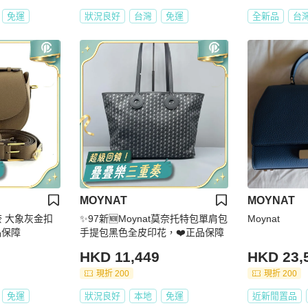
免運
狀況良好
台灣
免運
全新品
台
MOYNAT
MOYNAT
莫奈 大象灰金扣
✨97新🆕Moynat莫奈托特包單肩包
Moynat
品保障
手提包黑色全皮印花，❤️正品保障
HKD 11,449
HKD 23,
現折 200
現折 200
免運
狀況良好
本地
免運
近新閒置品