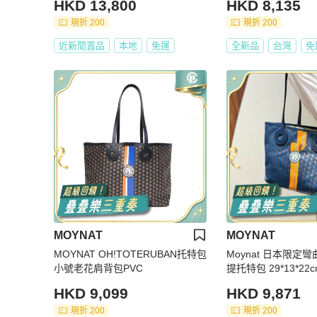
HKD 13,800
HKD 8,135
背包-小號
現折 200
現折 200
近新閒置品
本地
免運
全新品
台灣
免
MOYNAT
MOYNAT
MOYNAT OH!TOTERUBAN托特包
Moynat 日本限定彎曲彩條圖案 手
小號老花肩背包PVC
提托特包 29*13*22
袋
HKD 9,099
HKD 9,871
現折 200
現折 200