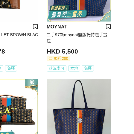
MOYNAT
LLET BROWN BLAC
二手97新moynat竪版托特包手提
包
78
HKD 5,500
現折 200
地
免運
狀況尚可
本地
免運