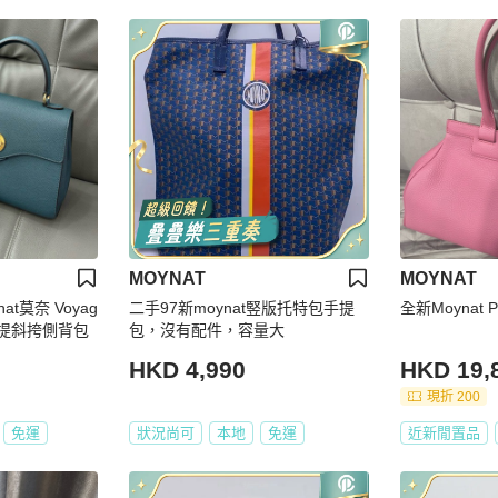
MOYNAT
MOYNAT
t莫奈 Voyag
二手97新moynat竪版托特包手提
全新Moynat Pa
手提斜挎側背包
包，沒有配件，容量大
HKD 4,990
HKD 19,
現折 200
免運
狀況尚可
本地
免運
近新閒置品