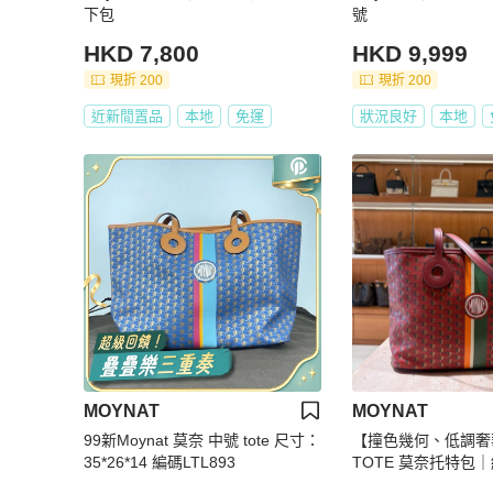
下包
號
HKD 7,800
HKD 9,999
現折 200
現折 200
近新閒置品
本地
免運
狀況良好
本地
MOYNAT
MOYNAT
99新Moynat 莫奈 中號 tote 尺寸：
【撞色幾何、低調奢華
35*26*14 編碼LTL893
TOTE 莫奈托特包
條紋撞色設計｜大容