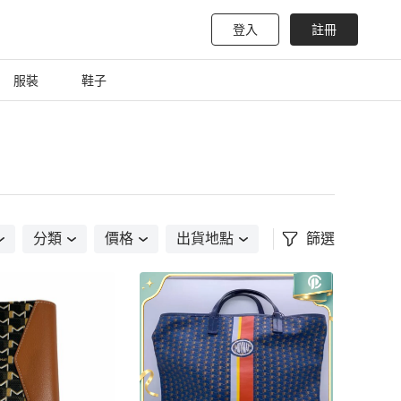
登入
註冊
服裝
鞋子
分類
價格
出貨地點
篩選