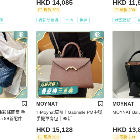
HKD 14,085
HKD 11,
現折 200
現折 200
運
近新閒置品
本地
免運
狀況良好
MOYNAT
MOYNAT
✨Moynat莫奈｜Gabrielle PM中號
MOYNAT Bal
cm 99新配件塵
手提單肩包｜99新
HKD 15,128
HKD 13,
現折 200
現折 200