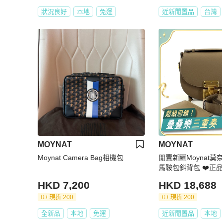
狀況良好
本地
免運
近新閒置品
台灣
MOYNAT
MOYNAT
Moynat Camera Bag相機包
閒置新🆕Moynat
馬鞍包斜背包 ❤️正
HKD 7,200
HKD 18,688
現折 200
現折 200
全新品
本地
免運
近新閒置品
本地