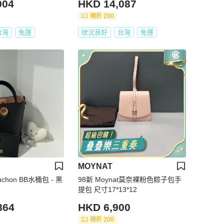
904
HKD 14,087
現折 200
台灣
免運
狀況良好
台灣
免運
MOYNAT
uchon BB水桶包 - 黑
98新 Moynat莫奈裸粉色粽子包手
提包 尺寸17*13*12
864
HKD 6,900
現折 200