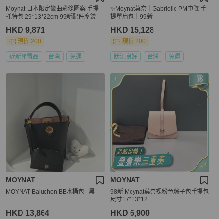
Moynat 日本限定彎曲彩條圖案 手提
✨Moynat莫奈｜Gabrielle PM中號 手
托特包 29*13*22cm 99新配件塵袋
提單肩包｜99新
HKD 9,871
HKD 15,128
現折 200
現折 200
近新閒置品
台灣
免運
狀況良好
台灣
免運
MOYNAT
MOYNAT
MOYNAT Baluchon BB水桶包 - 黑
98新 Moynat莫奈裸粉色粽子包手提包
尺寸17*13*12
HKD 13,864
HKD 6,900