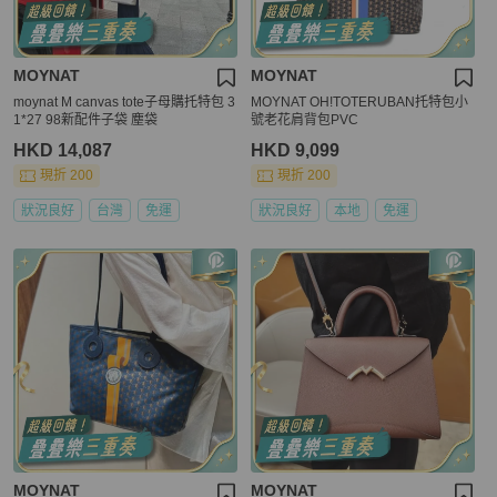
MOYNAT
MOYNAT
moynat M canvas tote子母購托特包 3
MOYNAT OH!TOTERUBAN托特包小
1*27 98新配件子袋 塵袋
號老花肩背包PVC
HKD 14,087
HKD 9,099
現折 200
現折 200
狀況良好
台灣
免運
狀況良好
本地
免運
MOYNAT
MOYNAT