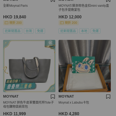
全新Moynat Paris
MOYNAT/莫奈棕色金扣mini vanity盒
子包手提晚宴包
HKD 19,840
HKD 12,000
現折 200
現折 200
近新閒置品
台灣
免運
近新閒置品
本地
免運
MOYNAT
MOYNAT
MOYNAT 拼色牛皮革雙面托特Tote子
Moynat x Labubu卡包
母包購物袋肩背包
HKD 11,999
HKD 4,280