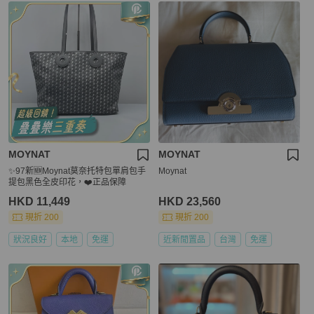
MOYNAT
MOYNAT
✨97新🆕Moynat莫奈托特包單肩包手
Moynat
提包黑色全皮印花，❤️正品保障
HKD 11,449
HKD 23,560
現折 200
現折 200
狀況良好
本地
免運
近新閒置品
台灣
免運