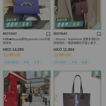
MOYNAT
MOYNAT
99新❤️Moynat莫奈gabrielle mini手提
✨Moynat｜Madeleine 波爾多酒紅內
斜挎包
拼斑鳩灰｜瑪德琳圓扣手提小盒子｜e
psom皮｜99新
HKD 14,085
HKD 11,904
現折 200
現折 200
近新閒置品
本地
免運
狀況良好
台灣
免運