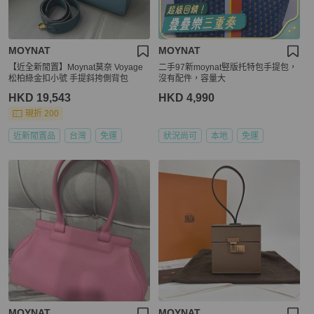
MOYNAT
MOYNAT
【近全新閒置】Moynat莫奈 Voyage
二手97新moynat竪版托特包手提包，
松柏綠金扣小號 手提斜挎側背包
沒有配件，容量大
HKD 19,543
HKD 4,990
現折 200
近新閒置品
台灣
免運
狀況尚可
本地
免運
MOYNAT
MOYNAT