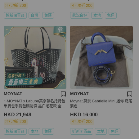
現折 200
現折 200
近新閒置品
台灣
免運
狀況良好
本地
免運
MOYNAT
MOYNAT
✨MOYNAT x Labubu莫奈聯名托特包
Moynat 莫奈 Gabrielle Mini 迷你 鳶尾
單肩包手提包購物袋 黑白老花款 全新
紫色
底長32cm💛正品
HKD 21,949
HKD 16,000
現折 200
現折 200
近新閒置品
本地
免運
近新閒置品
本地
免運