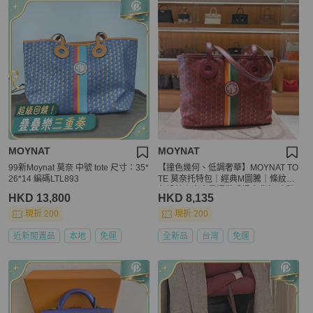
MOYNAT
MOYNAT
99新Moynat 莫奈 中號 tote 尺寸：35*
【撞色幾何、低調奢華】MOYNAT TO
26*14 編碼LTL893
TE 莫奈托特包｜經典M圖騰｜條紋撞
色設計｜大容量通勤手提肩背包-小號
HKD 13,800
HKD 8,135
現折 200
現折 200
近新閒置品
本地
免運
全新品
台灣
免運