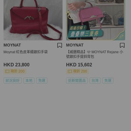
MOYNAT
MOYNAT
Moynat 紅色皮革綴銀扣手袋
【威選精品】🩷 MOYNAT Rejane 小
號銀扣手提斜背包
HKD 23,800
HKD 15,602
現折 200
現折 200
狀況良好
本地
免運
近新閒置品
台灣
免運