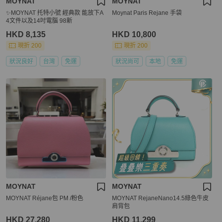
MOYNAT
MOYNAT
✨MOYNAT 托特小號 經典款 能放下A
Moynat Paris Rejane 手袋
4文件以及14吋電腦 98新
HKD 8,135
HKD 10,800
現折 200
現折 200
狀況良好
台灣
免運
狀況尚可
本地
免運
MOYNAT
MOYNAT
MOYNAT Réjane包 PM /粉色
MOYNAT RejaneNano14.5綠色牛皮
肩背包
HKD 27,280
HKD 11,299