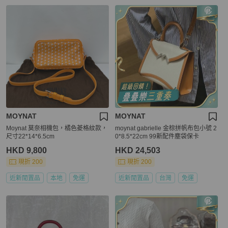
MOYNAT
MOYNAT
Moynat 莫奈相機包，橘色菱格紋款，
moynat gabrielle 金棕拼帆布包小號 2
尺寸22*14*6.5cm
0*8.5*22cm 99新配件塵袋保卡
HKD 9,800
HKD 24,503
現折 200
現折 200
近新閒置品
本地
免運
近新閒置品
台灣
免運