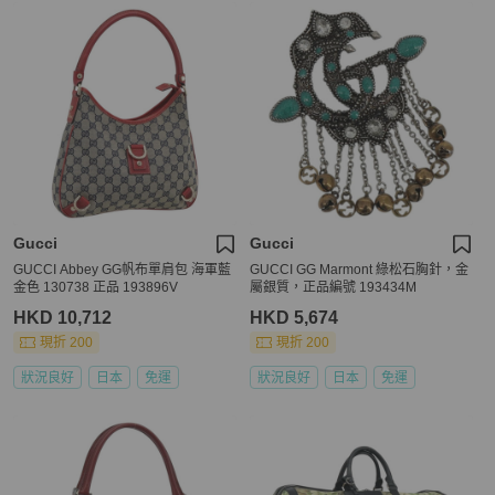
Gucci
Gucci
GUCCI Abbey GG帆布單肩包 海軍藍
GUCCI GG Marmont 綠松石胸針，金
金色 130738 正品 193896V
屬銀質，正品編號 193434M
HKD 10,712
HKD 5,674
現折 200
現折 200
狀況良好
日本
免運
狀況良好
日本
免運