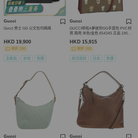
Gucci
Gucci
Gucci 男士 GG 公文包均碼碼
GUCCI哆啦A夢迷你GG手提包 PVC材
質 兩用 米色/金色 654345 正品 1951
07SAM
HKD 19,900
HKD 15,915
現折 200
現折 200
全新品
本地
免運
狀況良好
日本
免運
Gucci
Gucci