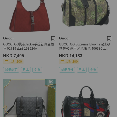
Gucci
Gucci
GUCCI GG帆布Jackie手提包 紅色銀
GUCCI GG Supreme Blooms 波士頓
色 01719 正品 193924A
包 PVC 兩用 米色/銀色 406380 正品
192425A
HKD 7,405
HKD 14,183
現折 200
現折 200
狀況尚可
日本
免運
狀況良好
日本
免運