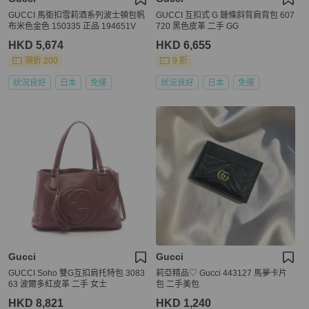
GUCCI 馬銜扣雪莉酒系列波士頓包帆
GUCCI 互扣式 G 鏈條斜背肩背包 607
布米色金色 150335 正品 194651V
720 黑色皮革 二手 GG
HKD 5,674
HKD 6,655
現折 200
9 折
狀況良好
日本
免運
狀況良好
日本
免運
Gucci
Gucci
GUCCI Soho 雙G互扣肩托特包 3083
莉亞精品♡ Gucci 443127 馬夢卡片
63 波爾多紅皮革 二手 女士
包 二手美包
HKD 8,821
HKD 1,240