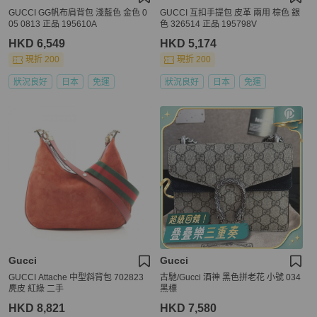
GUCCI GG帆布肩背包 淺藍色 金色 0
GUCCI 互扣手提包 皮革 兩用 棕色 銀
05 0813 正品 195610A
色 326514 正品 195798V
HKD 6,549
HKD 5,174
現折 200
現折 200
狀況良好
日本
免運
狀況良好
日本
免運
Gucci
Gucci
GUCCI Attache 中型斜背包 702823
古馳/Gucci 酒神 黑色拼老花 小號 034
麂皮 紅綠 二手
黑標
HKD 8,821
HKD 7,580