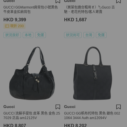
Gucci
Gucci
GUCCI GGMarmont肩背包小號黑色
（買菜包適合粗用🥬）🏷Gucci 古
牛皮革金扣肩背包
馳．老花托特包/客人寄賣
HKD 9,399
HKD 1,687
現折 200
狀況良好
本地
免運
狀況尚可
台灣
免運
Gucci
Gucci
GUCCI 流蘇手提包 皮革 黑色 金色 25
GUCCI GG帆布托特包 黑色 銀色 002
7029 正品 am12125V
1064 3444 Auth am12094V
HKD 8,807
HKD 8,202