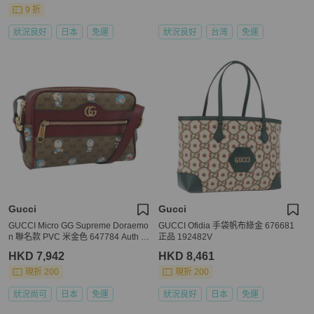
9 折
狀況良好
日本
免運
狀況良好
台灣
免運
Gucci
Gucci
GUCCI Micro GG Supreme Doraemo
GUCCI Ofidia 手袋帆布綠金 676681
n 聯名款 PVC 米金色 647784 Auth 1
正品 192482V
93911M
HKD 7,942
HKD 8,461
現折 200
現折 200
狀況尚可
日本
免運
狀況良好
日本
免運