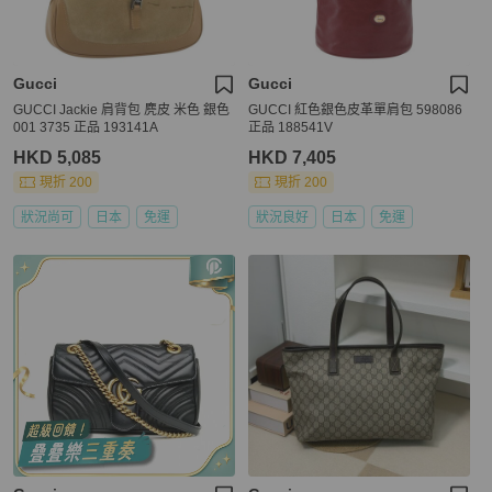
Gucci
Gucci
GUCCI Jackie 肩背包 麂皮 米色 銀色
GUCCI 紅色銀色皮革單肩包 598086
001 3735 正品 193141A
正品 188541V
HKD 5,085
HKD 7,405
現折 200
現折 200
狀況尚可
日本
免運
狀況良好
日本
免運