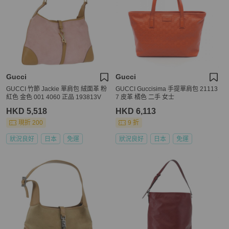
Gucci
Gucci
GUCCI 竹節 Jackie 單肩包 絨面革 粉
GUCCI Guccisima 手提單肩包 21113
紅色 金色 001 4060 正品 193813V
7 皮革 橘色 二手 女士
HKD 5,518
HKD 6,113
現折 200
9 折
狀況良好
日本
免運
狀況良好
日本
免運