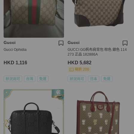
Gucci
Gucci
Gucci Ophidia
GUCCI GG帆布肩背包 棕色 銀色 114
273 正品 182886A
HKD 1,116
HKD 5,682
現折 200
狀況尚可
台灣
免運
狀況尚可
日本
免運