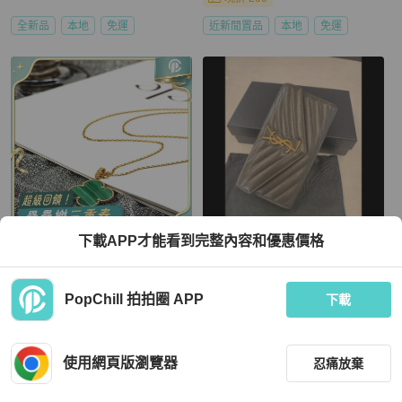
全新品
本地
免運
近新閒置品
本地
免運
下載APP才能看到完整內容和優惠價格
Van Cleef & Arpels
Saint Laurent
VCA梵克雅寶 大花 孔雀石綠色項鍊，
ysl墨綠色長款錢包
幸運四葉草，帶上運氣爆棚 超級顯白
PopChill 拍拍圈 APP
下載
HKD 45,800
HKD 6,980
現折 2,000
現折 200
使用網頁版瀏覽器
狀況良好
本地
免運
全新品
本地
免運
忍痛放棄