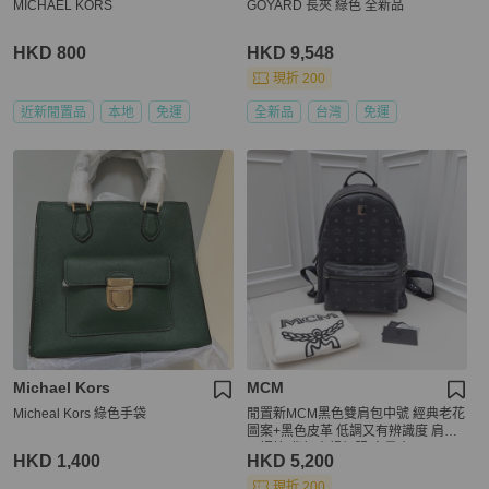
MICHAEL KORS
GOYARD 長夾 綠色 全新品
HKD 800
HKD 9,548
現折 200
近新閒置品
本地
免運
全新品
台灣
免運
Michael Kors
MCM
Micheal Kors 綠色手袋
閒置新MCM黑色雙肩包中號 經典老花
圖案+黑色皮革 低調又有辨識度 肩帶
可調節 背起來超舒服 容量大
HKD 1,400
HKD 5,200
現折 200