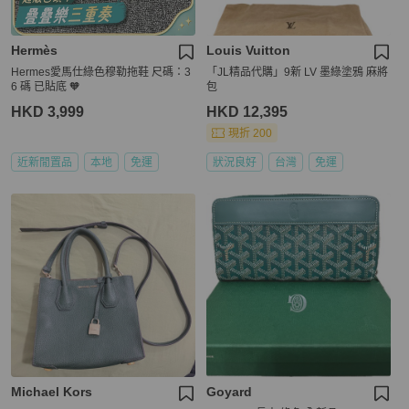
Hermès
Louis Vuitton
Hermes愛馬仕綠色穆勒拖鞋 尺碼：3
「JL精品代購」9新 LV 墨綠塗鴉 麻將
6 碼 已貼底 🧡
包
HKD 3,999
HKD 12,395
現折 200
近新閒置品
本地
免運
狀況良好
台灣
免運
Michael Kors
Goyard