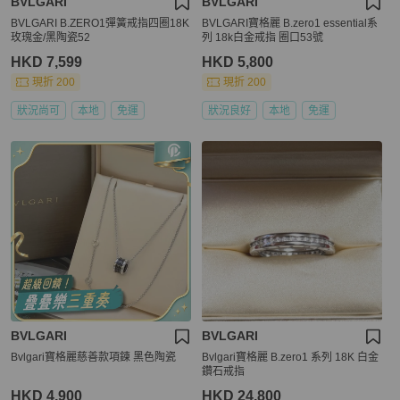
BVLGARI
BVLGARI
BVLGARI B.ZERO1彈簧戒指四圈18K
BVLGARI寶格麗 B.zero1 essential系
玫瑰金/黑陶瓷52
列 18k白金戒指 圈口53號
HKD 7,599
HKD 5,800
現折 200
現折 200
狀況尚可
本地
免運
狀況良好
本地
免運
BVLGARI
BVLGARI
Bvlgari寶格麗慈善款項鍊 黑色陶瓷
Bvlgari寶格麗 B.zero1 系列 18K 白金
鑽石戒指
HKD 4,900
HKD 24,800