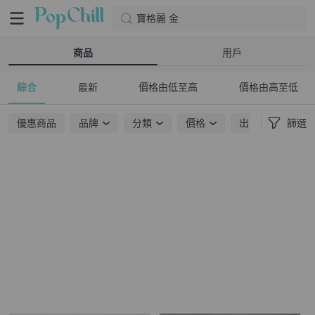
寶格麗 金
商品
用戶
綜合
最新
價格由低至高
價格由高至低
優惠商品
品牌
分類
價格
出貨地點
篩選