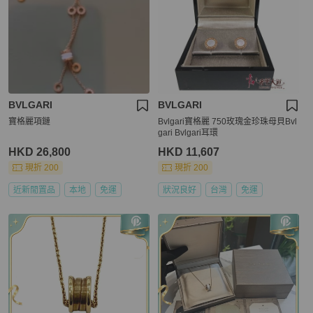
BVLGARI
BVLGARI
寶格麗項鏈
Bvlgari寶格麗 750玫瑰金珍珠母貝Bvl
gari Bvlgari耳環
HKD 26,800
HKD 11,607
現折 200
現折 200
近新閒置品
本地
免運
狀況良好
台灣
免運