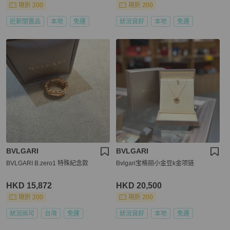
現折 200
現折 200
近新閒置品
本地
免運
狀況良好
本地
免運
BVLGARI
BVLGARI
BVLGARI B.zero1 特殊紀念款
Bvlgari宝格丽小金豆k金项链
HKD 15,872
HKD 20,500
現折 200
現折 200
狀況尚可
台灣
免運
狀況良好
本地
免運