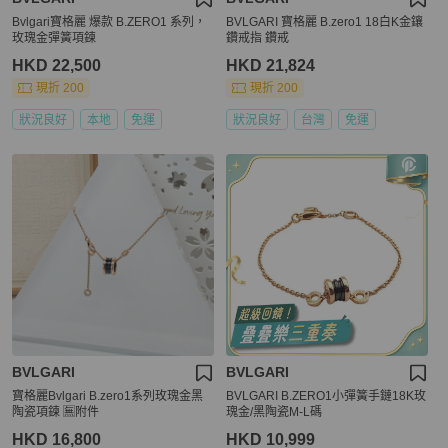
Bvlgari寶格麗 爆款 B.ZERO1 系列，
BVLGARI 寶格麗 B.zero1 18白K金鑲
玫瑰金彈簧項鍊
鑽戒指 鑽戒
HKD 22,500
HKD 21,824
現折 200
現折 200
狀況良好
本地
免運
狀況良好
台灣
免運
BVLGARI
BVLGARI
寶格麗Bvlgari B.zero1系列玫瑰金黑
BVLGARI B.ZERO1小彈簧手鏈18K玫
陶瓷項鍊 🈚附件
瑰金/黑陶瓷M-L碼
HKD 16,800
HKD 10,999