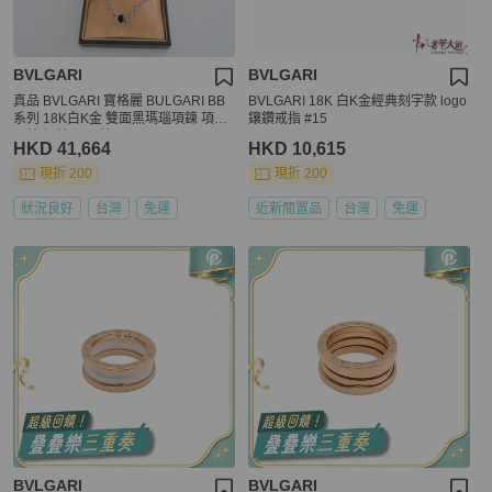
BVLGARI
BVLGARI
真品 BVLGARI 寶格麗 BULGARI BB
BVLGARI 18K 白K金經典刻字款 logo
系列 18K白K金 雙面黑瑪瑙項鍊 項鏈
鑲鑽戒指 #15
頸鍊 短鍊 短項鍊
HKD 41,664
HKD 10,615
現折 200
現折 200
狀況良好
台灣
免運
近新閒置品
台灣
免運
BVLGARI
BVLGARI