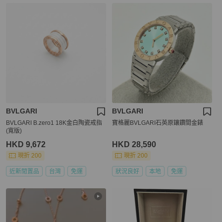
BVLGARI
BVLGARI
BVLGARI B.zero1 18K金白陶瓷戒指
寶格麗BVLGARI石英原鑲鑽間金錶
(寬版)
HKD 9,672
HKD 28,590
現折 200
現折 200
近新閒置品
台灣
免運
狀況良好
本地
免運