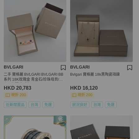
BVLGARI
BVLGARI
二手 寶格麗 BVLGARI BVLGARI BB
Bvlgari 寶格麗 18k黑陶瓷項鍊
系列 18K玫瑰金 青金石/珍珠母貝/孔
雀石指間戒 戒指 S(48 49 50)
HKD 20,783
HKD 16,120
現折 200
現折 200
近新閒置品
台灣
免運
狀況良好
台灣
免運