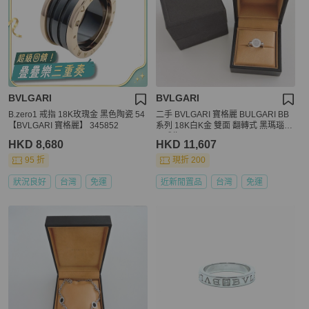
BVLGARI
BVLGARI
B.zero1 戒指 18K玫瑰金 黑色陶瓷 54
二手 BVLGARI 寶格麗 BULGARI BB
【BVLGARI 寶格麗】 345852
系列 18K白K金 雙面 翻轉式 黑瑪瑙鑽
石戒指 51
HKD 8,680
HKD 11,607
95 折
現折 200
狀況良好
台灣
免運
近新閒置品
台灣
免運