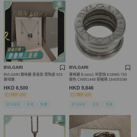
BVLGARI
BVLGARI
BVLGARI 寶格麗 慈善款 黑陶瓷 925
寶格麗 B.zero1 吊墜頭 K18WG 750
銀項鏈
銀色 CN851448 授權碼 164093SM
HKD 6,500
HKD 9,846
現折 200
現折 200
狀況良好
本地
免運
狀況良好
日本
免運