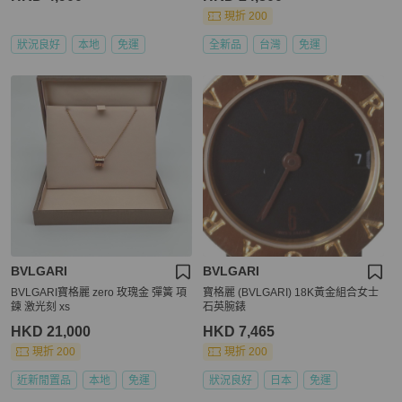
現折 200
狀況良好
本地
免運
全新品
台灣
免運
BVLGARI
BVLGARI
BVLGARI寶格麗 zero 玫瑰金 彈簧 項
寶格麗 (BVLGARI) 18K黃金組合女士
鍊 激光刻 xs
石英腕錶
HKD 21,000
HKD 7,465
現折 200
現折 200
近新閒置品
本地
免運
狀況良好
日本
免運