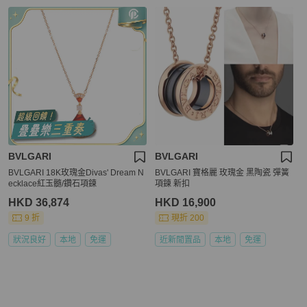
BVLGARI
BVLGARI
BVLGARI 18K玫瑰金Divas' Dream N
BVLGARI 寶格麗 玫瑰金 黑陶瓷 彈簧
ecklace紅玉髓/鑽石項鍊
項鍊 新扣
HKD 36,874
HKD 16,900
9 折
現折 200
狀況良好
本地
免運
近新閒置品
本地
免運