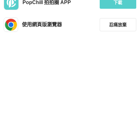
PopChill 拍拍圈 APP
下載
使用網頁版瀏覽器
忍痛放棄
篩選
重設
品牌
分類
尺寸
價格
商品狀況