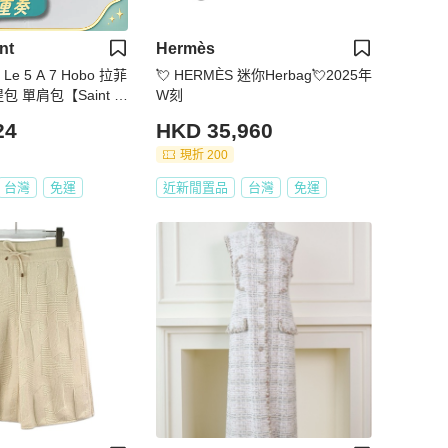
nt
Hermès
 Le 5 A 7 Hobo 拉菲
💘 HERMÈS 迷你Herbag💘2025年
包 單肩包【Saint L
W刻
羅蘭】｜藤編包 編織包
24
HKD 35,960
現折 200
台灣
免運
近新閒置品
台灣
免運