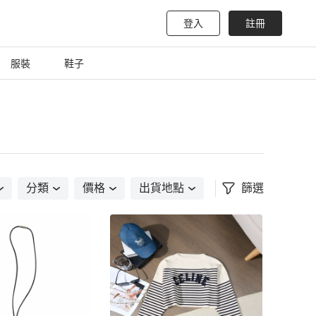
登入
註冊
服裝
鞋子
分類
價格
出貨地點
篩選