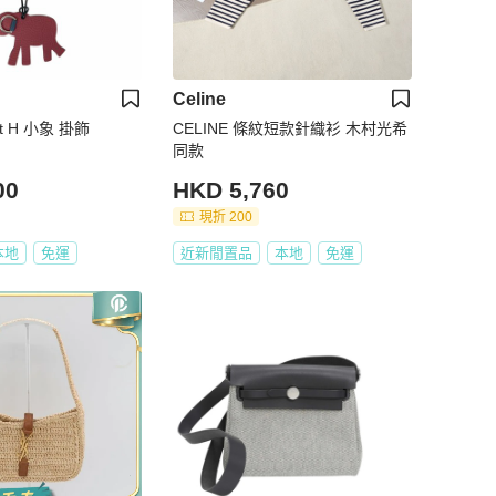
Celine
it H 小象 掛飾
CELINE 條紋短款針織衫 木村光希
同款
00
HKD 5,760
現折 200
本地
免運
近新閒置品
本地
免運