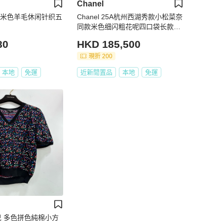
Chanel
3款 米色羊毛休闲针织五
Chanel 25A杭州西湖秀款小松菜奈
同款米色细闪粗花呢四口袋长款马
甲
80
HKD 185,500
現折 200
本地
免運
近新閒置品
本地
免運
奈兒 多色拼色純棉小方