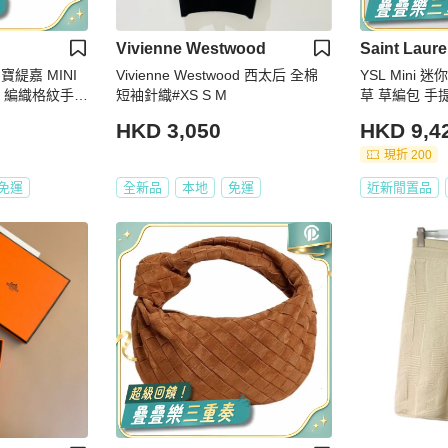
Vivienne Westwood
Saint Laure
 寶緹嘉 MINI
Vivienne Westwood 西太后 全棉
YSL Mini 迷你
TO 編織格紋手提
短袖針織#XS S M
草 草編包 手提
 金釦
aurent 聖
HKD 3,050
HKD 9,4
渡假包
現折 200
免運
全新品
本地
免運
近新閒置品