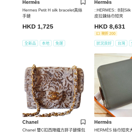
Hermès
Hermès
Hermes Petit H silk bracelet真絲
::HERMES:: B刻Si
手鏈
皮拉鍊絲巾短夾
HKD 1,725
HKD 8,631
現折 200
全新品
本地
免運
狀況良好
台灣
Chanel
Hermès
Chanel 雙C扣西陣織方胖子鏈條包
HERMÈS 絲巾短夾