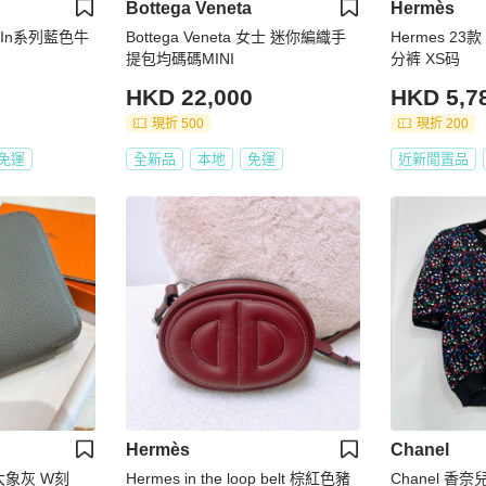
Bottega Veneta
Hermès
lk In系列藍色牛
Bottega Veneta 女士 迷你編織手
Hermes 2
提包均碼碼MINI
分裤 XS码
HKD 22,000
HKD 5,7
現折 500
現折 200
免運
全新品
本地
免運
近新閒置品
Hermès
Chanel
大象灰 W刻
Hermes in the loop belt 棕紅色豬
Chanel 香