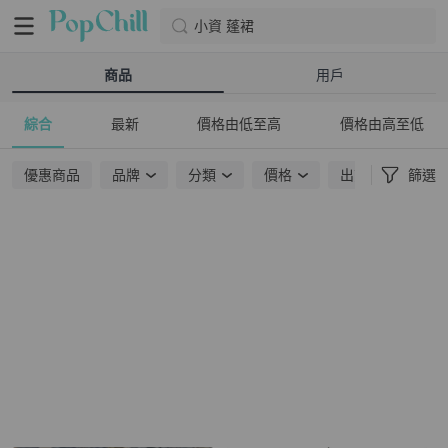
小資 蓬裙
商品
用戶
綜合
最新
價格由低至高
價格由高至低
優惠商品
品牌
分類
價格
出貨地點
篩選