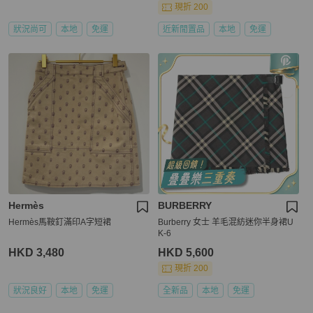
現折 200
狀況尚可
本地
免運
近新閒置品
本地
免運
Hermès
BURBERRY
Hermès馬鞍釘滿印A字短裙
Burberry 女士 羊毛混紡迷你半身裙U
K-6
HKD 3,480
HKD 5,600
現折 200
狀況良好
本地
免運
全新品
本地
免運