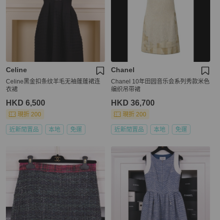
Celine
Chanel
Celine黑金扣条纹羊毛无袖蓬蓬裙连
Chanel 10年田园音乐会系列秀款米色
衣裙
编织吊带裙
HKD 6,500
HKD 36,700
現折 200
現折 200
近新閒置品
本地
免運
近新閒置品
本地
免運