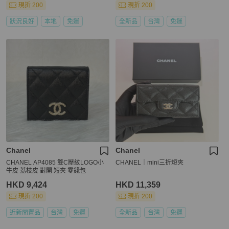
現折 200
現折 200
狀況良好
本地
免運
全新品
台灣
免運
Chanel
Chanel
CHANEL AP4085 雙C壓紋LOGO小
CHANEL｜mini三折短夾
牛皮 荔枝皮 對開 短夾 零錢包
HKD 9,424
HKD 11,359
現折 200
現折 200
近新閒置品
台灣
免運
全新品
台灣
免運