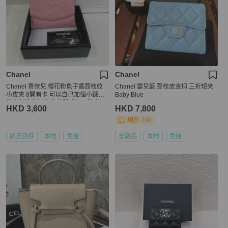
Chanel
Chanel
Chanel 香奈兒 櫻花粉魚子醬荔枝紋
Chanel 嬰兒藍 荔枝皮金扣 三折短夾
小皮夾 8開有卡 可以自己加個小鍊子
Baby Blue
當小包被背很棒哦 整體成色不錯 無明
HKD 3,600
HKD 7,800
顯瑕疵
現折 200
狀況良好
本地
免運
全新品
本地
免運