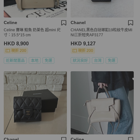
Celine
Chanel
Celine 賽琳 鯰魚 奶茶色 超mini 尺
CHANEL黑色白琺瑯釦19粒紋牛皮MI
寸：15.5*15 cm
NI三折短夾AP3177
HKD 8,900
HKD 9,127
現折 200
現折 200
近新閒置品
本地
免運
狀況良好
台灣
免運
Chanel
Celine