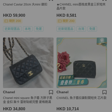
Chanel Caviar 20cm 大mini 銀扣
🔥CHANEL mini荔枝皮黑金三折短夾
晶片款
HKD 59,900
HKD 8,581
現折 200
現折 200
近新閒置品
本地
免運
近新閒置品
台灣
免運
Chanel
Chanel
Chanel mini square 魚子醬 方胖子黑
CHANEL 魚子醬拉鍊對開短夾 芯片款
金 金扣 無卡 雷射貼紙完整 菱格飽滿
HKD 34,800
HKD 10,714