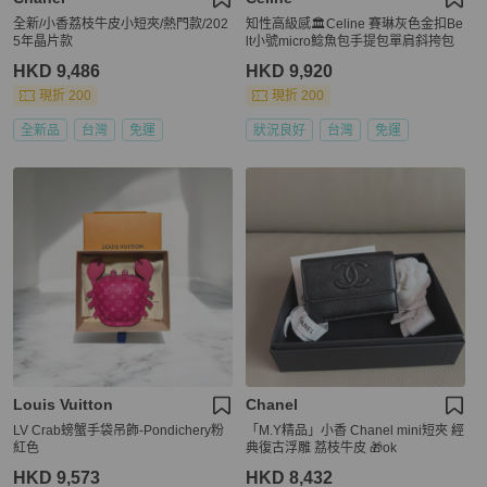
全新/小香荔枝牛皮小短夾/熱門款/202
知性高級感🏛️Celine 賽琳灰色金扣Be
5年晶片款
lt小號micro鯰魚包手提包單肩斜挎包
HKD 9,486
HKD 9,920
現折 200
現折 200
全新品
台灣
免運
狀況良好
台灣
免運
Louis Vuitton
Chanel
LV Crab螃蟹手袋吊飾-Pondichery粉
「M.Y精品」小香 Chanel mini短夾 經
紅色
典復古浮雕 荔枝牛皮 🎁ok
HKD 9,573
HKD 8,432