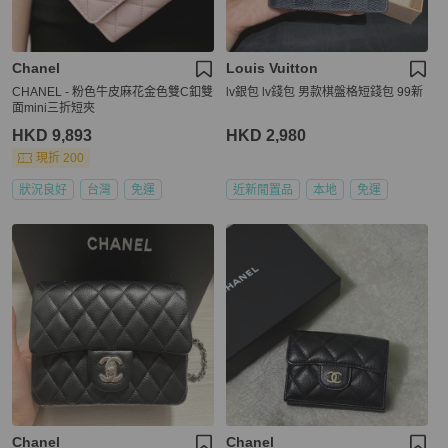
Chanel
Louis Vuitton
CHANEL - 粉色牛皮麻花金色雙C釦雙
lv銀包 lv錢包 男款棋盤格短錢包 99新
面mini三折短夾
HKD 9,893
HKD 2,980
現折 200
狀況良好
台灣
免運
近新閒置品
本地
免運
Chanel
Chanel