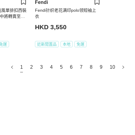
Fendi
院風單排扣西裝
Fendi针织老花满印polo领短袖上
月月中將轉賣至日
衣
HKD 3,550
免運
近新閒置品
本地
免運
1
2
3
4
5
6
7
8
9
10