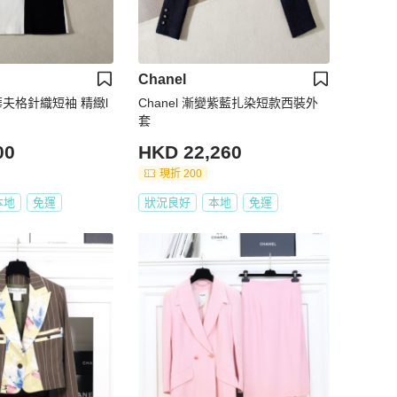
Chanel
白華夫格針織短袖 精緻l
Chanel 漸變紫藍扎染短款西裝外
套
00
HKD 22,260
現折 200
本地
免運
狀況良好
本地
免運