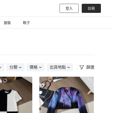
登入
註冊
服裝
鞋子
分類
價格
出貨地點
篩選