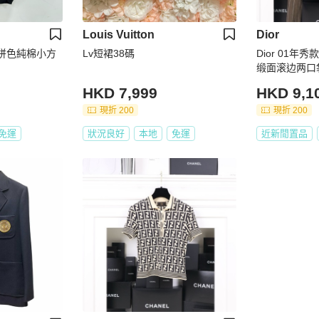
Louis Vuitton
Dior
多色拼色純棉小方
Lv短裙38碼
Dior 01
缎面滚边两口
HKD 7,999
HKD 9,1
現折 200
現折 200
免運
狀況良好
本地
免運
近新閒置品