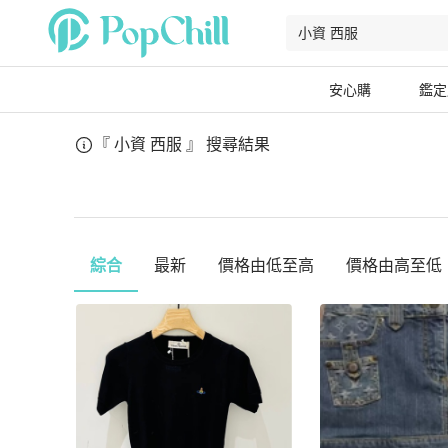
安心購
鑑定
『 小資 西服 』
搜尋結果
綜合
最新
價格由低至高
價格由高至低