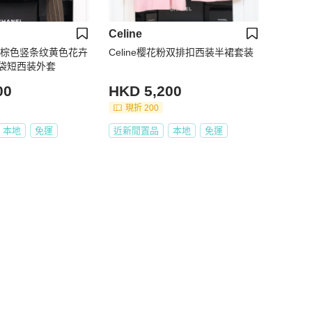
Celine
年秀款棕色竖条纹黄色花卉
Celine樱花粉双排扣西装半裙套装
袋短西装外套
00
HKD 5,200
現折 200
本地
免運
近新閒置品
本地
免運