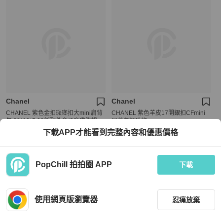
Chanel
Chanel
CHANEL 紫色金扣琺瑯扣大mini肩背
CHANEL 紫色羊皮17開銀扣CFmini
包 28*13*5 98新配件盒子塵袋購證
口蓋包釘珠款
下載APP才能看到完整內容和優惠價格
HKD 31,447
HKD 22,999
現折 2,000
現折 200
狀況良好
台灣
免運
狀況尚可
本地
免運
PopChill 拍拍圈 APP
下載
使用網頁版瀏覽器
忍痛放棄