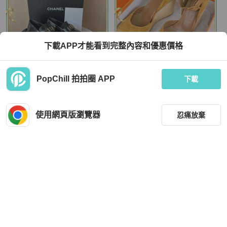
下載APP才能看到完整內容和優惠價格
Chanel
Hermès
PopChill 拍拍圈 APP
99新閑置品Chanel香奈兒 小香新款字
閒置未使用 Hermes愛馬仕 女士高跟
下載
母樂福鞋厚底增高鞋 38碼。
鞋 36碼 跟高11cm
HKD 8,699
HKD 5,980
現折 200
現折 200
使用網頁版瀏覽器
忍痛放棄
近新閒置品
本地
免運
狀況良好
本地
免運
篩選
重設
品牌