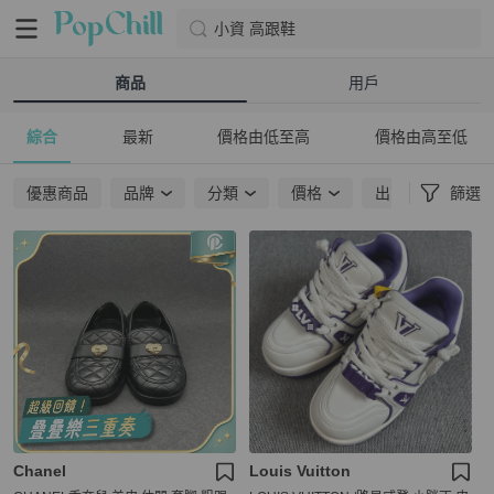
小資 高跟鞋
商品
用戶
綜合
最新
價格由低至高
價格由高至低
優惠商品
品牌
分類
價格
出貨地點
篩選
Chanel
Louis Vuitton