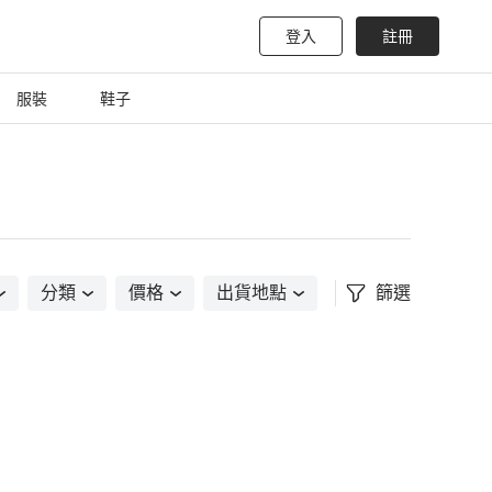
登入
註冊
服裝
鞋子
分類
價格
出貨地點
篩選