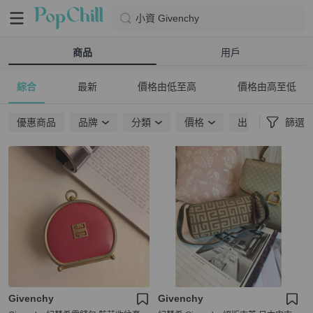
小資 Givenchy
商品
用戶
綜合
最新
價格由低至高
價格由高至低
優惠商品
品牌
分類
價格
出貨地點
篩選
Givenchy
Givenchy