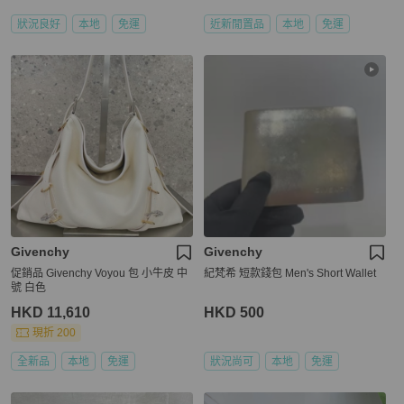
狀況良好
本地
免運
近新閒置品
本地
免運
Givenchy
Givenchy
促銷品 Givenchy Voyou 包 小牛皮 中
紀梵希 短款錢包 Men's Short Wallet
號 白色
HKD 11,610
HKD 500
現折 200
全新品
本地
免運
狀況尚可
本地
免運