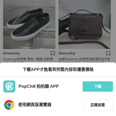
Givenchy
Givenchy
Givenchy/紀梵希 黑色一腳蹬 全新僅
98新Givenchy 紀梵西深棕酒紅色牛皮
試穿 尺碼/39碼
單肩斜挎包 翻蓋+底拉鍊雙層儲物
下載APP才能看到完整內容和優惠價格
HKD 3,800
HKD 4,600
近新閒置品
本地
免運
近新閒置品
本地
免運
PopChill 拍拍圈 APP
下載
使用網頁版瀏覽器
忍痛放棄