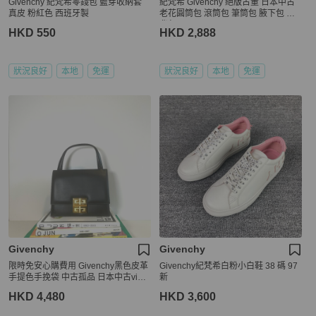
Givenchy 紀梵希零錢包 藍芽收納套
紀梵希 Givenchy 絕版古董 日本中古
真皮 粉紅色 西班牙製
老花圓筒包 滾筒包 筆筒包 腋下包 側
背包
HKD 550
HKD 2,888
狀況良好
本地
免運
狀況良好
本地
免運
Givenchy
Givenchy
限時免安心購費用 Givenchy黑色皮革
Givenchy紀梵希白粉小白鞋 38 碼 97
手提色手挽袋 中古孤品 日本中古vinta
新
ge
HKD 4,480
HKD 3,600