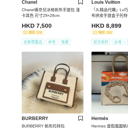
Chanel
Louis Vuitton
Chanel香奈兒冰格帆布手提包 淺
「JL精品代購」Lv
卡其色 尺寸29×28cm
布拼皮手提盒子托特
HKD 7,500
HKD 8,899
現折 200
現折 200
近新閒置品
本地
免運
狀況良好
台灣
BURBERRY
Hermès
BURBERRY 帆布托特包
Hermes 度假風圖