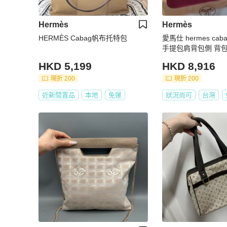
Hermès
Hermès
HERMÈS Cabag帆布托特包
愛馬仕 hermes ca
手提包肩背包側 背
HKD 5,199
HKD 8,916
現折 200
現折 200
近新閒置品
本地
免運
狀況尚可
台灣