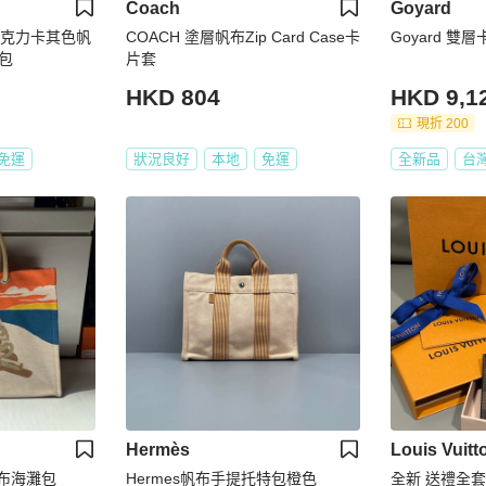
Coach
Goyard
巧克力卡其色帆
COACH 塗層帆布Zip Card Case卡
Goyard 雙
包
片套
HKD 804
HKD 9,1
現折 200
免運
狀況良好
本地
免運
全新品
台
Hermès
Louis Vuitt
帆布海灘包
Hermes帆布手提托特包橙色
全新 送禮全套 有