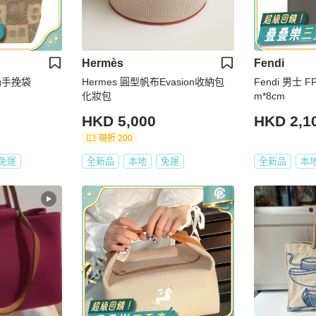
Hermès
Fendi
ag手挽袋
Hermes 圓型帆布Evasion收納包
Fendi 男士
化妝包
m*8cm
HKD 5,000
HKD 2,1
現折 200
免運
全新品
本地
免運
全新品
本