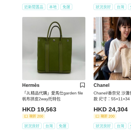
近新閒置品
本地
免運
狀況良好
台灣
Hermès
Chanel
「JL精品代購」愛馬仕garden file
Chanel/香奈兒 沙
帆布拼皮2way托特包
款 尺寸：55×11×34
HKD 19,563
HKD 24,304
現折 200
現折 200
狀況良好
台灣
免運
狀況良好
台灣