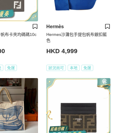
Hermès
 FF帆布卡夾均碼碼10c
Hermes沙灘包手提包帆布銀扣藍
色
00
HKD 4,999
地
免運
狀況尚可
本地
免運