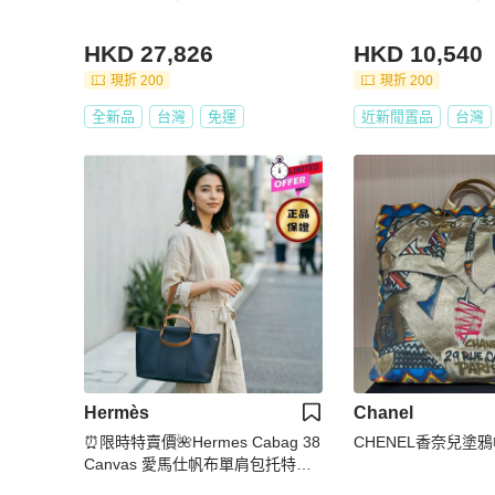
HKD 27,826
HKD 10,540
現折 200
現折 200
全新品
台灣
免運
近新閒置品
台灣
Hermès
Chanel
⏰限時特賣價🌺Hermes Cabag 38
CHENEL香奈兒塗
Canvas 愛馬仕帆布單肩包托特包
海軍藍色