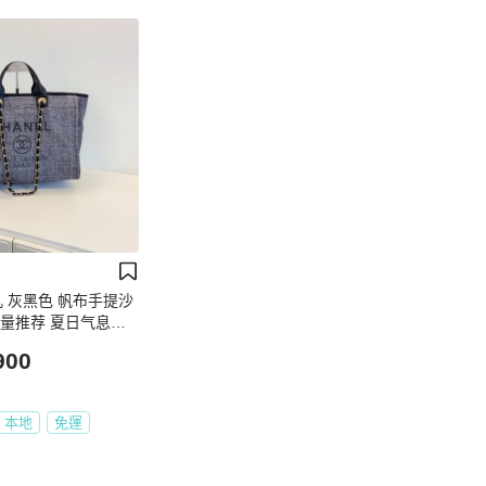
奈儿 灰黑色 帆布手提沙
容量推荐 夏日气息浓
ll感 慵懒百搭 38*29
900
本地
免運