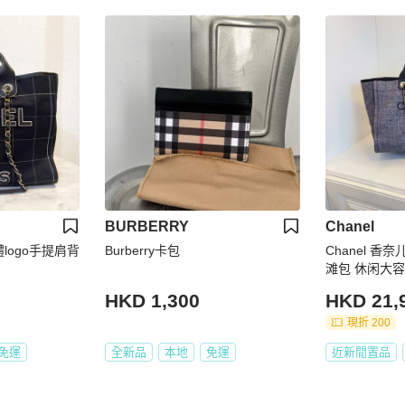
BURBERRY
Chanel
體logo手提肩背
Burberry卡包
Chanel 香
滩包 休闲大
浓 随意背出Chi
HKD 1,300
HKD 21,
*18
現折 200
免運
全新品
本地
免運
近新閒置品