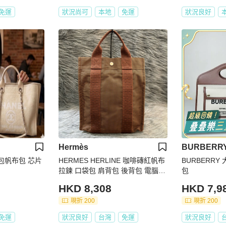
免運
狀況尚可
本地
免運
狀況良好
Hermès
BURBERR
灘包帆布包 芯片
HERMES HERLINE 咖啡磚紅帆布
BURBERRY
拉鍊 口袋包 肩背包 後背包 電腦包
包
手提包
HKD 8,308
HKD 7,9
現折 200
現折 200
免運
狀況良好
台灣
免運
狀況良好