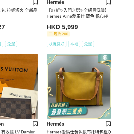
Hermès
層卡包 拉鏈短夾 全新品
【97新✨入門之選✨全網最低價】
Hermes Aline愛馬仕 藍色 帆布袋
27
HKD 5,999
現折 200
灣
免運
狀況良好
本地
免運
on
Hermès
收據 LV Damier
Hermes愛馬仕黃色帆布托特包框Q