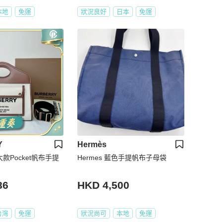
本地
免運
狀況良好
日本
免運
Y
Hermès
 大款Pocket帆布手提
Hermes 藍色手提帆布子母袋
86
HKD 4,500
台灣
免運
狀況尚可
本地
免運