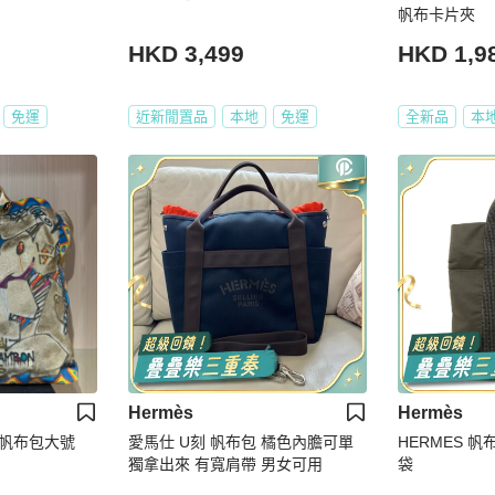
帆布卡片夾
HKD 3,499
HKD 1,9
免運
近新閒置品
本地
免運
全新品
本
Hermès
Hermès
鴉帆布包大號
愛馬仕 U刻 帆布包 橘色內膽可單
HERMES 帆布H
獨拿出來 有寬肩帶 男女可用
袋