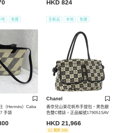
70
HKD 824
本地
免運
全新品
本地
免運
Chanel
（Hermès）Caba
香奈兒山茶花帆布手提包，黑色銀
 27 手袋
色雙C標誌，正品編號179051SAV
800
HKD 21,966
現折 200