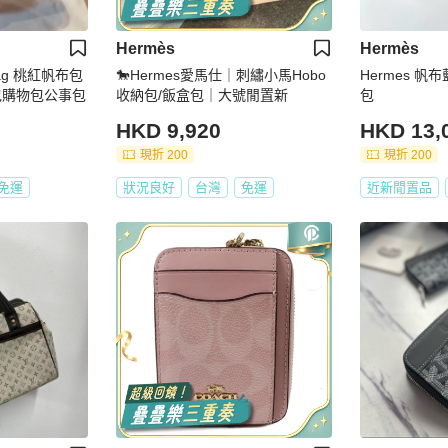
Hermès
Hermès
bag 桃紅帆布包
🐎Hermes愛馬仕｜刺繡小馬Hobo
Hermes 
包購物包公事包
收納包/飯盒包｜大號閒置新
包
HKD 9,920
HKD 13,
現折 200
現折 200
免運
狀況良好
台灣
免運
近新閒置品