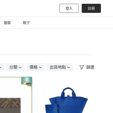
登入
註冊
服裝
鞋子
分類
價格
出貨地點
篩選