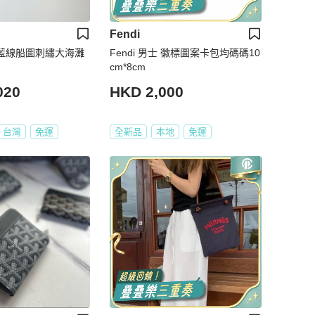
Fendi
帆布藍線船圖刺繡大海灘
Fendi 男士 徽標圖案卡包均碼碼10
cm*8cm
020
HKD 2,000
台灣
免運
全新品
本地
免運