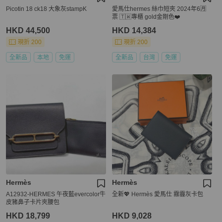
Picotin 18 ck18 大象灰stampK
愛馬仕hermes 絲巾短夾 2024年6🈷️
票 🇹🇼專櫃 gold金剛色❤️
HKD 44,500
HKD 14,384
現折 200
現折 200
全新品
本地
免運
全新品
台灣
免運
Hermès
Hermès
A12932-HERMES 午夜藍evercolor牛
全新💖 Hermès 愛馬仕 霧霾灰卡包
皮豬鼻子卡片夾腰包
HKD 18,799
HKD 9,028