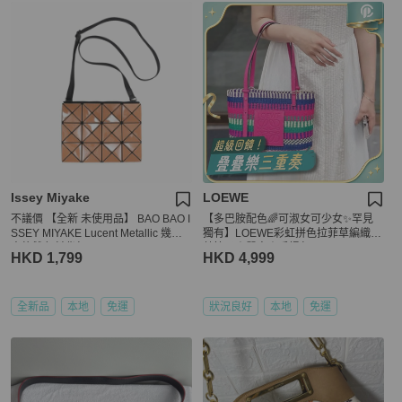
Issey Miyake
LOEWE
不議價 【全新 未使用品】 BAO BAO I
【多巴胺配色🌈可淑女可少女✨罕見
SSEY MIYAKE Lucent Metallic 幾何
獨有】LOEWE彩虹拼色拉菲草編織
方格雙色斜背包
菜籃子｜單肩｜手提包
HKD 1,799
HKD 4,999
全新品
本地
免運
狀況良好
本地
免運