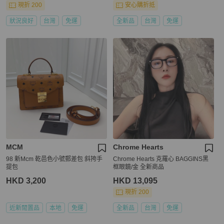
現折 200
安心購折抵
狀況良好
台灣
免運
全新品
台灣
免運
MCM
Chrome Hearts
98 新Mcm 乾邑色小號郵差包 斜挎手
Chrome Hearts 克羅心 BAGGINS黑
提包
框眼鏡/金 全新商品
HKD 3,200
HKD 13,095
現折 200
近新閒置品
本地
免運
全新品
台灣
免運