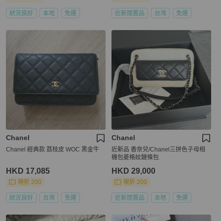
狀況良好
本地
免運
近新閒置品
台灣
免運
Chanel
Chanel
Chanel 經典款 荔枝皮 WOC 黑金牛
近新品 香奈兒/Chanel三拼色子母相
機包菱格紋鏈條包
HKD 17,085
HKD 29,000
現折 200
現折 200
狀況良好
台灣
免運
近新閒置品
本地
免運