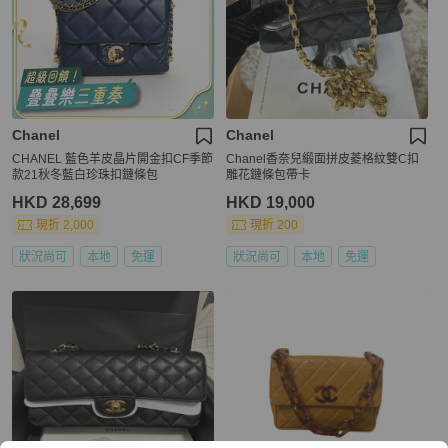
Chanel
Chanel
CHANEL 藍色羊皮晶片開金扣CF季節
Chanel香奈兒緞面拼皮菱格紋雙C扣
款21秋冬藍白珍珠扣鏈條包
雕花鏈條包帶卡
HKD 28,699
HKD 19,000
現折 2,000
現折 200
狀況尚可
本地
免運
狀況尚可
本地
免運