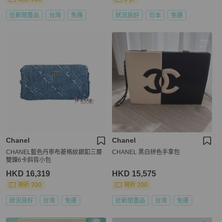
近新閒置品
台灣
免運
狀況良好
日本
免運
Chanel
Chanel
CHANEL藍色丹寧布菱格紋銀釦三層
CHANEL 黑白拼色手拿包
雙錬6卡斜背小包
HKD 16,319
HKD 15,575
現折 200
現折 200
狀況良好
台灣
免運
近新閒置品
台灣
免運