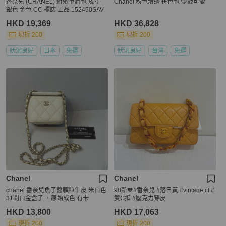
香奈兒 (CHANEL) 絎縫單肩包 皮革
Chanel 粉色滾邊 拼色包 🩷敲可愛
銀色 金色 CC 標誌 正品 152450SAV
HKD 19,369
HKD 36,828
現折 200
現折 200
狀況良好
日本
免運
狀況良好
台灣
免運
Chanel
Chanel
chanel 香奈兒魚子醬顆粒牛皮 米白色
98新🧡#香奈兒 #落日黃 #vintage cf #
31開白金盒子 ，原始成色 有卡
雙C扣 #壓克力穿皮
HKD 13,800
HKD 17,063
現折 200
現折 200