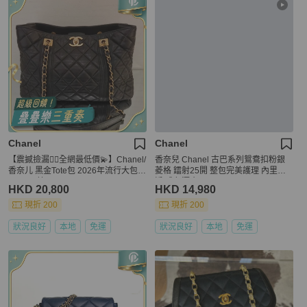
Chanel
Chanel
【震撼撿漏👍🏻全網最低價💫】Chanel/
香奈兒 Chanel 古巴系列鴛鴦扣粉銀
香奈儿 黑金Tote包 2026年流行大包 2
菱格 鐳射25開 整包完美護理 內里乾
5Bag平替
淨 成色漂亮
HKD 20,800
HKD 14,980
現折 200
現折 200
狀況良好
本地
免運
狀況良好
本地
免運