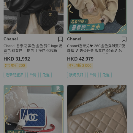
Chanel
Chanel
Chanel 香奈兒 黑色 金色 雙C logo 肩
Chanel香奈兒🖤 26C金色浮雕雙C菠
背包 斜背包 手提包 手挽包 化妝箱 相
蘿扣 💕 奶茶色🤎 飯盒包 99新💕 芯片
機包
款💗 尺寸：16×13cm 附件：2026年
HKD 31,992
HKD 42,979
購證
現折 200
現折 2,000
近新閒置品
台灣
免運
狀況良好
台灣
免運