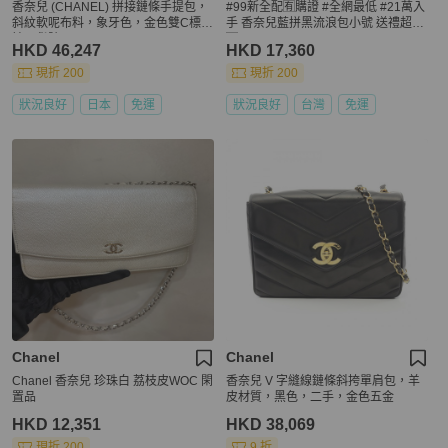
香奈兒 (CHANEL) 拼接鏈條手提包，
#99新全配🈶購證 #全網最低 #21萬入
斜紋軟呢布料，象牙色，金色雙C標
手 香奈兒藍拼黑流浪包小號 送禮超適
誌，貨號 195106SM
🈴
HKD 46,247
HKD 17,360
現折 200
現折 200
狀況良好
日本
免運
狀況良好
台灣
免運
Chanel
Chanel
Chanel 香奈兒 珍珠白 荔枝皮WOC 閑
香奈兒 V 字縫線鏈條斜挎單肩包，羊
置品
皮材質，黑色，二手，金色五金
HKD 12,351
HKD 38,069
現折 200
9 折