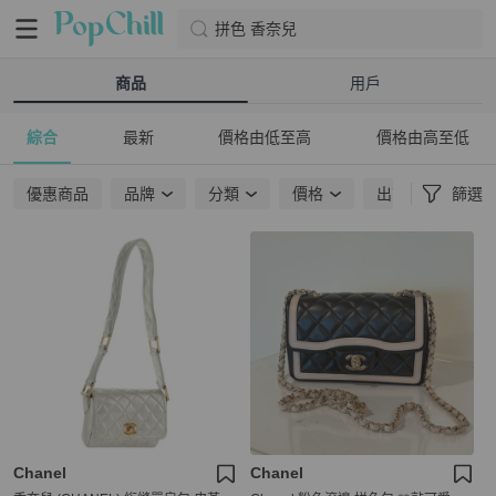
拼色 香奈兒
商品
用戶
綜合
最新
價格由低至高
價格由高至低
優惠商品
品牌
分類
價格
出貨地點
篩選
Chanel
Chanel