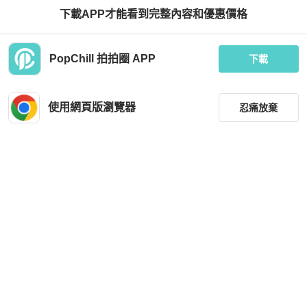
下載APP才能看到完整內容和優惠價格
Chanel
Chanel
PopChill 拍拍圈 APP
Chanel 香奈兒 cf 中號荔枝牛黑金
Chanel 菱格紋雙C亞克力玳瑁鏈條包
下載
HKD 56,800
HKD 29,000
現折 200
現折 200
使用網頁版瀏覽器
忍痛放棄
全新品
本地
免運
狀況尚可
本地
免運
篩選
重設
品牌
分類
尺寸
Chanel
Chanel