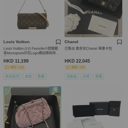
Louis Vuitton
Chanel
Louis Vuitton (LV) Favorite小號植鞣
已售出 香奈兒Chanel 單層卡包
革Monogram印花Logo標誌牌斜挎包
單肩包
HKD 11,199
HKD 22,045
現折 200
現折 200
狀況尚可
本地
免運
全新品
台灣
免運