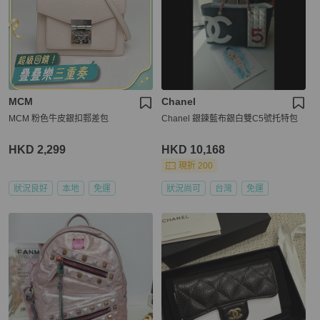
MCM
Chanel
MCM 粉色牛皮銀扣郵差包
Chanel 銀鍊藍布銀白雙C5號托特包
HKD 2,299
HKD 10,168
現折 200
狀況良好
本地
免運
狀況尚可
台灣
免運