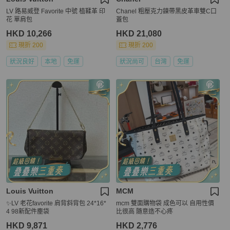
LV 路易威登 Favorite 中號 植鞣革 印
Chanel 粗壓克力鍊帶黑皮革車雙C口
花 單肩包
蓋包
HKD 10,266
HKD 21,080
現折 200
現折 200
狀況良好
本地
免運
狀況尚可
台灣
免運
Louis Vuitton
MCM
✨LV 老花favorite 肩背斜背包 24*16*
mcm 雙面購物袋 成色可以 自用性價
4 98新配件塵袋
比很高 隨意造不心疼
HKD 9,871
HKD 2,776