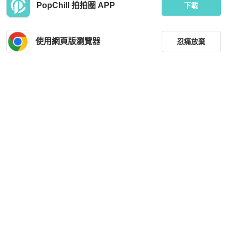
PopChill 拍拍圈 APP
下載
使用網頁版瀏覽器
忍痛放棄
篩選
重設
品牌
分類
尺寸
價格