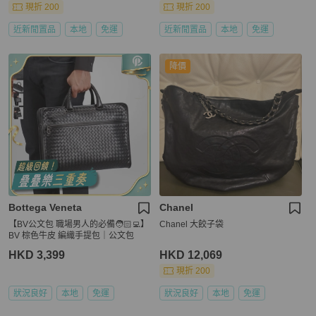
現折 200
現折 200
近新閒置品
本地
免運
近新閒置品
本地
免運
降價
Bottega Veneta
Chanel
【BV公文包 職場男人的必備🧑🏻‍💻】
Chanel 大餃子袋
BV 棕色牛皮 編織手提包｜公文包
HKD 3,399
HKD 12,069
現折 200
狀況良好
本地
免運
狀況良好
本地
免運