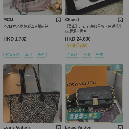
MCM
Chanel
MCM 珠光粉 迷彩五金雙肩包
［售出］chanel 經典單層卡包 荔枝牛
皮 膠膜未撕 ‼️
HKD 1,782
HKD 24,800
現折 200
狀況良好
本地
免運
全新品
台灣
免運
Louis Vuitton
Louis Vuitton