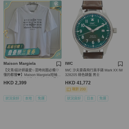
Maison Margiela
IWC
【文青/設計師最愛✨混時尚圈必備🤍
IWC 沙夫豪森飛行員手錶 Mark XX IW
懂的都懂🖤】Maison Margiela短袖
328205 綠色錶盤 男士
馬吉拉520情人節限定短袖T恤｜黑色
HKD 2,399
HKD 41,772
XS碼
現折 200
狀況良好
本地
免運
狀況良好
日本
免運