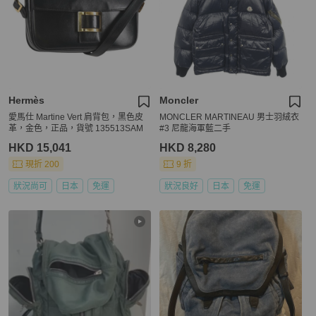
Hermès
Moncler
愛馬仕 Martine Vert 肩背包，黑色皮
MONCLER MARTINEAU 男士羽絨衣
革，金色，正品，貨號 135513SAM
#3 尼龍海軍藍二手
HKD 15,041
HKD 8,280
現折 200
9 折
狀況尚可
日本
免運
狀況良好
日本
免運