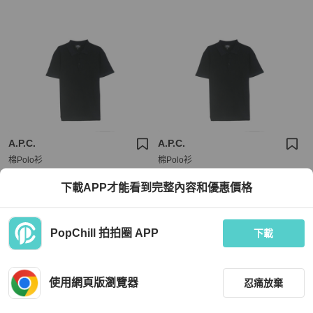
A.P.C.
A.P.C.
棉Polo衫
棉Polo衫
下載APP才能看到完整內容和優惠價格
HKD 1,495
HKD 1,495
全新品
本地
免運
全新品
本地
免運
PopChill 拍拍圈 APP
下載
使用網頁版瀏覽器
忍痛放棄