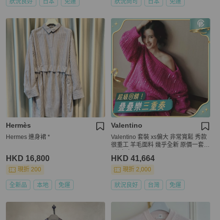
狀況良好
日本
免運
狀況尚可
日本
免運
Hermès
Valentino
Hermes 連身裙 *
Valentino 套裝 xs偏大 非常寬鬆 秀款
很重工 羊毛面料 幾乎全新 原價一套4
0萬左右
HKD 16,800
HKD 41,664
現折 200
現折 2,000
全新品
本地
免運
狀況良好
台灣
免運