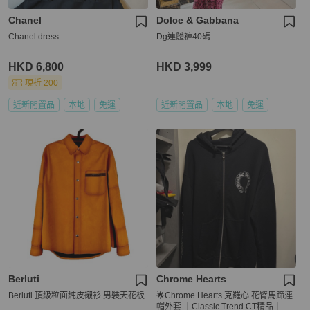
Chanel
Dolce & Gabbana
Chanel dress
Dg連體褲40碼
HKD 6,800
HKD 3,999
現折 200
近新閒置品
本地
免運
近新閒置品
本地
免運
Berluti
Chrome Hearts
Berluti 頂級粒面純皮襯衫 男裝天花板
🌟Chrome Hearts 克羅心 花臂馬蹄連
帽外套 ｜Classic Trend CT精品｜台