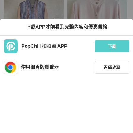
下載APP才能看到完整內容和優惠價格
PopChill 拍拍圈 APP
下載
Hermès
COMME des Garçons Homme Plus
Hermes 2026春夏款 粉色針織外套
印花 大衣 外套
使用網頁版瀏覽器
忍痛放棄
HKD 22,271
HKD 12,351
現折 200
現折 200
全新品
台灣
免運
全新品
台灣
免運
篩選
重設
品牌