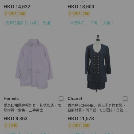
北東區實體
HKD 14,632
HKD 18,600
現折 200
現折 200
近新閒置品
台灣
免運
狀況良好
台灣
免運
Hermès
Chanel
愛馬仕抽繩連帽外套，其他款式，尼
香奈兒 (CHANEL) 夾克半身裙套裝，
龍材質，紫色，二手男士
亞麻材質，海軍藍，CC標誌，貨號15
8556M
HKD 9,363
HKD 11,578
9 折
現折 200