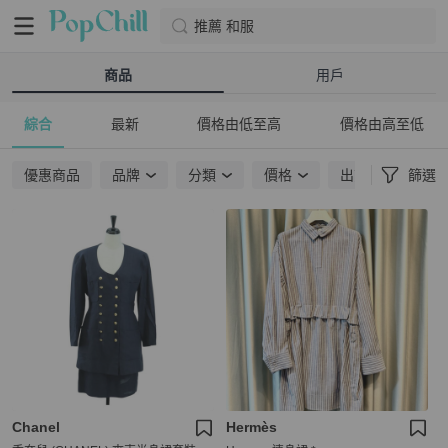
推薦 和服
商品
用戶
綜合
最新
價格由低至高
價格由高至低
優惠商品
品牌
分類
價格
出貨地點
篩選
Chanel
Hermès