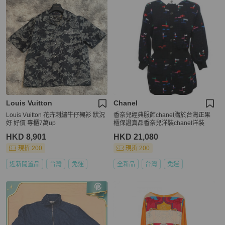
Louis Vuitton
Chanel
Louis Vuitton 花卉刺繡牛仔襯衫 狀況
香奈兒經典服飾chanel購於台灣正果
好 好價 專櫃7萬up
櫃保證真品香奈兒洋裝chanel洋裝
HKD 8,901
HKD 21,080
現折 200
現折 200
近新閒置品
台灣
免運
全新品
台灣
免運