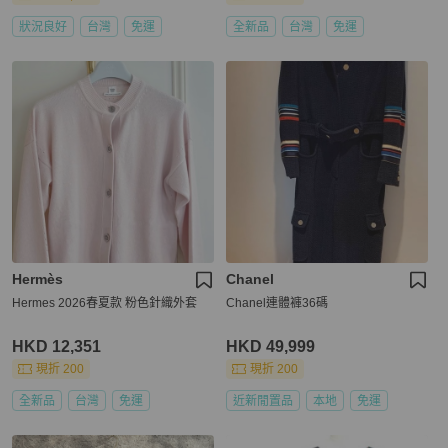
狀況良好
台灣
免運
全新品
台灣
免運
Hermès
Chanel
Hermes 2026春夏款 粉色針織外套
Chanel連體褲36碼
HKD 12,351
HKD 49,999
現折 200
現折 200
全新品
台灣
免運
近新閒置品
本地
免運