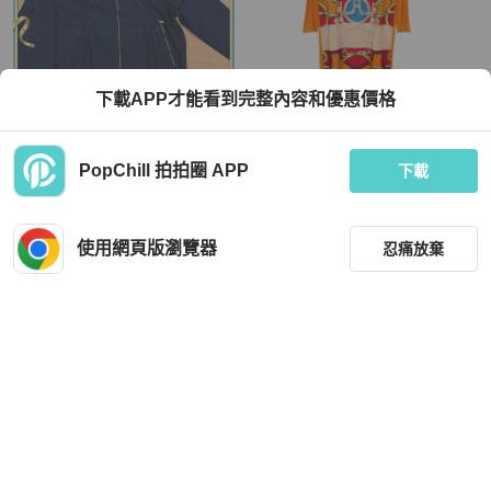
下載APP才能看到完整內容和優惠價格
Hermès
Hermès
PopChill 拍拍圈 APP
Hermes 男士牛仔襯衫外套
愛馬仕 Twillaine L'INSTRUCTION D
下載
U ROY 絲巾拼接洋裝 #38 絲棉混紡
HKD 14,856
HKD 8,280
9 折
9 折
使用網頁版瀏覽器
忍痛放棄
全新品
台灣
免運
狀況良好
日本
免運
篩選
重設
品牌