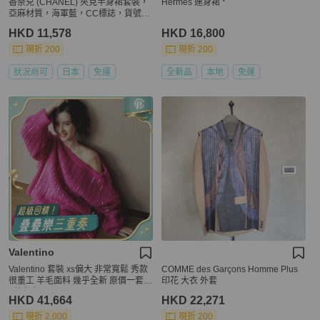
香奈兒 (CHANEL) 夾克半身裙套裝，
Hermes 連身裙 *
亞麻材質，海軍藍，CC標誌，貨號15
8556M
HKD 11,578
HKD 16,800
現折 200
現折 200
狀況尚可
日本
免運
全新品
本地
免運
Valentino
Valentino 套裝 xs偏大 非常寬鬆 秀款
COMME des Garçons Homme Plus
很重工 羊毛面料 幾乎全新 原價一套4
印花 大衣 外套
0萬左右
HKD 41,664
HKD 22,271
現折 2,000
現折 200