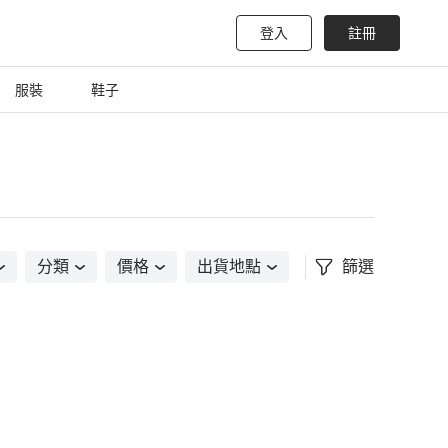
登入
註冊
服裝
鞋子
分類
價格
出貨地點
篩選