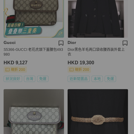
Gucci
Dior
S5366-GUCCI 老花虎頭下蓋腰包493
Dior黑色羊毛两口袋收腰西装外套上
980
衣
HKD 9,127
HKD 19,300
現折 200
現折 200
狀況良好
台灣
免運
近新閒置品
本地
免運