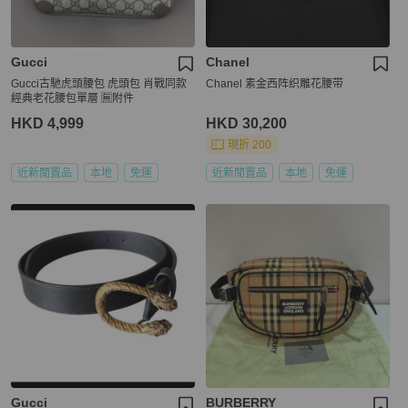
Gucci
Chanel
Gucci古馳虎頭腰包 虎頭包 肖戰同款
Chanel 素金西阵织雕花腰带
經典老花腰包單層 🈚附件
HKD 4,999
HKD 30,200
現折 200
近新閒置品
本地
免運
近新閒置品
本地
免運
Gucci
BURBERRY