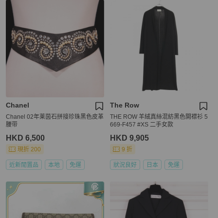
Chanel
The Row
Chanel 02年莱茵石拼接珍珠黑色皮革
THE ROW 羊絨真絲混紡黑色開襟衫 5
腰带
669-F457 #XS 二手女款
HKD 6,500
HKD 9,905
現折 200
9 折
近新閒置品
本地
免運
狀況良好
日本
免運