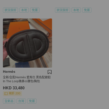
狀況良好
本地
免運
狀況良好
本地
免運
Hermès
全新/全配Hermès 愛馬仕 黑色配銀釦
In The Loop豬鼻🐽腰包/胸包
HKD 33,480
現折 200
全新品
台灣
免運