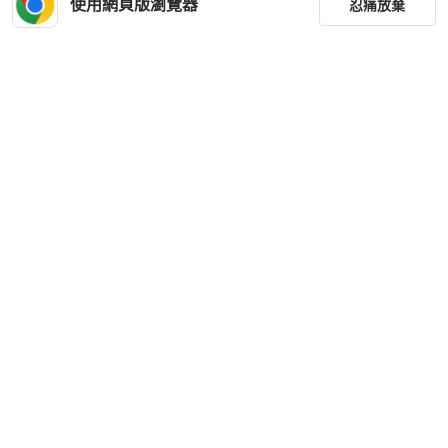
使用網頁版瀏覽器
忍痛放棄
篩選
重設
品牌
分類
尺寸
價格
商品狀況
下載 PopChill APP
出貨地點