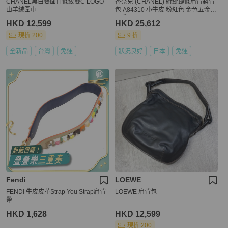
CHANEL黑白雙面直條紋雙C LOGO
香奈兒 (CHANEL) 絎縫鏈條肩背斜背
山羊絨圍巾
包 A84310 小牛皮 粉紅色 金色五金
二手
HKD 12,599
HKD 25,612
現折 200
9 折
全新品
台灣
免運
狀況良好
日本
免運
Fendi
LOEWE
FENDI 牛皮皮革Strap You Strap肩背
LOEWE 肩背包
帶
HKD 1,628
HKD 12,599
現折 200