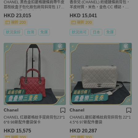
CHANEL 黑色金扣菱格鏈條肩帶牛皮
香奈兒 (CHANEL) 絎縫鏈條肩背包，
荔枝紋盒子包化妝包肩背斜背包 17×8
羊皮材質，米色，金色 CC 標誌，正
×9.5 98新配件塵袋保卡
品 BA3639
HKD 23,015
HKD 15,041
現折 200
現折 200
狀況良好
台灣
免運
狀況尚可
日本
免運
Chanel
Chanel
CHANEL 红銀菱格紋手提肩背包23*1
CHANEL銀扣菱格紋肩背斜背包 22*1
6*8 98新配件塵袋保卡
4.5*6 97新配件塵袋
HKD 15,575
HKD 20,287
現折 200
現折 200