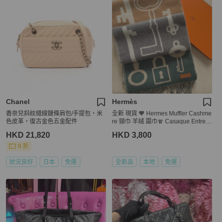
Chanel
Hermès
香奈兒斜紋縫線鏈條肩包/手提包，米
全新 現貨 🧡 Hermes Muffler Cashme
色皮革，復古金色五金配件
re 頸巾 羊絨 圍巾🧣 Casaque Entrela
cs Equestres 馬頭
HKD 21,820
HKD 3,800
9 折
狀況良好
日本
免運
全新品
本地
免運