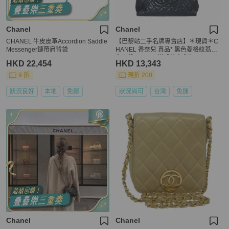
Chanel
Chanel
CHANEL 牛皮皮革Accordion Saddle
【巴黎站二手名牌專賣店】＊現貨＊C
Messenger鏈帶肩背袋
HANEL 香奈兒 真品* 黑色菱格紋荔枝
牛皮雙C LOGO橫式鍊肩背包
HKD 22,454
HKD 13,343
9 折
現折 200
狀況良好
本地
免運
狀況尚可
台灣
免運
Chanel
Chanel