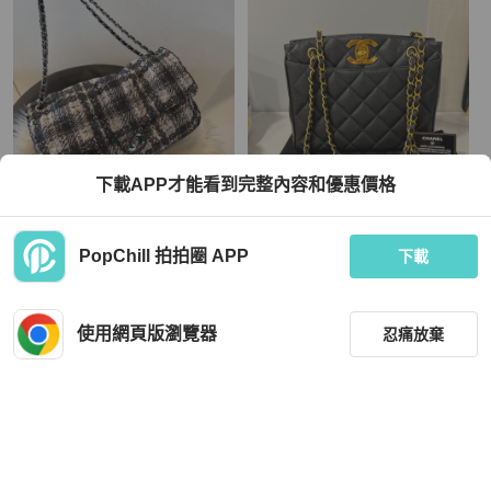
下載APP才能看到完整內容和優惠價格
Chanel
Chanel
PopChill 拍拍圈 APP
香奈兒 CHANEL 仿編織布面肩背包
🔥🔥🔥100% Authentic Chanel 黑色
下載
+內袋
荔枝皮配金釦肩背包
HKD 13,343
HKD 39,184
現折 200
現折 200
使用網頁版瀏覽器
忍痛放棄
狀況尚可
台灣
免運
狀況良好
台灣
免運
篩選
重設