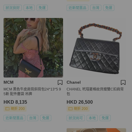
狀況良好
本地
免運
近新閒置品
台灣
免運
MCM
Chanel
MCM 黑色牛皮肩背斜背包24*13*5 9
CHANEL 玳瑁菱格紋貝嫂雙C扣肩背
5新 配件塵袋 吊牌
包
HKD 8,135
HKD 26,500
現折 200
現折 200
近新閒置品
台灣
免運
狀況尚可
本地
免運